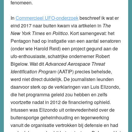
fenomeen.
In
Commercieel UFO-onderzoek
beschreef ik wat er
eind 2017 naar buiten kwam via artikelen in
The
New York Times
en
Politico
. Kort samengevat: het
Pentagon had op instigatie van een aantal senatoren
(onder wie Harold Reid) een project gegund aan de
ufo-enthousiaste, schatrijke ondernemer Robert
Bigelow. Wat dit
Advanced Aerospace Threat
Identification Program
(AATIP) precies behelsde,
werd niet direct duidelijk. De journalisten leunden
daarvoor sterk op de verklaringen van Luis Elizondo,
die het programma geleid zou hebben en zelfs
voortzette nadat in 2012 de financiering ophield.
Intussen was Elizondo uit ontevredenheid over de
buitensporige geheimhouding en tegenwerking
vanuit de organisatie vertrokken bij defensie en had