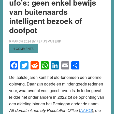
ufo’s: geen enkel bewijs
van buitenaards
intelligent bezoek of
doofpot
9 MARCH 2024
BY
PEPIJN VAN ERP
4 COMMENTS
Facebook
Twitter
Reddit
WhatsApp
LinkedIn
Email
Share
De laatste jaren kent het ufo-fenomeen een enorme
opleving. Daar zijn goede en minder goede redenen
voor, waarover al veel geschreven is. In ieder geval
leidde het onder andere in 2022 tot de oprichting van
een afdeling binnen het Pentagon onder de naam
All-domain Anomaly Resolution Office
(
AARO
), die