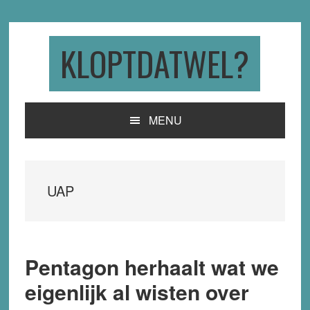
Skip
Skip
Skip
to
to
to
primary
main
primary
KLOPTDATWEL?
navigation
content
sidebar
MENU
UAP
Pentagon herhaalt wat we
eigenlijk al wisten over