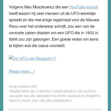
Volgens Max Moszkowicz die een
YouTube kanaal
heeft waarin hij veel mensen uit de UFO-wereldje
spreekt en die met enige regelmaat voor de Nieuwe
Revu over het onderwerp schrijft, zou een van de
concrete zaken draaien om een UFO die in 1933 in
Italië zou zijn geborgen. Een goede reden om eens
te kijken wat die casus voorstelt.
about
[Read more…]
De
UFO
FILED UNDER:
UFO
van
TAGGED WITH:
BILLY BROPHY
,
DAVID GRUSCH
,
DIE GLOCKE
,
JACQUES VALLÉE
,
MASSIMO POLIDORO
,
MUSSOLINI
,
ROBERTO
Mussolini
PINOTTI
,
RS/33
,
UAP
,
UFO
,
WILLIAM BROPHY