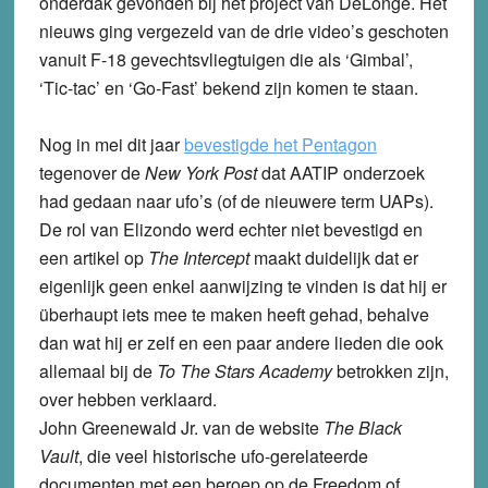
onderdak gevonden bij het project van DeLonge. Het
nieuws ging vergezeld van de drie video’s geschoten
vanuit F-18 gevechtsvliegtuigen die als ‘Gimbal’,
‘Tic-tac’ en ‘Go-Fast’ bekend zijn komen te staan.
Nog in mei dit jaar
bevestigde het Pentagon
tegenover de
New York Post
dat AATIP onderzoek
had gedaan naar ufo’s (of de nieuwere term UAPs).
De rol van Elizondo werd echter niet bevestigd en
een artikel op
The Intercept
maakt duidelijk dat er
eigenlijk geen enkel aanwijzing te vinden is dat hij er
überhaupt iets mee te maken heeft gehad, behalve
dan wat hij er zelf en een paar andere lieden die ook
allemaal bij de
To The Stars Academy
betrokken zijn,
over hebben verklaard.
John Greenewald Jr. van de website
The Black
Vault
, die veel historische ufo-gerelateerde
documenten met een beroep op de Freedom of