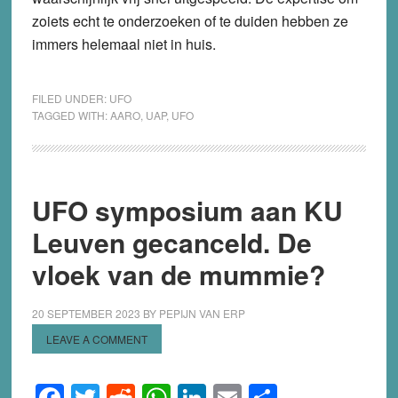
zoiets echt te onderzoeken of te duiden hebben ze
immers helemaal niet in huis.
FILED UNDER:
UFO
TAGGED WITH:
AARO
,
UAP
,
UFO
UFO symposium aan KU
Leuven gecanceld. De
vloek van de mummie?
20 SEPTEMBER 2023
BY
PEPIJN VAN ERP
LEAVE A COMMENT
Facebook
Twitter
Reddit
WhatsApp
LinkedIn
Email
Share