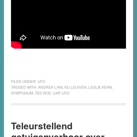
FILED UNDER:
UFO
TAGGED WITH:
ANDREA LANI
,
KU LEUIVEN
,
LESLIE KEAN
,
SYMPOSIUM
,
TED ROE
,
UAP
,
UFO
Teleurstellend
getuigenverhoor over