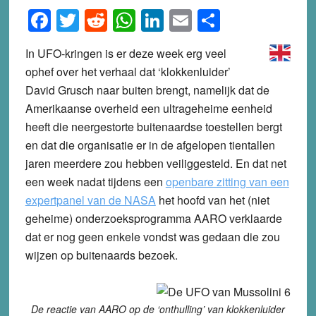
Facebook
Twitter
Reddit
WhatsApp
LinkedIn
Email
Share
In UFO-kringen is er deze week erg veel
ophef over het verhaal dat ‘klokkenluider’
David Grusch naar buiten brengt, namelijk dat de
Amerikaanse overheid een ultrageheime eenheid
heeft die neergestorte buitenaardse toestellen bergt
en dat die organisatie er in de afgelopen tientallen
jaren meerdere zou hebben veiliggesteld. En dat net
een week nadat tijdens een
openbare zitting van een
expertpanel van de NASA
het hoofd van het (niet
geheime) onderzoeksprogramma AARO verklaarde
dat er nog geen enkele vondst was gedaan die zou
wijzen op buitenaards bezoek.
De reactie van AARO op de ‘onthulling’ van klokkenluider