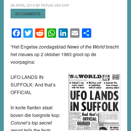
28 APRIL 2014
BY
PEPIJN VAN ERP
29 COMMENTS
Facebook
Twitter
Reddit
WhatsApp
LinkedIn
Email
Share
“Het Engelse zondagsblad
News of the World
bracht
het nieuws op 2 oktober 1983 groot op de
voorpagina:
UFO LANDS IN
SUFFOLK: And that’s
OFFICIAL
In korte flarden staat
boven die loeigrote kop:
Colonel’s top secret
report tells the facts