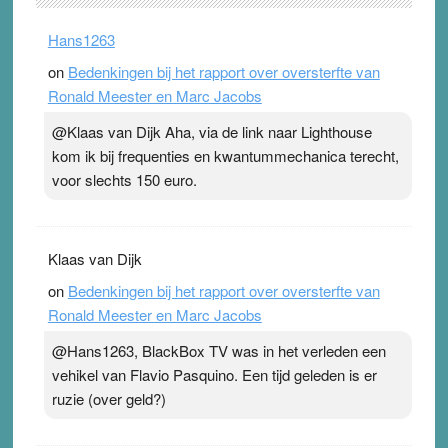
. Na mondtape is nu de neuspleister in trek bij
Hans1263
topsporters. Ze hopen ermee hun hartslag te verlagen
on
Bedenkingen bij het rapport over oversterfte van
terwijl ze meer zuurstof opnemen. Daarop heeft zo’n
Ronald Meester en Marc Jacobs
pleister geen effect. Maar het gevoel ‘makkelijker te
ademen’ kan goud waard zijn. Door…Lees meer
@Klaas van Dijk Aha, via de link naar Lighthouse
Pleisterplakkers in de topspsort ›
[...]
kom ik bij frequenties en kwantummechanica terecht,
voor slechts 150 euro.
Klaas van Dijk
on
Bedenkingen bij het rapport over oversterfte van
Ronald Meester en Marc Jacobs
@Hans1263, BlackBox TV was in het verleden een
vehikel van Flavio Pasquino. Een tijd geleden is er
ruzie (over geld?)