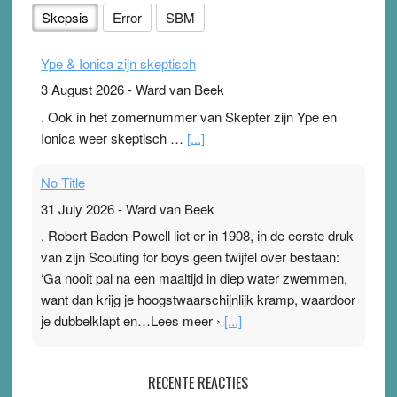
Skepsis
Error
SBM
Ype & Ionica zijn skeptisch
3 August 2026
-
Ward van Beek
. Ook in het zomernummer van Skepter zijn Ype en
Ionica weer skeptisch …
[...]
No Title
31 July 2026
-
Ward van Beek
. Robert Baden-Powell liet er in 1908, in de eerste druk
van zijn Scouting for boys geen twijfel over bestaan:
‘Ga nooit pal na een maaltijd in diep water zwemmen,
want dan krijg je hoogstwaarschijnlijk kramp, waardoor
je dubbelklapt en…Lees meer ›
[...]
Pleisterplakkers in de topspsort
RECENTE REACTIES
31 July 2026
-
Ward van Beek