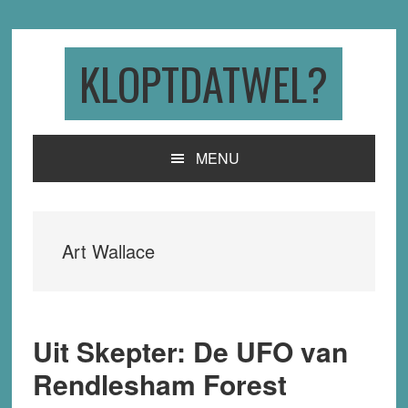
Skip
Skip
Skip
to
to
to
primary
main
primary
KLOPTDATWEL?
navigation
content
sidebar
MENU
Art Wallace
Uit Skepter: De UFO van
Rendlesham Forest