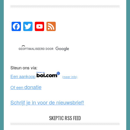
F
T
Y
F
Primary
Sidebar
a
wi
o
e
c
tt
u
e
e
er
T
d
b
u
Steun ons via:
o
b
Een aankoop
(meer info)
o
e
donatie
Of een
k
Schrijf je in voor de nieuwsbrief!
SKEPTIC RSS FEED