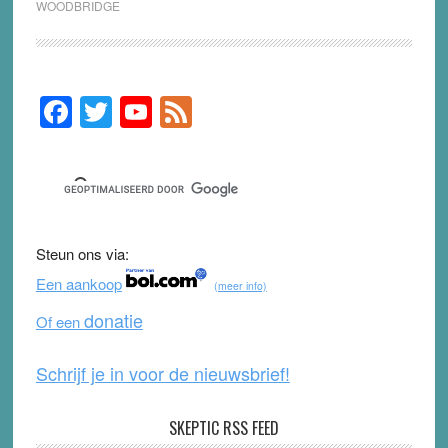
WOODBRIDGE
F
T
Y
F
Primary
Sidebar
a
wi
o
e
c
tt
u
e
e
er
T
d
b
u
Steun ons via:
o
b
Een aankoop
(meer info)
o
e
donatie
Of een
k
Schrijf je in voor de nieuwsbrief!
SKEPTIC RSS FEED