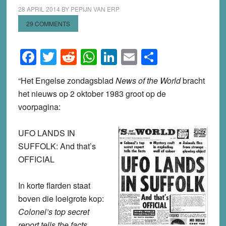
28 APRIL 2014
BY
PEPIJN VAN ERP
29 COMMENTS
Facebook
Twitter
Reddit
WhatsApp
LinkedIn
Email
Share
“Het Engelse zondagsblad
News of the World
bracht
het nieuws op 2 oktober 1983 groot op de
voorpagina:
UFO LANDS IN
SUFFOLK: And that’s
OFFICIAL
In korte flarden staat
boven die loeigrote kop:
Colonel’s top secret
report tells the facts