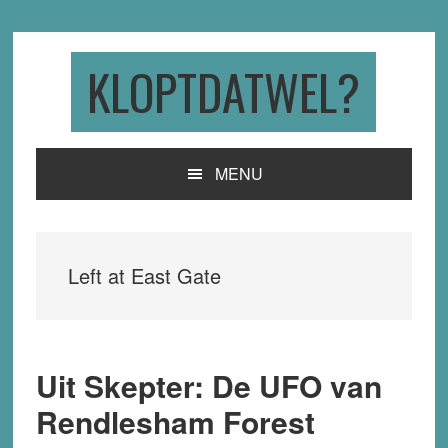
Skip
Skip
Skip
to
to
to
primary
main
primary
KLOPTDATWEL?
navigation
content
sidebar
MENU
Left at East Gate
Uit Skepter: De UFO van
Rendlesham Forest