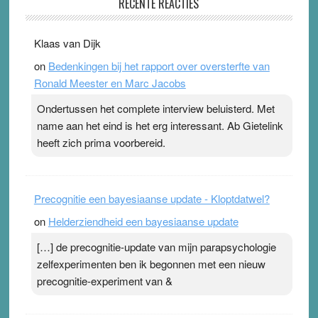
RECENTE REACTIES
31 July 2026
-
Ward van Beek
. Na mondtape is nu de neuspleister in trek bij
Klaas van Dijk
topsporters. Ze hopen ermee hun hartslag te verlagen
on
Bedenkingen bij het rapport over oversterfte van
terwijl ze meer zuurstof opnemen. Daarop heeft zo’n
Ronald Meester en Marc Jacobs
pleister geen effect. Maar het gevoel ‘makkelijker te
ademen’ kan goud waard zijn. Door…Lees meer
Ondertussen het complete interview beluisterd. Met
Pleisterplakkers in de topspsort ›
[...]
name aan het eind is het erg interessant. Ab Gietelink
heeft zich prima voorbereid.
Precognitie een bayesiaanse update - Kloptdatwel?
on
Helderziendheid een bayesiaanse update
[…] de precognitie-update van mijn parapsychologie
zelfexperimenten ben ik begonnen met een nieuw
precognitie-experiment van &