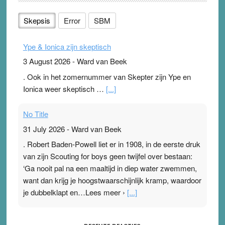
Skepsis
Error
SBM
Ype & Ionica zijn skeptisch
3 August 2026
-
Ward van Beek
. Ook in het zomernummer van Skepter zijn Ype en
Ionica weer skeptisch …
[...]
No Title
31 July 2026
-
Ward van Beek
. Robert Baden-Powell liet er in 1908, in de eerste druk
van zijn Scouting for boys geen twijfel over bestaan:
‘Ga nooit pal na een maaltijd in diep water zwemmen,
want dan krijg je hoogstwaarschijnlijk kramp, waardoor
je dubbelklapt en…Lees meer ›
[...]
Pleisterplakkers in de topspsort