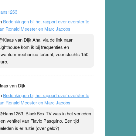
ans1263
n
Bedenkingen bij het rapport over oversterfte
an Ronald Meester en Marc Jacobs
@Klaas van Dijk Aha, via de link naar
Lighthouse kom ik bij frequenties en
kwantummechanica terecht, voor slechts 150
euro.
laas van Dijk
n
Bedenkingen bij het rapport over oversterfte
an Ronald Meester en Marc Jacobs
@Hans1263, BlackBox TV was in het verleden
een vehikel van Flavio Pasquino. Een tijd
geleden is er ruzie (over geld?)