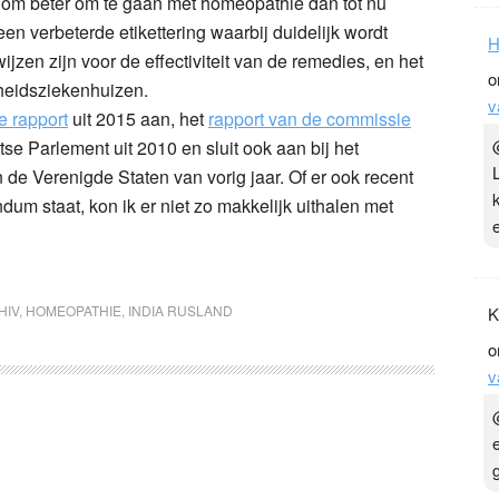
n om beter om te gaan met homeopathie dan tot nu
en verbeterde etikettering waarbij duidelijk wordt
H
zen zijn voor de effectiviteit van de remedies, en het
o
heidsziekenhuizen.
v
e rapport
uit 2015 aan, het
rapport van de commissie
tse Parlement uit 2010 en sluit ook aan bij het
 de Verenigde Staten van vorig jaar. Of er ook recent
m staat, kon ik er niet zo makkelijk uithalen met
HIV
,
HOMEOPATHIE
,
INDIA RUSLAND
K
o
v