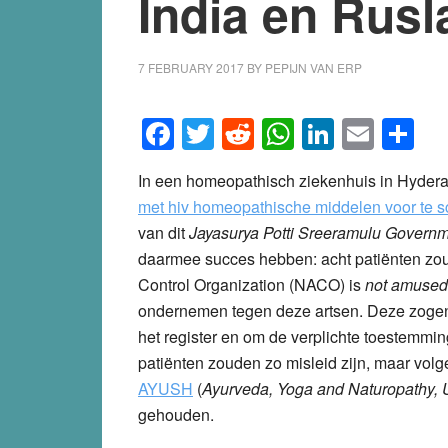
India en Rus
7 FEBRUARY 2017
BY
PEPIJN VAN ERP
Facebook
Twitter
Reddit
WhatsApp
LinkedI
Emai
S
In een homeopathisch ziekenhuis in Hyderaba
met hiv homeopathische middelen voor te s
van dit
Jayasurya Potti Sreeramulu Govern
daarmee succes hebben: acht patiënten zou
Control Organization (NACO) is
not amused
ondernemen tegen deze artsen. Deze zogenaa
het register en om de verplichte toestemmi
patiënten zouden zo misleid zijn, maar vol
AYUSH
(
Ayurveda, Yoga and Naturopathy,
gehouden.