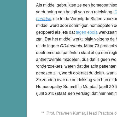
Als middel gebruikten ze een homeopathis
verdunning van het gif van een ratelslang,
C
horridus
, die in de Verenigde Staten voorko
middel werd door sommigen homeopaten oo
geopperd als iets dat
tegen ebola
werkzaam
zijn. Dat het middel werkt, blijkt volgens d
uit de lagere
CD4 counts.
Maar 73 procent 
deelnemende patiënten staat al op een reg
antiretrovirale middelen, dus dat is geen w
‘onderzoekers’ weten dat die acht patiënten
genezen zijn, wordt ook niet duidelijk, want 
Ze zouden over de ontdekking van hun midd
Homoeopathy Summit in Mumbai (april 2015
(juni 2015) staat een verslag, dat hier niet 
Prof. Praveen Kumar, Head Practice 