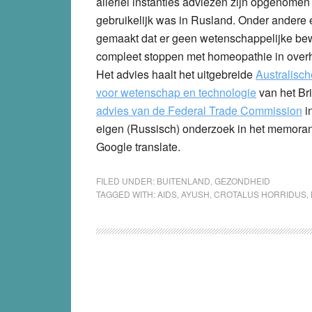
allerlei instanties adviezen zijn opgenome
gebruikelijk was in Rusland. Onder andere e
gemaakt dat er geen wetenschappelijke bewij
compleet stoppen met homeopathie in over
Het advies haalt het uitgebreide
Australisch
voor wetenschap en technologie
van het Bri
advies van de Federal Trade Commission
in
eigen (Russisch) onderzoek in het memorandu
Google translate.
FILED UNDER:
BUITENLAND
,
GEZONDHEID
TAGGED WITH:
AIDS
,
AYUSH
,
CROTALUS HORRIDUS
,