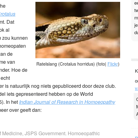
e
che
t
rotalus
m
mt. Dat
j
k al
d
 zou kunnen
e homeopaten
P
van de
3
ime van
Ratelslang (Crotalus horridus) (foto|
Flickr
)
.
onder. Hoe de
K
t
 echt
o
v
er is natuurlijk nog niets gepubliceerd door deze club.
v
D
el iets gepresenteerd hebben op de World
g
). In het
Indian Journal of Research in Homoeopathy
z
meer over geeft dan:
t
of Medicine, JSPS Government. Homoeopathic