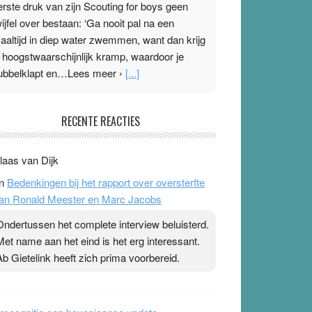
erste druk van zijn Scouting for boys geen
wijfel over bestaan: ‘Ga nooit pal na een
aaltijd in diep water zwemmen, want dan krijg
e hoogstwaarschijnlijk kramp, waardoor je
ubbelklapt en…Lees meer ›
[...]
leisterplakkers in de topspsort
RECENTE REACTIES
1 July 2026
-
Ward van Beek
 Na mondtape is nu de neuspleister in trek bij
laas van Dijk
opsporters. Ze hopen ermee hun hartslag te
n
Bedenkingen bij het rapport over oversterfte
erlagen terwijl ze meer zuurstof opnemen.
an Ronald Meester en Marc Jacobs
aarop heeft zo’n pleister geen effect. Maar het
evoel ‘makkelijker te ademen’ kan goud waard
Ondertussen het complete interview beluisterd.
ijn. Door…Lees meer Pleisterplakkers in de
Met name aan het eind is het erg interessant.
opspsort ›
[...]
Ab Gietelink heeft zich prima voorbereid.