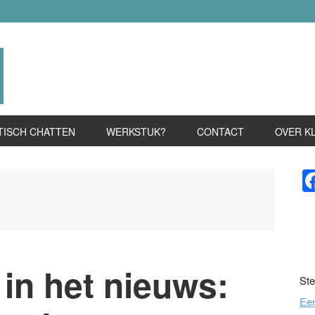
TISCH CHATTEN
WERKSTUK?
CONTACT
OVER K
P
S
in het nieuws:
Ste
Ee