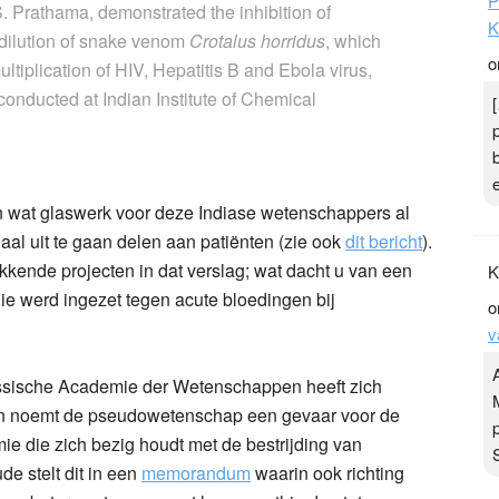
P
 Prathama, demonstrated the inhibition of
K
 dilution of snake venom
Crotalus horridus
, which
o
multiplication of HIV, Hepatitis B and Ebola virus,
conducted at Indian Institute of Chemical
in wat glaswerk voor deze Indiase wetenschappers al
al uit te gaan delen aan patiënten (zie ook
dit bericht
).
kende projecten in dat verslag; wat dacht u van een
K
ie werd ingezet tegen acute bloedingen bij
o
v
Russische Academie der Wetenschappen heeft zich
 noemt de pseudowetenschap een gevaar voor de
 die zich bezig houdt met de bestrijding van
 stelt dit in een
memorandum
waarin ook richting