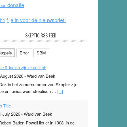
o
e
donatie
 een
k
hrijf je in voor de nieuwsbrief!
SKEPTIC RSS FEED
kepsis
Error
SBM
pe & Ionica zijn skeptisch
 August 2026
-
Ward van Beek
 Ook in het zomernummer van Skepter zijn
pe en Ionica weer skeptisch …
[...]
o Title
1 July 2026
-
Ward van Beek
 Robert Baden-Powell liet er in 1908, in de