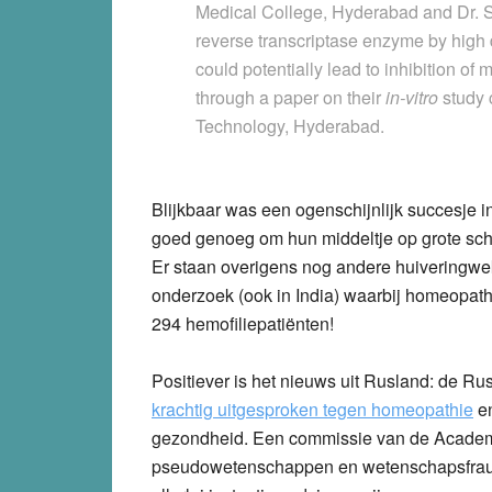
Medical College, Hyderabad and Dr. S.
reverse transcriptase enzyme by high
could potentially lead to inhibition of 
through a paper on their
in‑vitro
study 
Technology, Hyderabad.
Blijkbaar was een ogenschijnlijk succesje 
goed genoeg om hun middeltje op grote scha
Er staan overigens nog andere huiveringwek
onderzoek (ook in India) waarbij homeopath
294 hemofiliepatiënten!
Positiever is het nieuws uit Rusland: de 
krachtig uitgesproken tegen homeopathie
en
gezondheid. Een commissie van de Academie
pseudowetenschappen en wetenschapsfraude