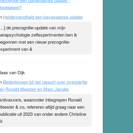
recognitie een bayesiaanse update -
loptdatwel?
n
Helderziendheid een bayesiaanse update
[…] de precognitie-update van mijn
parapsychologie zelfexperimenten ben ik
begonnen met een nieuw precognitie-
experiment van &
laas van Dijk
n
Bedenkingen bij het rapport over oversterfte
an Ronald Meester en Marc Jacobs
Antivaxxers, waaronder inbegrepen Ronald
Meester & co, refereren altijd graag naar een
publicatie uit 2023 van onder andere Christine
St