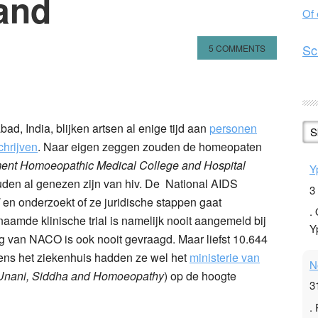
land
Of
Sc
5 COMMENTS
n
l
hare
d, India, blijken artsen al enige tijd aan
personen
S
chrijven
. Naar eigen zeggen zouden de homeopaten
ment Homoeopathic Medical College and Hospital
Y
den al genezen zijn van hiv. De National AIDS
3
en onderzoekt of ze juridische stappen gaat
.
mde klinische trial is namelijk nooit aangemeld bij
Y
ng van NACO is ook nooit gevraagd. Maar liefst 10.644
gens het ziekenhuis hadden ze wel het
ministerie van
N
 Unani, Siddha and Homoeopathy
) op de hoogte
3
.