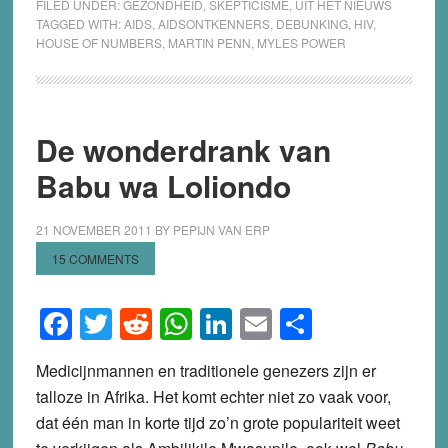
FILED UNDER:
GEZONDHEID
,
SKEPTICISME
,
UIT HET NIEUWS
TAGGED WITH:
AIDS
,
AIDSONTKENNERS
,
DEBUNKING
,
HIV
,
HOUSE OF NUMBERS
,
MARTIN PENN
,
MYLES POWER
De wonderdrank van
Babu wa Loliondo
21 NOVEMBER 2011
BY
PEPIJN VAN ERP
15 COMMENTS
Facebook
Twitter
Reddit
WhatsApp
LinkedIn
Email
Share
Medicijnmannen en traditionele genezers zijn er
talloze in Afrika. Het komt echter niet zo vaak voor,
dat één man in korte tijd zo’n grote populariteit weet