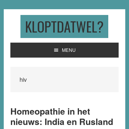
Skip
Skip
Skip
to
to
to
primary
main
primary
KLOPTDATWEL?
navigation
content
sidebar
MENU
hiv
Homeopathie in het
nieuws: India en Rusland