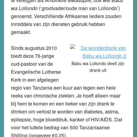
te verkijgen als Ambilikile Mwasupile, ook wel
Babu
wa Loliondo
(‘grootvader/oude man van Loliondo’)
genoemd. Verschillende Afrikaanse leiders zouden
inmiddels van zijn diensten gebruik hebben
gemaakt.
Sinds augustus 2010
biedt deze 76-jarige
oud-pastoor van de
Babu wa Loliondo deelt zijn
drank uit
Evangelische Lutherse
Kerk in een afgelegen
regio van Tanzania een kuur aan tegen een hele
reeks van chronische ziekten. Je hoeft alleen maar
bij hem te komen en een beker van zijn drank te
drinken om verlost te worden van diabetes, astma,
epilepsie, hoge bloeddruk, kanker of HIV/AIDS. Dat
voor het luttele bedrag van 500 Tanzaniaanse
Shilling (ongeveer €0,25).