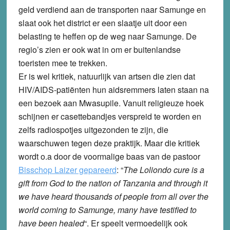
geld verdiend aan de transporten naar Samunge en
slaat ook het district er een slaatje uit door een
belasting te heffen op de weg naar Samunge. De
regio’s zien er ook wat in om er buitenlandse
toeristen mee te trekken.
Er is wel kritiek, natuurlijk van artsen die zien dat
HIV/AIDS-patiënten hun aidsremmers laten staan na
een bezoek aan Mwasupile. Vanuit religieuze hoek
schijnen er casettebandjes verspreid te worden en
zelfs radiospotjes uitgezonden te zijn, die
waarschuwen tegen deze praktijk. Maar die kritiek
wordt o.a door de voormalige baas van de pastoor
Bisschop Laizer gepareerd
: “
The Loliondo cure is a
gift from God to the nation of Tanzania and through it
we have heard thousands of people from all over the
world coming to Samunge, many have testified to
have been healed
“. Er speelt vermoedelijk ook