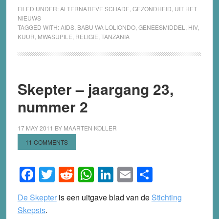
FILED UNDER:
ALTERNATIEVE SCHADE
,
GEZONDHEID
,
UIT HET
NIEUWS
TAGGED WITH:
AIDS
,
BABU WA LOLIONDO
,
GENEESMIDDEL
,
HIV
,
KUUR
,
MWASUPILE
,
RELIGIE
,
TANZANIA
Skepter – jaargang 23,
nummer 2
17 MAY 2011
BY
MAARTEN KOLLER
11 COMMENTS
Facebook
Twitter
Reddit
WhatsApp
LinkedIn
Email
Share
De Skepter
is een uitgave blad van de
Stichting
Skepsis
.