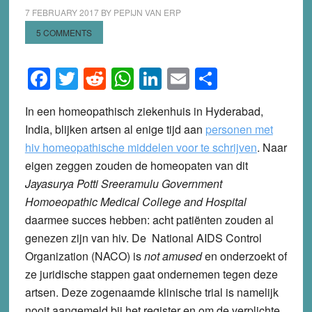
7 FEBRUARY 2017
BY
PEPIJN VAN ERP
5 COMMENTS
Facebook
Twitter
Reddit
WhatsApp
LinkedIn
Email
Share
In een homeopathisch ziekenhuis in Hyderabad,
India, blijken artsen al enige tijd aan
personen met
hiv homeopathische middelen voor te schrijven
. Naar
eigen zeggen zouden de homeopaten van dit
Jayasurya Potti Sreeramulu Government
Homoeopathic Medical College and Hospital
daarmee succes hebben: acht patiënten zouden al
genezen zijn van hiv. De National AIDS Control
Organization (NACO) is
not amused
en onderzoekt of
ze juridische stappen gaat ondernemen tegen deze
artsen. Deze zogenaamde klinische trial is namelijk
nooit aangemeld bij het register en om de verplichte