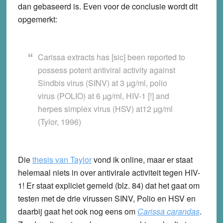
dan gebaseerd is. Even voor de conclusie wordt dit
opgemerkt:
Carissa extracts has [sic] been reported to
possess potent antiviral activity against
Sindbis virus (SINV) at 3 µg/ml, polio
virus (POLIO) at 6 µg/ml, HIV-1 [!] and
herpes simplex virus (HSV) at12 µg/ml
(Tylor, 1996)
Die
thesis van Taylor
vond ik online, maar er staat
helemaal niets in over antivirale activiteit tegen HIV-
1! Er staat expliciet gemeld (blz. 84) dat het gaat om
testen met de drie virussen SINV, Polio en HSV en
daarbij gaat het ook nog eens om
Carissa carandas
.