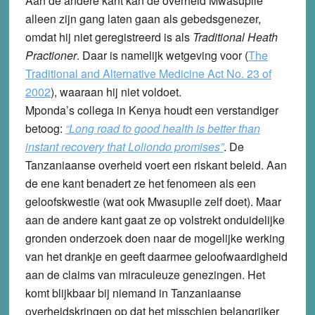
Aan de andere kant kan de overheid Mwasupile
alleen zijn gang laten gaan als gebedsgenezer,
omdat hij niet geregistreerd is als
Traditional Heath
Practioner
. Daar is namelijk wetgeving voor (
The
Traditional and Alternative Medicine Act No. 23 of
2002
), waaraan hij niet voldoet.
Mponda’s collega in Kenya houdt een verstandiger
betoog:
“Long road to good health is better than
instant recovery that Loliondo promises”
. De
Tanzaniaanse overheid voert een riskant beleid. Aan
de ene kant benadert ze het fenomeen als een
geloofskwestie (wat ook Mwasupile zelf doet). Maar
aan de andere kant gaat ze op volstrekt onduidelijke
gronden onderzoek doen naar de mogelijke werking
van het drankje en geeft daarmee geloofwaardigheid
aan de claims van miraculeuze genezingen. Het
komt blijkbaar bij niemand in Tanzaniaanse
overheidskringen op dat het misschien belangrijker