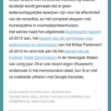
duidelijk wordt gemaakt dat er geen
wetenschappelijke bewijzen zijn voor de effectiviteit
van de remedies, en het compleet stoppen met
homeopathie in overheidsziekenhuizen.
Het advies haalt het uitgebreide
Australische rapport
uit 2015 aan, het
rapport van de commissie voor
wetenschap en technologie
van het Britse Parlement
uit 2010 en sluit ook aan bij het
advies van de
Federal Trade Commission
in de Verenigde Staten
van vorig jaar. Of er ook recent eigen (Russisch)
onderzoek in het memorandum staat, kon ik er niet
zo makkelijk uithalen met Google translate.
FILED UNDER:
BUITENLAND
,
GEZONDHEID
TAGGED WITH:
AIDS
,
AYUSH
,
CROTALUS HORRIDUS
,
HIV
,
HOMEOPATHIE
,
INDIA RUSLAND