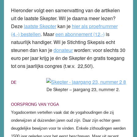
Hieronder volgt een samenvatting van de artikelen
uit de laatste Skepter. Wil je daarna meer lezen?
Deze
laatste Skepter
kan je
hier als proefnummer
(4,-) bestellen
.
Maar
een abonnement (12,-)
is
natuurlijk handiger. Wil je Stichting Skepsis echt
steunen dan kan je
donateur
worden: voor slechts 30
euro per jaar krijg je én de Skepter én gratis toegang
tot ons jaarlijks congres (t.w.v. 22,50!).
DE
De Skepter – jaargang 23, nummer 2.
OORSPRONG VAN YOGA
Yogadocenten vertellen vaak dat de yogahoudingen die zij
onderwijzen al duizenden jaren oud zijn. Daar zijn echter geen
deugdelijke bewijzen voor te vinden. Enkele zithoudingen werden
1500 jaar geleden voor het eerst beschreven. Maar uit recent