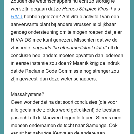
Zouden die wetenschappers nu echt zo slordig te
werk zijn gegaan dat ze
Herpes Simplex Virus-1
als
HIV-1
hebben gelezen? Antivirale activiteit van een
aanverwante plant bij andere virussen is blijkbaar
genoeg ondersteuning om te mogen roepen dat je er
HIV/AIDS mee kunt genezen. Misschien dat we de
zinsnede
“supports the ethnomedicinal claim
” uit de
conclusie heel anders moeten opvatten dan iedereen
in eerste instantie zou doen? Maar ik krijg de indruk
dat de Reclame Code Commissie nog strenger zou
zijn geweest, dan deze wetenschappers.
Massahysterie?
Geen wonder dat na dat soort conclusies (die voor
alle geclaimde ziektes werd getrokken!) de toestand
pas echt uit de klauwen begon te lopen. Steeds meer
mensen ondernamen de tocht naar Samunge. Ook
vanuit het naburige Kenya en de andere aan