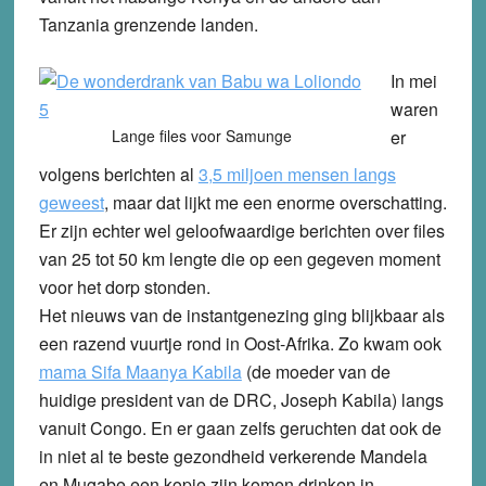
Tanzania grenzende landen.
In mei
waren
Lange files voor Samunge
er
volgens berichten al
3,5 miljoen mensen langs
geweest
, maar dat lijkt me een enorme overschatting.
Er zijn echter wel geloofwaardige berichten over files
van 25 tot 50 km lengte die op een gegeven moment
voor het dorp stonden.
Het nieuws van de instantgenezing ging blijkbaar als
een razend vuurtje rond in Oost-Afrika. Zo kwam ook
mama Sifa Maanya Kabila
(de moeder van de
huidige president van de DRC, Joseph Kabila) langs
vanuit Congo. En er gaan zelfs geruchten dat ook de
in niet al te beste gezondheid verkerende Mandela
en Mugabe een kopje zijn komen drinken in