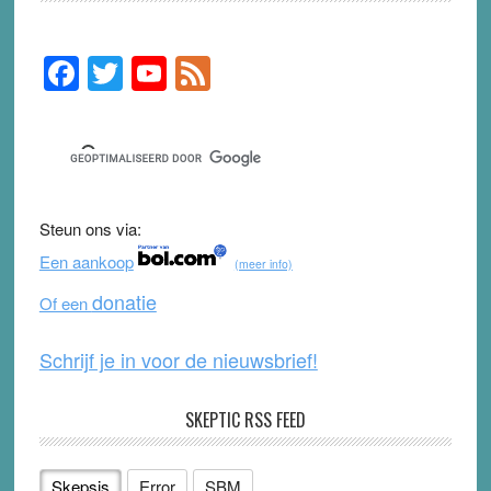
F
T
Y
F
Primary
Sidebar
a
wi
o
e
c
tt
u
e
e
er
T
d
b
u
Steun ons via:
o
b
Een aankoop
(meer info)
o
e
donatie
Of een
k
Schrijf je in voor de nieuwsbrief!
SKEPTIC RSS FEED
Skepsis
Error
SBM