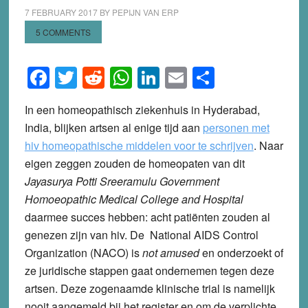
7 FEBRUARY 2017
BY
PEPIJN VAN ERP
5 COMMENTS
Facebook
Twitter
Reddit
WhatsApp
LinkedIn
Email
Share
In een homeopathisch ziekenhuis in Hyderabad,
India, blijken artsen al enige tijd aan
personen met
hiv homeopathische middelen voor te schrijven
. Naar
eigen zeggen zouden de homeopaten van dit
Jayasurya Potti Sreeramulu Government
Homoeopathic Medical College and Hospital
daarmee succes hebben: acht patiënten zouden al
genezen zijn van hiv. De National AIDS Control
Organization (NACO) is
not amused
en onderzoekt of
ze juridische stappen gaat ondernemen tegen deze
artsen. Deze zogenaamde klinische trial is namelijk
nooit aangemeld bij het register en om de verplichte