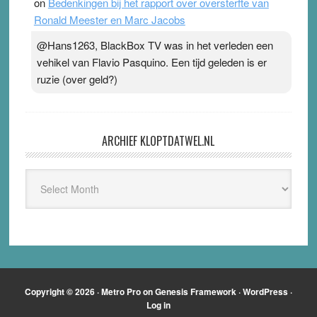
on
Bedenkingen bij het rapport over oversterfte van
Ronald Meester en Marc Jacobs
@Hans1263, BlackBox TV was in het verleden een
vehikel van Flavio Pasquino. Een tijd geleden is er
ruzie (over geld?)
ARCHIEF KLOPTDATWEL.NL
Archief
Kloptdatwel.nl
Copyright © 2026 ·
Metro Pro
on
Genesis Framework
·
WordPress
·
Log in