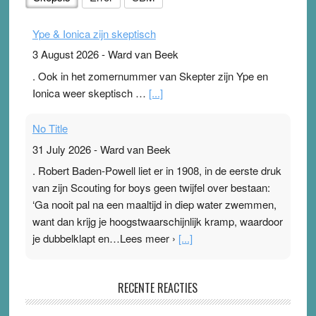
Ype & Ionica zijn skeptisch
3 August 2026
-
Ward van Beek
. Ook in het zomernummer van Skepter zijn Ype en
Ionica weer skeptisch …
[...]
No Title
31 July 2026
-
Ward van Beek
. Robert Baden-Powell liet er in 1908, in de eerste druk
van zijn Scouting for boys geen twijfel over bestaan:
‘Ga nooit pal na een maaltijd in diep water zwemmen,
want dan krijg je hoogstwaarschijnlijk kramp, waardoor
je dubbelklapt en…Lees meer ›
[...]
Pleisterplakkers in de topspsort
RECENTE REACTIES
31 July 2026
-
Ward van Beek