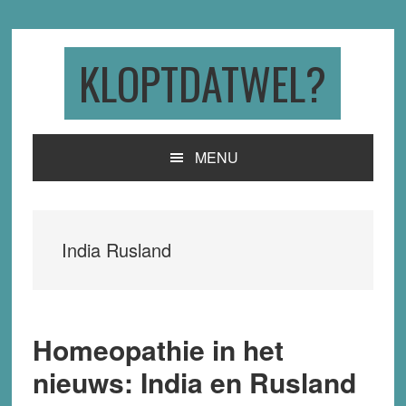
Skip
Skip
Skip
to
to
to
primary
main
primary
KLOPTDATWEL?
navigation
content
sidebar
MENU
India Rusland
Homeopathie in het
nieuws: India en Rusland