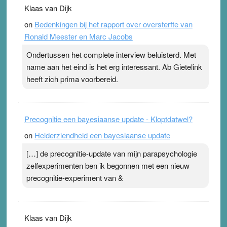
. Na mondtape is nu de neuspleister in trek bij
Klaas van Dijk
topsporters. Ze hopen ermee hun hartslag te verlagen
on
Bedenkingen bij het rapport over oversterfte van
terwijl ze meer zuurstof opnemen. Daarop heeft zo’n
Ronald Meester en Marc Jacobs
pleister geen effect. Maar het gevoel ‘makkelijker te
ademen’ kan goud waard zijn. Door…Lees meer
Ondertussen het complete interview beluisterd. Met
Pleisterplakkers in de topspsort ›
[...]
name aan het eind is het erg interessant. Ab Gietelink
heeft zich prima voorbereid.
Precognitie een bayesiaanse update - Kloptdatwel?
on
Helderziendheid een bayesiaanse update
[…] de precognitie-update van mijn parapsychologie
zelfexperimenten ben ik begonnen met een nieuw
precognitie-experiment van &
Klaas van Dijk