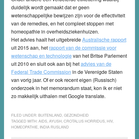
duidelijk wordt gemaakt dat er geen
wetenschappelijke bewijzen zijn voor de effectiviteit
van de remedies, en het compleet stoppen met
homeopathie in overheidsziekenhuizen.
Het advies haalt het uitgebreide
Australische rapport
uit 2015 aan, het
rapport van de commissie voor
wetenschap en technologie
van het Britse Parlement
uit 2010 en sluit ook aan bij het
advies van de
Federal Trade Commission
in de Verenigde Staten
van vorig jaar. Of er ook recent eigen (Russisch)
onderzoek in het memorandum staat, kon ik er niet
zo makkelijk uithalen met Google translate.
FILED UNDER:
BUITENLAND
,
GEZONDHEID
TAGGED WITH:
AIDS
,
AYUSH
,
CROTALUS HORRIDUS
,
HIV
,
HOMEOPATHIE
,
INDIA RUSLAND