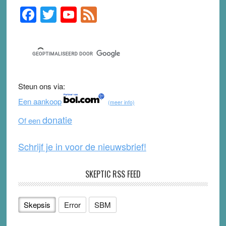
F
T
Y
F
Primary
Sidebar
a
wi
o
e
c
tt
u
e
e
er
T
d
b
u
Steun ons via:
o
b
Een aankoop
(meer info)
o
e
donatie
Of een
k
Schrijf je in voor de nieuwsbrief!
SKEPTIC RSS FEED
Skepsis
Error
SBM