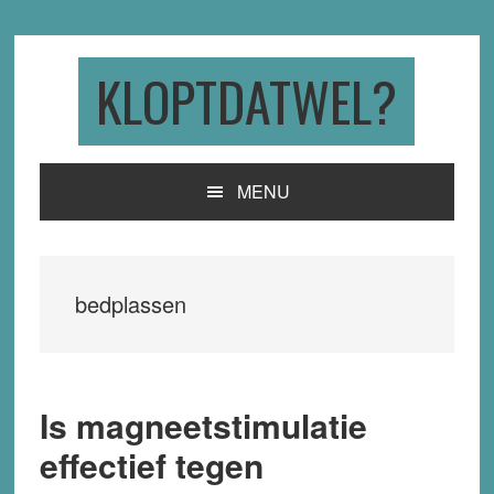
Skip
Skip
Skip
to
to
to
primary
main
primary
KLOPTDATWEL?
navigation
content
sidebar
MENU
bedplassen
Is magneetstimulatie
effectief tegen