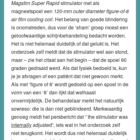
Magstim Super Rapid
stimulator met als
magneetspoel een
120-mm outer diameter figure-of-8
air film cooling coil
. Het belang van goede blindering
is onomstreden, dus voor de ‘sham’ groep moest een
geloofwaardige schijnbehandeling bedacht worden.
Het is niet helemaal duidelijk of dat gelukt is. Het
onderzoek zelf meldt dat de stimulator wel aan stond,
maar – zie het citaat aan het begin – dat de spoel 90
graden gedraaid werd. Als dat fysiek bedoeld is, kun
je je afvragen of een patiënt dat niet gewoon merkt.
Als met ‘figure of 8’ wordt gedoeld op een spoel in de
vorm van een ‘8’ dan lijkt dat welhaast
onvermijdelijk. De behandelaar merkt het natuurlijk
sowieso: die is dan niet geblindeerd. Merkwaardig
genoeg meldt het persbericht dat ” the stimulator was
internally
adjusted”, iets wat in het onderzoek zelf
niet terugkomt. Het wordt dus niet helemaal duidelijk