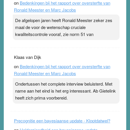
on
Bedenkingen bij het rapport over oversterfte van
terwijl ze meer zuurstof opnemen. Daarop heeft zo’n
Ronald Meester en Marc Jacobs
pleister geen effect. Maar het gevoel ‘makkelijker te
ademen’ kan goud waard zijn. Door…Lees meer
De afgelopen jaren heeft Ronald Meester zeker zes
Pleisterplakkers in de topspsort ›
[...]
maal de voor de wetenschap cruciale
kwaliteitscontrole vooraf, zie norm 51 van
Klaas van Dijk
on
Bedenkingen bij het rapport over oversterfte van
Ronald Meester en Marc Jacobs
Ondertussen het complete interview beluisterd. Met
name aan het eind is het erg interessant. Ab Gietelink
heeft zich prima voorbereid.
Precognitie een bayesiaanse update - Kloptdatwel?
on
Helderziendheid een bayesiaanse update