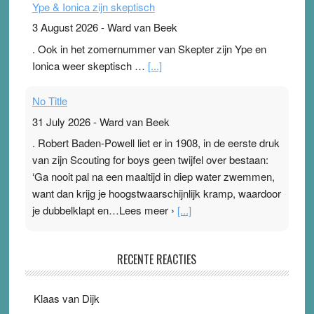
Ype & Ionica zijn skeptisch
3 August 2026
-
Ward van Beek
. Ook in het zomernummer van Skepter zijn Ype en
Ionica weer skeptisch …
[...]
No Title
31 July 2026
-
Ward van Beek
. Robert Baden-Powell liet er in 1908, in de eerste druk
van zijn Scouting for boys geen twijfel over bestaan:
‘Ga nooit pal na een maaltijd in diep water zwemmen,
want dan krijg je hoogstwaarschijnlijk kramp, waardoor
je dubbelklapt en…Lees meer ›
[...]
Pleisterplakkers in de topspsort
RECENTE REACTIES
31 July 2026
-
Ward van Beek
. Na mondtape is nu de neuspleister in trek bij
Klaas van Dijk
topsporters. Ze hopen ermee hun hartslag te verlagen