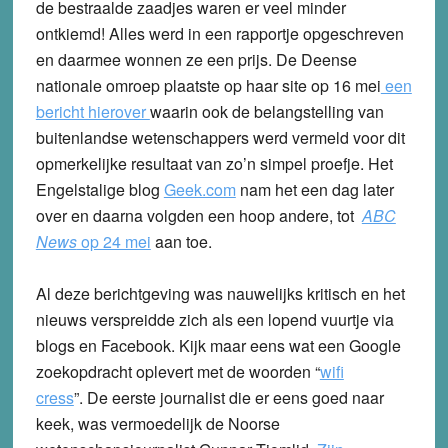
de bestraalde zaadjes waren er veel minder
ontkiemd! Alles werd in een rapportje opgeschreven
en daarmee wonnen ze een prijs. De Deense
nationale omroep plaatste op haar site op 16 mei
een
bericht hierover
waarin ook de belangstelling van
buitenlandse wetenschappers werd vermeld voor dit
opmerkelijke resultaat van zo’n simpel proefje. Het
Engelstalige blog
Geek.com
nam het een dag later
over en daarna volgden een hoop andere, tot
ABC
News
op 24 mei
aan toe.
Al deze berichtgeving was nauwelijks kritisch en het
nieuws verspreidde zich als een lopend vuurtje via
blogs en Facebook. Kijk maar eens wat een Google
zoekopdracht oplevert met de woorden “
wifi
cress
”. De eerste journalist die er eens goed naar
keek, was vermoedelijk de Noorse