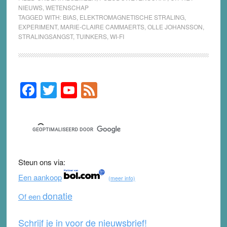
NIEUWS
,
WETENSCHAP
TAGGED WITH:
BIAS
,
ELEKTROMAGNETISCHE STRALING
,
EXPERIMENT
,
MARIE-CLAIRE CAMMAERTS
,
OLLE JOHANSSON
,
STRALINGSANGST
,
TUINKERS
,
WI-FI
F
T
Y
F
Primary
Sidebar
a
wi
o
e
c
tt
u
e
e
er
T
d
b
u
Steun ons via:
o
b
Een aankoop
(meer info)
o
e
donatie
Of een
k
Schrijf je in voor de nieuwsbrief!