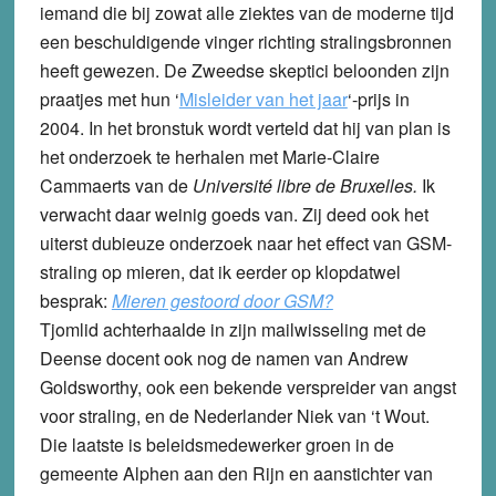
iemand die bij zowat alle ziektes van de moderne tijd
een beschuldigende vinger richting stralingsbronnen
heeft gewezen. De Zweedse skeptici beloonden zijn
praatjes met hun ‘
Misleider van het jaar
‘-prijs in
2004. In het bronstuk wordt verteld dat hij van plan is
het onderzoek te herhalen met Marie-Claire
Cammaerts van de
Université libre de Bruxelles.
Ik
verwacht daar weinig goeds van. Zij deed ook het
uiterst dubieuze onderzoek naar het effect van GSM-
straling op mieren, dat ik eerder op klopdatwel
besprak:
Mieren gestoord door GSM?
Tjomlid achterhaalde in zijn mailwisseling met de
Deense docent ook nog de namen van Andrew
Goldsworthy, ook een bekende verspreider van angst
voor straling, en de Nederlander Niek van ‘t Wout.
Die laatste is beleidsmedewerker groen in de
gemeente Alphen aan den Rijn en aanstichter van