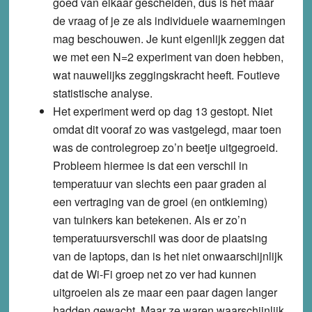
goed van elkaar gescheiden, dus is het maar
de vraag of je ze als individuele waarnemingen
mag beschouwen. Je kunt eigenlijk zeggen dat
we met een N=2 experiment van doen hebben,
wat nauwelijks zeggingskracht heeft.
Foutieve
statistische analyse
.
Het experiment werd op dag 13 gestopt. Niet
omdat dit vooraf zo was vastgelegd, maar toen
was de controlegroep zo’n beetje uitgegroeid.
Probleem hiermee is dat een verschil in
temperatuur van slechts een paar graden al
een vertraging van de groei (en ontkieming)
van tuinkers kan betekenen. Als er zo’n
temperatuursverschil was door de plaatsing
van de laptops, dan is het niet onwaarschijnlijk
dat de Wi-Fi groep net zo ver had kunnen
uitgroeien als ze maar een paar dagen langer
hadden gewacht. Maar ze waren waarschijnlijk