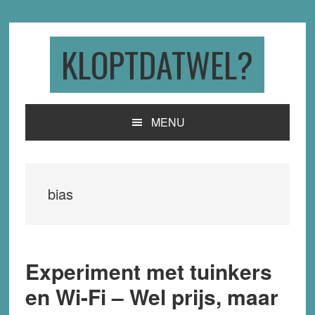
Skip
Skip
Skip
to
to
to
primary
main
primary
KLOPTDATWEL?
navigation
content
sidebar
MENU
bias
Experiment met tuinkers
en Wi-Fi – Wel prijs, maar