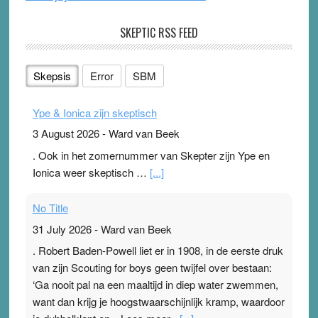
SKEPTIC RSS FEED
Skepsis
Error
SBM
Ype & Ionica zijn skeptisch
3 August 2026
-
Ward van Beek
. Ook in het zomernummer van Skepter zijn Ype en
Ionica weer skeptisch …
[...]
No Title
31 July 2026
-
Ward van Beek
. Robert Baden-Powell liet er in 1908, in de eerste druk
van zijn Scouting for boys geen twijfel over bestaan:
‘Ga nooit pal na een maaltijd in diep water zwemmen,
want dan krijg je hoogstwaarschijnlijk kramp, waardoor