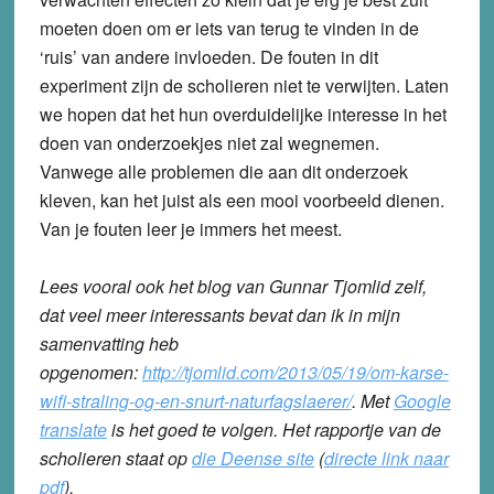
moeten doen om er iets van terug te vinden in de
‘ruis’ van andere invloeden. De fouten in dit
experiment zijn de scholieren niet te verwijten. Laten
we hopen dat het hun overduidelijke interesse in het
doen van onderzoekjes niet zal wegnemen.
Vanwege alle problemen die aan dit onderzoek
kleven, kan het juist als een mooi voorbeeld dienen.
Van je fouten leer je immers het meest.
Lees vooral ook het blog van Gunnar Tjomlid zelf,
dat veel meer interessants bevat dan ik in mijn
samenvatting heb
opgenomen:
http://tjomlid.com/2013/05/19/om-karse-
wifi-straling-og-en-snurt-naturfagslaerer/
. Met
Google
translate
is het goed te volgen. Het rapportje van de
scholieren staat op
die Deense site
(
directe link naar
pdf
).