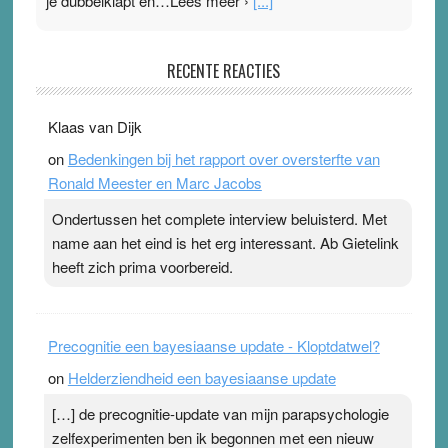
je dubbelklapt en…Lees meer ›
[...]
Pleisterplakkers in de topspsort
RECENTE REACTIES
31 July 2026
-
Ward van Beek
. Na mondtape is nu de neuspleister in trek bij
Klaas van Dijk
topsporters. Ze hopen ermee hun hartslag te verlagen
on
Bedenkingen bij het rapport over oversterfte van
terwijl ze meer zuurstof opnemen. Daarop heeft zo’n
Ronald Meester en Marc Jacobs
pleister geen effect. Maar het gevoel ‘makkelijker te
ademen’ kan goud waard zijn. Door…Lees meer
Ondertussen het complete interview beluisterd. Met
Pleisterplakkers in de topspsort ›
[...]
name aan het eind is het erg interessant. Ab Gietelink
heeft zich prima voorbereid.
Precognitie een bayesiaanse update - Kloptdatwel?
on
Helderziendheid een bayesiaanse update
[…] de precognitie-update van mijn parapsychologie
zelfexperimenten ben ik begonnen met een nieuw