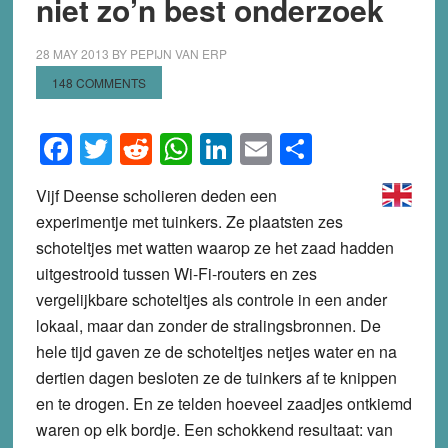
niet zo’n best onderzoek
28 MAY 2013
BY
PEPIJN VAN ERP
148 COMMENTS
Facebook
Twitter
Reddit
WhatsApp
LinkedIn
Email
Share
Vijf Deense scholieren deden een
experimentje met tuinkers. Ze plaatsten zes
schoteltjes met watten waarop ze het zaad hadden
uitgestrooid tussen Wi-Fi-routers en zes
vergelijkbare schoteltjes als controle in een ander
lokaal, maar dan zonder de stralingsbronnen. De
hele tijd gaven ze de schoteltjes netjes water en na
dertien dagen besloten ze de tuinkers af te knippen
en te drogen. En ze telden hoeveel zaadjes ontkiemd
waren op elk bordje. Een schokkend resultaat: van