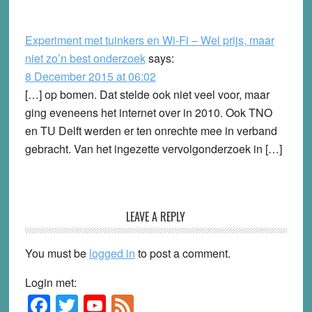
Experiment met tuinkers en Wi-Fi – Wel prijs, maar
niet zo’n best onderzoek
says:
8 December 2015 at 06:02
[…] op bomen. Dat stelde ook niet veel voor, maar
ging eveneens het internet over in 2010. Ook TNO
en TU Delft werden er ten onrechte mee in verband
gebracht. Van het ingezette vervolgonderzoek in […]
LEAVE A REPLY
You must be
logged in
to post a comment.
Login met:
F
T
Y
F
Primary