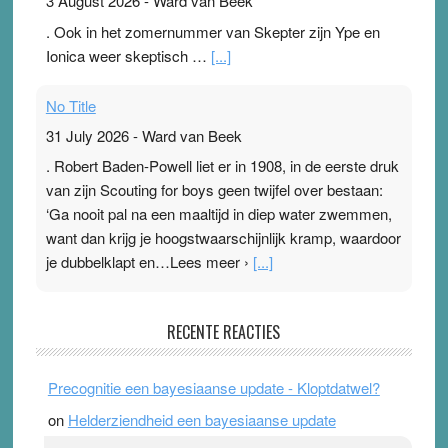
3 August 2026
-
Ward van Beek
. Ook in het zomernummer van Skepter zijn Ype en
Ionica weer skeptisch …
[...]
No Title
31 July 2026
-
Ward van Beek
. Robert Baden-Powell liet er in 1908, in de eerste druk
van zijn Scouting for boys geen twijfel over bestaan:
‘Ga nooit pal na een maaltijd in diep water zwemmen,
want dan krijg je hoogstwaarschijnlijk kramp, waardoor
je dubbelklapt en…Lees meer ›
[...]
Pleisterplakkers in de topspsort
RECENTE REACTIES
31 July 2026
-
Ward van Beek
. Na mondtape is nu de neuspleister in trek bij
Precognitie een bayesiaanse update - Kloptdatwel?
topsporters. Ze hopen ermee hun hartslag te verlagen
on
Helderziendheid een bayesiaanse update
terwijl ze meer zuurstof opnemen. Daarop heeft zo’n
pleister geen effect. Maar het gevoel ‘makkelijker te