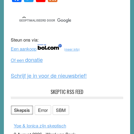
Sidebar
a
wi
o
e
c
tt
u
e
e
er
T
d
b
u
Steun ons via:
o
b
Een aankoop
(meer info)
o
e
donatie
Of een
k
Schrijf je in voor de nieuwsbrief!
SKEPTIC RSS FEED
Skepsis
Error
SBM
Ype & Ionica zijn skeptisch