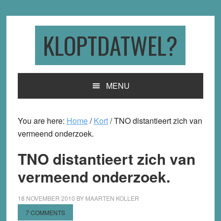
Skip
Skip
Skip
to
to
to
primary
main
primary
KLOPTDATWEL?
navigation
content
sidebar
MENU
You are here:
Home
/
Kort
/
TNO distantieert zich van
vermeend onderzoek.
TNO distantieert zich van
vermeend onderzoek.
18 NOVEMBER 2010
BY
MAARTEN KOLLER
7 COMMENTS