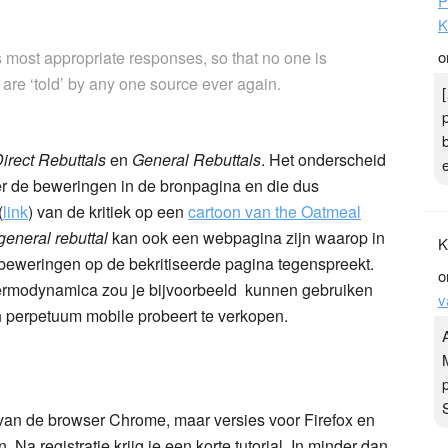
P
K
ts most appropriate responses, so that no one is
o
 are ‘told’ by any one source ever again.
irect Rebuttals
en
General Rebuttals
. Het onderscheid
r de beweringen in de bronpagina en die dus
(
link
) van de kritiek op een
cartoon van the Oatmeal
general rebuttal
kan ook een webpagina zijn waarop in
K
 beweringen op de bekritiseerde pagina tegenspreekt.
o
thermodynamica zou je bijvoorbeeld kunnen gebruiken
v
 perpetuum mobile probeert te verkopen.
 van de browser Chrome, maar versies voor Firefox en
Na registratie krijg je een korte tutorial. In minder dan