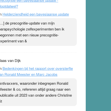
recognitie een bayesiaanse update -
loptdatwel?
n
Helderziendheid een bayesiaanse update
[…] de precognitie-update van mijn
parapsychologie zelfexperimenten ben ik
begonnen met een nieuw precognitie-
experiment van &
laas van Dijk
n
Bedenkingen bij het rapport over oversterfte
an Ronald Meester en Marc Jacobs
Antivaxxers, waaronder inbegrepen Ronald
Meester & co, refereren altijd graag naar een
publicatie uit 2023 van onder andere Christine
St