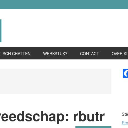
TISCH CHATTEN
WERKSTUK?
CONTACT
OVER K
P
S
reedschap: rbutr
Ste
Ee