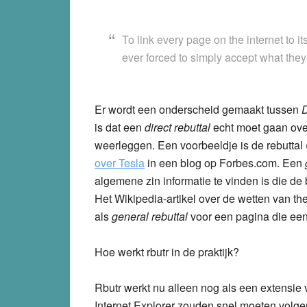
To link every page on the internet to i
ever forced to simply accept what they
Er wordt een onderscheid gemaakt tussen
D
is dat een
direct rebuttal
echt moet gaan ove
weerleggen. Een voorbeeldje is de rebuttal 
over Tesla
in een blog op Forbes.com. Een
algemene zin informatie te vinden is die de
Het Wikipedia-artikel over de wetten van 
als
general rebuttal
voor een pagina die een
Hoe werkt rbutr in de praktijk?
Rbutr werkt nu alleen nog als een extensie
Internet Explorer zouden snel moeten volgen. 