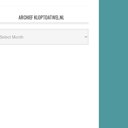
ARCHIEF KLOPTDATWEL.NL
hief
ptdatwel.nl