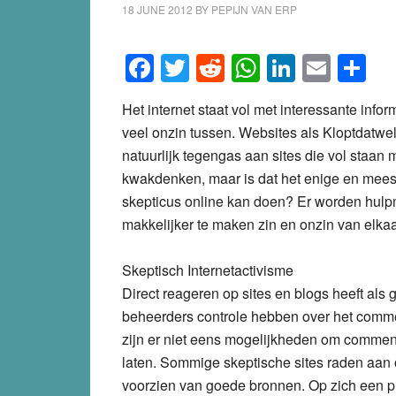
18 JUNE 2012
BY
PEPIJN VAN ERP
Facebook
Twitter
Reddit
WhatsApp
LinkedI
Emai
S
Het internet staat vol met interessante infor
veel onzin tussen. Websites als Kloptdatwe
natuurlijk tegengas aan sites die vol staa
kwakdenken, maar is dat het enige en meest
skepticus online kan doen? Er worden hulp
makkelijker te maken zin en onzin van elka
Skeptisch Internetactivisme
Direct reageren op sites en blogs heeft als g
beheerders controle hebben over het comm
zijn er niet eens mogelijkheden om comment
laten. Sommige skeptische sites raden aan o
voorzien van goede bronnen. Op zich een prij