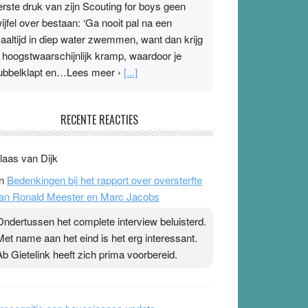
erste druk van zijn Scouting for boys geen
wijfel over bestaan: ‘Ga nooit pal na een
aaltijd in diep water zwemmen, want dan krijg
e hoogstwaarschijnlijk kramp, waardoor je
ubbelklapt en…Lees meer ›
[...]
leisterplakkers in de topspsort
RECENTE REACTIES
1 July 2026
-
Ward van Beek
 Na mondtape is nu de neuspleister in trek bij
laas van Dijk
opsporters. Ze hopen ermee hun hartslag te
n
Bedenkingen bij het rapport over oversterfte
erlagen terwijl ze meer zuurstof opnemen.
an Ronald Meester en Marc Jacobs
aarop heeft zo’n pleister geen effect. Maar het
evoel ‘makkelijker te ademen’ kan goud waard
Ondertussen het complete interview beluisterd.
ijn. Door…Lees meer Pleisterplakkers in de
Met name aan het eind is het erg interessant.
opspsort ›
[...]
Ab Gietelink heeft zich prima voorbereid.