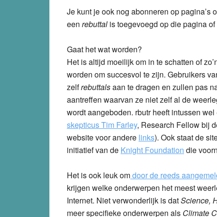
Je kunt je ook nog abonneren op pagina’s of 
een
rebuttal
is toegevoegd op die pagina of 
Gaat het wat worden?
Het is altijd moeilijk om in te schatten of z
worden om succesvol te zijn. Gebruikers van
zelf
rebuttals
aan te dragen en zullen pas na 
aantreffen waarvan ze niet zelf al de weerl
wordt aangeboden. rbutr heeft intussen wel
skepticus Tim Farley
,
Research Fellow bij d
website voor andere
links
). Ook staat de sit
initiatief van de
Knight Foundation
die voorn
Het is ook leuk om
door de reeds aangemeld
krijgen welke onderwerpen het meest weer
Internet. Niet verwonderlijk is dat
Science, 
meer specifieke onderwerpen als
Climate 