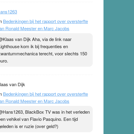
ans1263
n
Bedenkingen bij het rapport over oversterfte
an Ronald Meester en Marc Jacobs
@Klaas van Dijk Aha, via de link naar
Lighthouse kom ik bij frequenties en
kwantummechanica terecht, voor slechts 150
euro.
laas van Dijk
n
Bedenkingen bij het rapport over oversterfte
an Ronald Meester en Marc Jacobs
@Hans1263, BlackBox TV was in het verleden
een vehikel van Flavio Pasquino. Een tijd
geleden is er ruzie (over geld?)