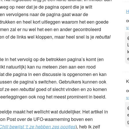
tweg op neer dat je de pagina opent die je wilt
H
t en vervolgens naar de pagina gaat waar de
o
 drukken en heel kort uitleggen waarom het een goede
v
ermen zal er nu wel het een en ander gecontroleerd
n of de links wel kloppen, maar heel snel is je
rebuttal
ie in het vervolg op de betrokken pagina’s komt (en
uikt natuurlijk) kan nu meteen zien aan een rood
dat die pagina in een discussie is opgenomen en kan
K
tussen de pagina’s switchen. Gebruikers kunnen ook
of ze een
rebuttal
goed of slecht vinden en zo komen
o
eerleggingen ook nog het meest prominent in beeld.
v
ldje maakt het wellicht wat duidelijker. Het artikel in
gton Post over de UFO-waarneming boven een
hili bewijst ’t: ze hebben zes pootjes
), heb ik zelf