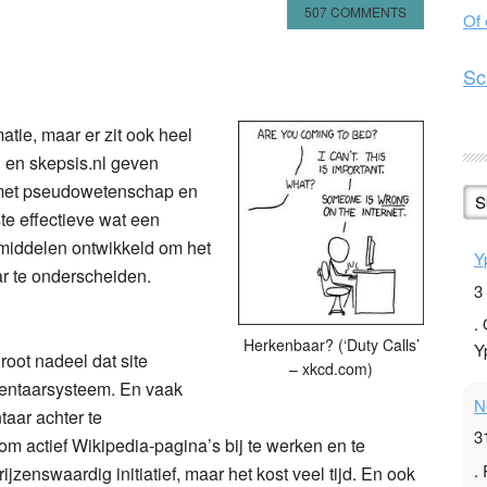
507 COMMENTS
Of
n
l
hare
Sc
matie, maar er zit ook heel
l en skepsis.nl geven
n met pseudowetenschap en
S
e effectieve wat een
middelen ontwikkeld om het
Y
ar te onderscheiden.
3
.
Herkenbaar? (‘Duty Calls’
Y
root nadeel dat site
– xkcd.com)
entaarsysteem. En vaak
N
aar achter te
3
m actief Wikipedia-pagina’s bij te werken en te
.
zenswaardig initiatief, maar het kost veel tijd. En ook