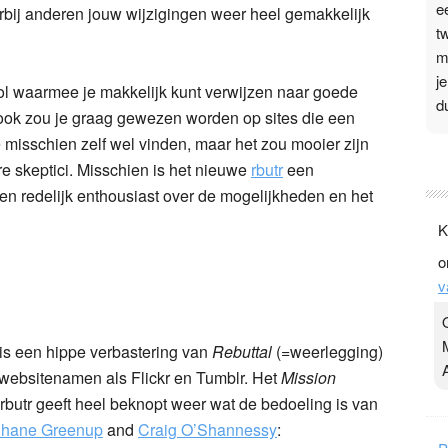
e
rbij anderen jouw wijzigingen weer heel gemakkelijk
t
m
j
ool waarmee je makkelijk kunt verwijzen naar goede
d
r ook zou je graag gewezen worden op sites die een
 misschien zelf wel vinden, maar het zou mooier zijn
P
re skeptici. Misschien is het nieuwe
rbutr
een
3
ben redelijk enthousiast over de mogelijkheden en het
.
K
t
o
v
v
D
g
z
is een hippe verbastering van
Rebuttal
(=weerlegging)
t
n websitenamen als Flickr en Tumblr. Het
Mission
rbutr geeft heel beknopt weer wat de bedoeling is van
hane Greenup
and
Craig O’Shannessy
: