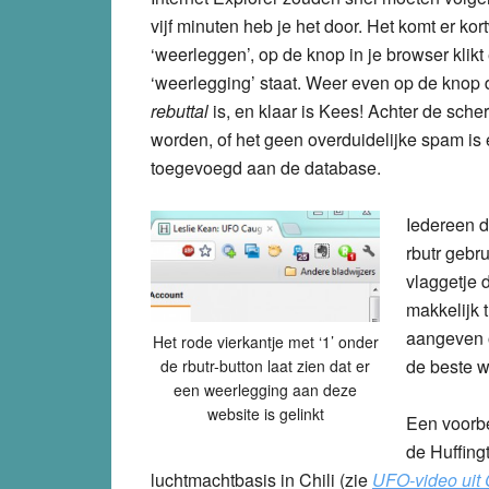
vijf minuten heb je het door. Het komt er kor
‘weerleggen’, op de knop in je browser klik
‘weerlegging’ staat. Weer even op de knop
rebuttal
is, en klaar is Kees! Achter de sch
worden, of het geen overduidelijke spam is e
toegevoegd aan de database.
Iedereen d
rbutr gebr
vlaggetje 
makkelijk 
aangeven 
Het rode vierkantje met ‘1’ onder
de beste w
de rbutr-button laat zien dat er
een weerlegging aan deze
website is gelinkt
Een voorbee
de Huffin
luchtmachtbasis in Chili (zie
UFO-video uit C