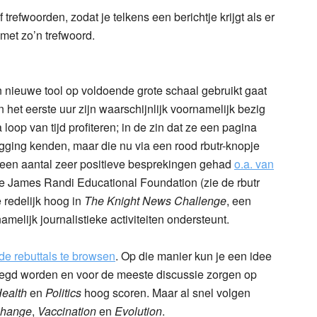
trefwoorden, zodat je telkens een berichtje krijgt als er
met zo’n trefwoord.
o’n nieuwe tool op voldoende grote schaal gebruikt gaat
 het eerste uur zijn waarschijnlijk voornamelijk bezig
loop van tijd profiteren; in de zin dat ze een pagina
egging kenden, maar die nu via een rood rbutr-knopje
 een aantal zeer positieve besprekingen gehad
o.a. van
e James Randi Educational Foundation (zie de rbutr
e redelijk hoog in
The Knight News Challenge
, een
amelijk journalistieke activiteiten ondersteunt.
e rebuttals te browsen
. Op die manier kun je een idee
legd worden en voor de meeste discussie zorgen op
Health
en
Politics
hoog scoren. Maar al snel volgen
Change
,
Vaccination
en
Evolution
.