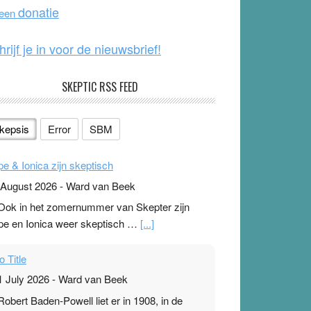
o
e
donatie
 een
k
hrijf je in voor de nieuwsbrief!
SKEPTIC RSS FEED
kepsis
Error
SBM
pe & Ionica zijn skeptisch
 August 2026
-
Ward van Beek
 Ook in het zomernummer van Skepter zijn
pe en Ionica weer skeptisch …
[...]
o Title
1 July 2026
-
Ward van Beek
 Robert Baden-Powell liet er in 1908, in de