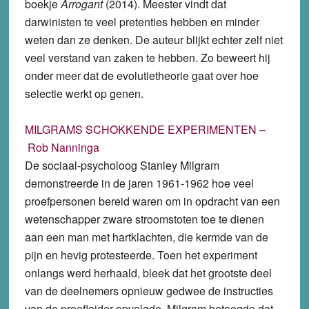
boekje
Arrogant
(2014). Meester vindt dat
darwinisten te veel pretenties hebben en minder
weten dan ze denken. De auteur blijkt echter zelf niet
veel verstand van zaken te hebben. Zo beweert hij
onder meer dat de evolutietheorie gaat over hoe
selectie werkt op genen.
MILGRAMS SCHOKKENDE EXPERIMENTEN –
Rob Nanninga
De sociaal-psycholoog Stanley Milgram
demonstreerde in de jaren 1961-1962 hoe veel
proefpersonen bereid waren om in opdracht van een
wetenschapper zware stroomstoten toe te dienen
aan een man met hartklachten, die kermde van de
pijn en hevig protesteerde. Toen het experiment
onlangs werd herhaald, bleek dat het grootste deel
van de deelnemers opnieuw gedwee de instructies
van de proefleider opvolgde. Milgram betoogde dat