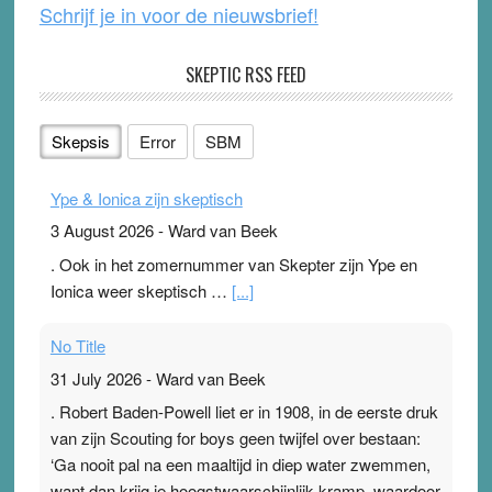
Schrijf je in voor de nieuwsbrief!
SKEPTIC RSS FEED
Skepsis
Error
SBM
Ype & Ionica zijn skeptisch
3 August 2026
-
Ward van Beek
. Ook in het zomernummer van Skepter zijn Ype en
Ionica weer skeptisch …
[...]
No Title
31 July 2026
-
Ward van Beek
. Robert Baden-Powell liet er in 1908, in de eerste druk
van zijn Scouting for boys geen twijfel over bestaan:
‘Ga nooit pal na een maaltijd in diep water zwemmen,
want dan krijg je hoogstwaarschijnlijk kramp, waardoor