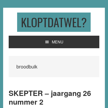
Skip
Skip
Skip
to
to
to
primary
main
primary
KLOPTDATWEL?
navigation
content
sidebar
MENU
broodbuik
SKEPTER – jaargang 26
nummer 2