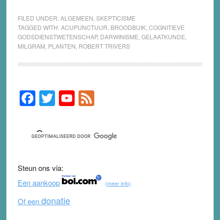
FILED UNDER:
ALGEMEEN
,
SKEPTICISME
TAGGED WITH:
ACUPUNCTUUR
,
BROODBUIK
,
COGNITIEVE
GODSDIENSTWETENSCHAP
,
DARWINISME
,
GELAATKUNDE
,
MILGRAM
,
PLANTEN
,
ROBERT TRIVERS
F
T
Y
F
Primary
Sidebar
a
wi
o
e
c
tt
u
e
e
er
T
d
b
u
Steun ons via:
o
b
Een aankoop
(meer info)
o
e
donatie
Of een
k