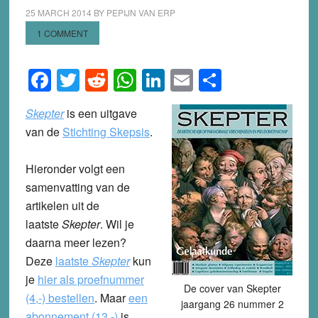
25 MARCH 2014
BY
PEPIJN VAN ERP
1 COMMENT
Facebook
Twitter
Reddit
WhatsApp
LinkedIn
Email
Share
Skepter
is een uitgave
van de
Stichting Skepsis
.
Hieronder volgt een
samenvatting van de
artikelen uit de
laatste
Skepter
. Wil je
daarna meer lezen?
Deze
laatste
Skepter
kun
je
hier als proefnummer
De cover van Skepter
(4,-) bestellen
.
Maar
een
jaargang 26 nummer 2
abonnement (13,-)
is