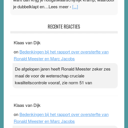
je dubbelklapt en…Lees meer ›
[...]
Pleisterplakkers in de topspsort
RECENTE REACTIES
31 July 2026
-
Ward van Beek
. Na mondtape is nu de neuspleister in trek bij
Klaas van Dijk
topsporters. Ze hopen ermee hun hartslag te verlagen
on
Bedenkingen bij het rapport over oversterfte van
terwijl ze meer zuurstof opnemen. Daarop heeft zo’n
Ronald Meester en Marc Jacobs
pleister geen effect. Maar het gevoel ‘makkelijker te
ademen’ kan goud waard zijn. Door…Lees meer
De afgelopen jaren heeft Ronald Meester zeker zes
Pleisterplakkers in de topspsort ›
[...]
maal de voor de wetenschap cruciale
kwaliteitscontrole vooraf, zie norm 51 van
Klaas van Dijk
on
Bedenkingen bij het rapport over oversterfte van
Ronald Meester en Marc Jacobs