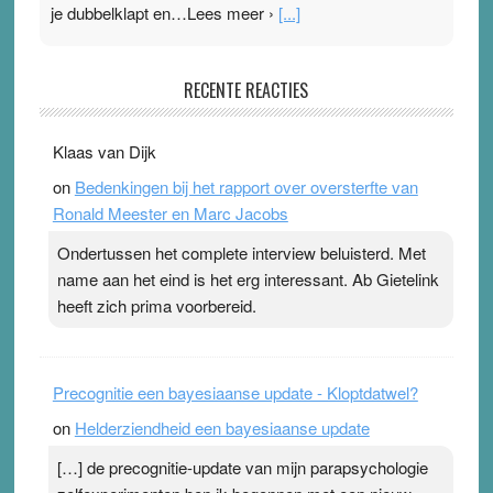
je dubbelklapt en…Lees meer ›
[...]
Pleisterplakkers in de topspsort
RECENTE REACTIES
31 July 2026
-
Ward van Beek
. Na mondtape is nu de neuspleister in trek bij
Klaas van Dijk
topsporters. Ze hopen ermee hun hartslag te verlagen
on
Bedenkingen bij het rapport over oversterfte van
terwijl ze meer zuurstof opnemen. Daarop heeft zo’n
Ronald Meester en Marc Jacobs
pleister geen effect. Maar het gevoel ‘makkelijker te
ademen’ kan goud waard zijn. Door…Lees meer
Ondertussen het complete interview beluisterd. Met
Pleisterplakkers in de topspsort ›
[...]
name aan het eind is het erg interessant. Ab Gietelink
heeft zich prima voorbereid.
Precognitie een bayesiaanse update - Kloptdatwel?
on
Helderziendheid een bayesiaanse update
[…] de precognitie-update van mijn parapsychologie