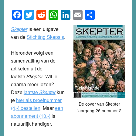
Facebook
Twitter
Reddit
WhatsApp
LinkedIn
Email
Share
Skepter
is een uitgave
van de
Stichting Skepsis
.
Hieronder volgt een
samenvatting van de
artikelen uit de
laatste
Skepter
. Wil je
daarna meer lezen?
Deze
laatste
Skepter
kun
je
hier als proefnummer
De cover van Skepter
(4,-) bestellen
.
Maar
een
jaargang 26 nummer 2
abonnement (13,-)
is
natuurlijk handiger.