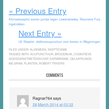
« Previous Entry
Klimaatsceptici scoren puntje tegen Lewandowsky: Recursive Fury
ingetrokken
Next Entry »
Uit Skepter: elektroacupunctuur voor koeien in Wageningen
FILED UNDER:
ALGEMEEN
,
SKEPTICISME
TAGGED WITH:
ACUPUNCTUUR
,
BROODBUIK
,
COGNITIEVE
GODSDIENSTWETENSCHAP
,
DARWINISME
,
GELAATKUNDE
,
MILGRAM
,
PLANTEN
,
ROBERT TRIVERS
Reader
COMMENTS
Interactions
Ragnar764
says
28 March 2014 at 03:32