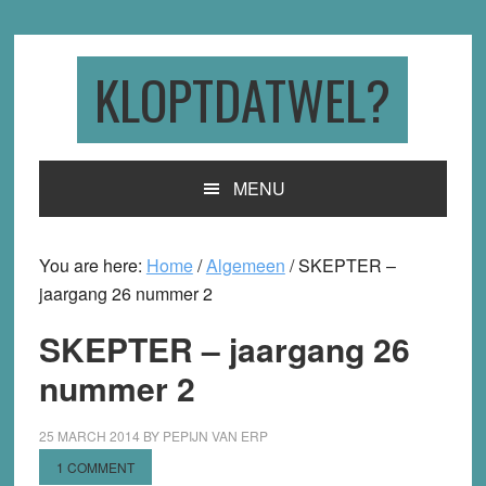
Skip
Skip
Skip
to
to
to
primary
main
primary
KLOPTDATWEL?
navigation
content
sidebar
MENU
You are here:
Home
/
Algemeen
/
SKEPTER –
jaargang 26 nummer 2
SKEPTER – jaargang 26
nummer 2
25 MARCH 2014
BY
PEPIJN VAN ERP
1 COMMENT