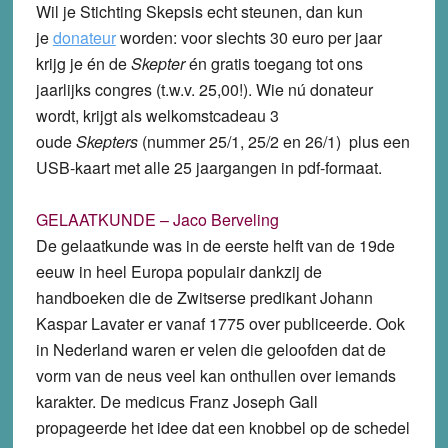
Wil je Stichting Skepsis echt steunen, dan kun
je
donateur
worden: voor slechts 30 euro per jaar
krijg je én de
Skepter
én gratis toegang tot ons
jaarlijks congres (t.w.v. 25,00!). Wie nú donateur
wordt, krijgt als welkomstcadeau 3
oude
Skepters
(nummer 25/1, 25/2 en 26/1) plus een
USB-kaart met alle 25 jaargangen in pdf-formaat.
GELAATKUNDE – Jaco Berveling
De gelaatkunde was in de eerste helft van de 19de
eeuw in heel Europa populair dankzij de
handboeken die de Zwitserse predikant Johann
Kaspar Lavater er vanaf 1775 over publiceerde. Ook
in Nederland waren er velen die geloofden dat de
vorm van de neus veel kan onthullen over iemands
karakter. De medicus Franz Joseph Gall
propageerde het idee dat een knobbel op de schedel