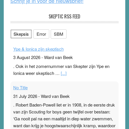
Schrijf je in voor de nieuwsbrief!
SKEPTIC RSS FEED
Skepsis
Error
SBM
Ype & Ionica zijn skeptisch
3 August 2026
-
Ward van Beek
. Ook in het zomernummer van Skepter zijn Ype en
Ionica weer skeptisch …
[...]
No Title
31 July 2026
-
Ward van Beek
. Robert Baden-Powell liet er in 1908, in de eerste druk
van zijn Scouting for boys geen twijfel over bestaan:
‘Ga nooit pal na een maaltijd in diep water zwemmen,
want dan krijg je hoogstwaarschijnlijk kramp, waardoor