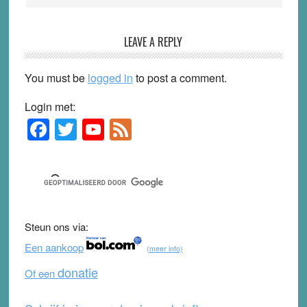
LEAVE A REPLY
You must be
logged in
to post a comment.
Login met:
F
T
Y
F
Primary
Sidebar
a
wi
o
e
c
tt
u
e
e
er
T
d
b
u
Steun ons via:
o
b
Een aankoop
(meer info)
o
e
donatie
Of een
k