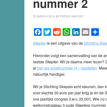
nummer 2
25 MARCH 2014
BY
PEPIJN VAN ERP
Facebook
Twitter
Reddit
WhatsApp
LinkedI
Emai
S
Skepter
is een uitgave van de
Stichting Ske
Hieronder volgt een samenvatting van de art
laatste
Skepter
. Wil je daarna meer lezen?
je
hier als proefnummer (4,-) bestellen
.
Maa
natuurlijk handiger.
Wil je Stichting Skepsis echt steunen, dan 
voor slechts 30 euro per jaar krijg je én de
S
ons jaarlijks congres (t.w.v. 25,00!). Wie nú 
welkomstcadeau 3 oude
Skepters
(nummer 2