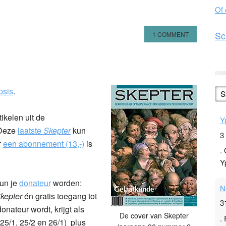
Of
Sc
1 COMMENT
n
l
hare
psis
.
S
ikelen uit de
Y
 Deze
laatste
Skepter
kun
3
r
een abonnement (13,-)
is
.
Y
kun je
donateur
worden:
N
kepter
én gratis toegang tot
3
donateur wordt, krijgt als
De cover van Skepter
.
5/1, 25/2 en 26/1) plus