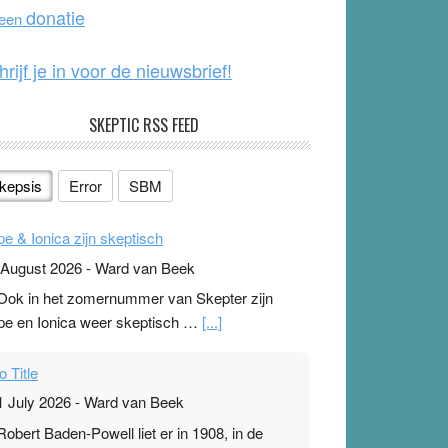
o
e
donatie
 een
k
hrijf je in voor de nieuwsbrief!
SKEPTIC RSS FEED
kepsis
Error
SBM
pe & Ionica zijn skeptisch
 August 2026
-
Ward van Beek
 Ook in het zomernummer van Skepter zijn
pe en Ionica weer skeptisch …
[...]
o Title
1 July 2026
-
Ward van Beek
 Robert Baden-Powell liet er in 1908, in de