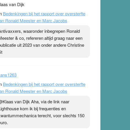
laas van Dijk
n
Bedenkingen bij het rapport over oversterfte
an Ronald Meester en Marc Jacobs
Antivaxxers, waaronder inbegrepen Ronald
Meester & co, refereren altijd graag naar een
publicatie uit 2023 van onder andere Christine
St
ans1263
n
Bedenkingen bij het rapport over oversterfte
an Ronald Meester en Marc Jacobs
@Klaas van Dijk Aha, via de link naar
Lighthouse kom ik bij frequenties en
kwantummechanica terecht, voor slechts 150
euro.