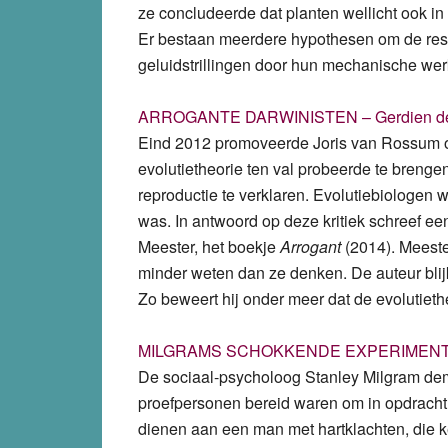
ze concludeerde dat planten wellicht ook in
Er bestaan meerdere hypothesen om de result
geluidstrillingen door hun mechanische wer
ARROGANTE DARWINISTEN – Gerdien de
Eind 2012 promoveerde Joris van Rossum op 
evolutietheorie ten val probeerde te brengen
reproductie te verklaren. Evolutiebiologen 
was. In antwoord op deze kritiek schreef e
Meester, het boekje
Arrogant
(2014). Meester
minder weten dan ze denken. De auteur blijk
Zo beweert hij onder meer dat de evolutieth
MILGRAMS SCHOKKENDE EXPERIMENTE
De sociaal-psycholoog Stanley Milgram dem
proefpersonen bereid waren om in opdracht
dienen aan een man met hartklachten, die k