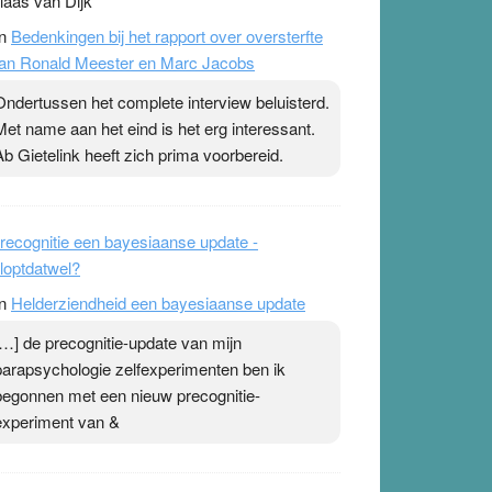
laas van Dijk
n
Bedenkingen bij het rapport over oversterfte
an Ronald Meester en Marc Jacobs
Ondertussen het complete interview beluisterd.
Met name aan het eind is het erg interessant.
Ab Gietelink heeft zich prima voorbereid.
recognitie een bayesiaanse update -
loptdatwel?
n
Helderziendheid een bayesiaanse update
[…] de precognitie-update van mijn
parapsychologie zelfexperimenten ben ik
begonnen met een nieuw precognitie-
experiment van &