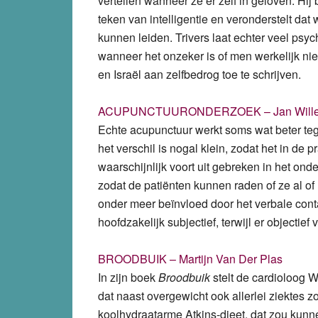
vertellen wanneer ze er zelf in geloven. Hi
teken van intelligentie en veronderstelt da
kunnen leiden. Trivers laat echter veel psy
wanneer het onzeker is of men werkelijk niet
en Israël aan zelfbedrog toe te schrijven.
ACUPUNCTUURONDERZOEK – Jan Wille
Echte acupunctuur werkt soms wat beter t
het verschil is nogal klein, zodat het in de
waarschijnlijk voort uit gebreken in het ond
zodat de patiënten kunnen raden of ze al of 
onder meer beïnvloed door het verbale cont
hoofdzakelijk subjectief, terwijl er objecti
BROODBUIK – Martijn Van Der Plas
In zijn boek
Broodbuik
stelt de cardioloog W
dat naast overgewicht ook allerlei ziektes zo
koolhydraatarme Atkins-dieet, dat zou kunne