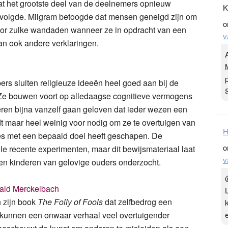
at het grootste deel van de deelnemers opnieuw
K
opvolgde. Milgram betoogde dat mensen geneigd zijn om
o
voor zulke wandaden wanneer ze in opdracht van een
v
aan ook andere verklaringen.
s sluiten religieuze ideeën heel goed aan bij de
Ze bouwen voort op alledaagse cognitieve vermogens
ren bijna vanzelf gaan geloven dat ieder wezen een
uidt maar heel weinig voor nodig om ze te overtuigen van
H
es met een bepaald doel heeft geschapen. De
o
le recente experimenten, maar dit bewijsmateriaal laat
v
en kinderen van gelovige ouders onderzocht.
ld Merckelbach
n zijn book
The Folly of Fools
dat zelfbedrog een
n kunnen een onwaar verhaal veel overtuigender