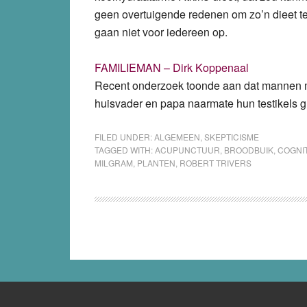
geen overtuigende redenen om zo’n dieet te
gaan niet voor iedereen op.
FAMILIEMAN – Dirk Koppenaal
Recent onderzoek toonde aan dat mannen mi
huisvader en papa naarmate hun testikels grot
FILED UNDER:
ALGEMEEN
,
SKEPTICISME
TAGGED WITH:
ACUPUNCTUUR
,
BROODBUIK
,
COGNI
MILGRAM
,
PLANTEN
,
ROBERT TRIVERS