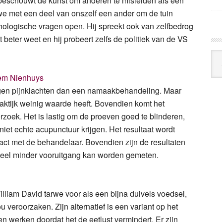
j beschouwt de kunst om anderen te misleiden als een
t we met een deel van onszelf een ander om de tuin
chologische vragen open. Hij spreekt ook van zelfbedrog
 beter weet en hij probeert zelfs de politiek van de VS
Arc
Klo
m Nienhuys
egen pijnklachten dan een namaakbehandeling. Maar
 praktijk weinig waarde heeft. Bovendien komt het
erzoek. Het is lastig om de proeven goed te blinderen,
niet echte acupunctuur krijgen. Het resultaat wordt
act met de behandelaar. Bovendien zijn de resultaten
ef veel minder vooruitgang kan worden gemeten.
illiam David tarwe voor als een bijna duivels voedsel,
u veroorzaken. Zijn alternatief is een variant op het
n werken doordat het de eetlust vermindert. Er zijn