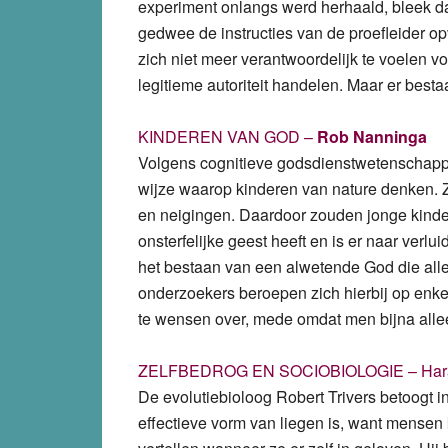
experiment onlangs werd herhaald, bleek d
gedwee de instructies van de proefleider 
zich niet meer verantwoordelijk te voelen 
legitieme autoriteit handelen. Maar er best
KINDEREN VAN GOD –
Rob Nanninga
Volgens cognitieve godsdienstwetenschapper
wijze waarop kinderen van nature denken. 
en neigingen. Daardoor zouden jonge kinde
onsterfelijke geest heeft en is er naar verl
het bestaan van een alwetende God die all
onderzoekers beroepen zich hierbij op enke
te wensen over, mede omdat men bijna alle
ZELFBEDROG EN SOCIOBIOLOGIE – Hara
De evolutiebioloog Robert Trivers betoogt i
effectieve vorm van liegen is, want mense