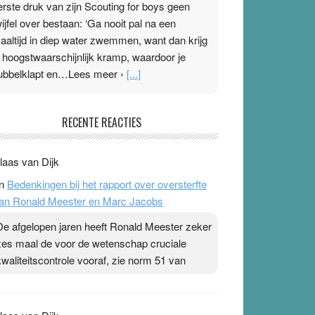
erste druk van zijn Scouting for boys geen
wijfel over bestaan: ‘Ga nooit pal na een
aaltijd in diep water zwemmen, want dan krijg
e hoogstwaarschijnlijk kramp, waardoor je
ubbelklapt en…Lees meer ›
[...]
leisterplakkers in de topspsort
RECENTE REACTIES
1 July 2026
-
Ward van Beek
 Na mondtape is nu de neuspleister in trek bij
laas van Dijk
opsporters. Ze hopen ermee hun hartslag te
n
Bedenkingen bij het rapport over oversterfte
erlagen terwijl ze meer zuurstof opnemen.
an Ronald Meester en Marc Jacobs
aarop heeft zo’n pleister geen effect. Maar het
evoel ‘makkelijker te ademen’ kan goud waard
De afgelopen jaren heeft Ronald Meester zeker
ijn. Door…Lees meer Pleisterplakkers in de
zes maal de voor de wetenschap cruciale
opspsort ›
[...]
kwaliteitscontrole vooraf, zie norm 51 van