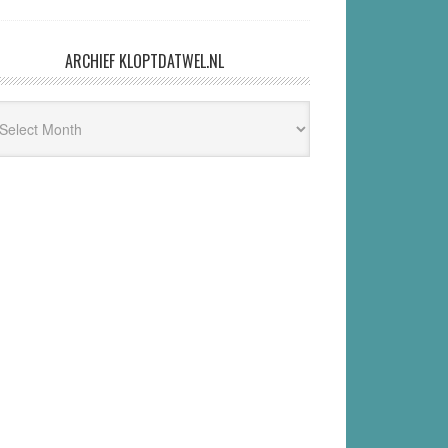
ARCHIEF KLOPTDATWEL.NL
hief
ptdatwel.nl