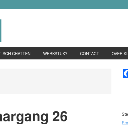
TISCH CHATTEN
WERKSTUK?
CONTACT
OVER K
P
S
aargang 26
Ste
Ee