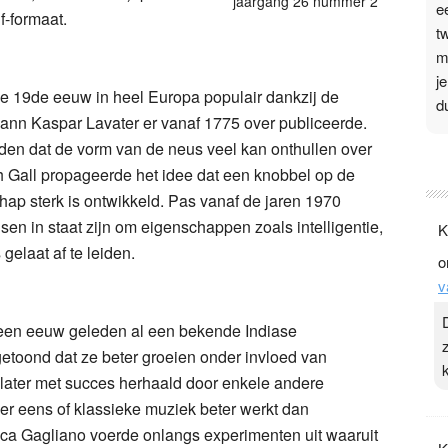
jaargang 26 nummer 2
e
f-formaat.
t
m
j
de 19de eeuw in heel Europa populair dankzij de
d
ann Kaspar Lavater er vanaf 1775 over publiceerde.
den dat de vorm van de neus veel kan onthullen over
P
 Gall propageerde het idee dat een knobbel op de
3
ap sterk is ontwikkeld. Pas vanaf de jaren 1970
.
n in staat zijn om eigenschappen zoals intelligentie,
K
t
elaat af te leiden.
o
v
v
D
g
een eeuw geleden al een bekende Indiase
z
toond dat ze beter groeien onder invloed van
t
later met succes herhaald door enkele andere
ver eens of klassieke muziek beter werkt dan
ica Gagliano voerde onlangs experimenten uit waaruit