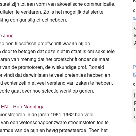
K
 staat zijn tot een vorm van akoestische communicatie.
o
aten te verklaren. Zo is het mogelijk dat sterke
v
king een gunstig effect hebben.
 Jong
een filosofisch proefschrift waarin hij de
 door te betogen dat deze niet in staat is om seksuele
waren van mening dat het proefschrift onder de maat
en van de promotoren, de wiskundige prof. Ronald
P
K
 vindt dat darwinisten te veel pretenties hebben en
t echter zelf niet veel verstand van zaken te hebben.
o
eorie gaat over hoe selectie werkt op genen.
N – Rob Nanninga
onstreerde in de jaren 1961-1962 hoe veel
 van een wetenschapper zware stroomstoten toe te
ermde van de pijn en hevig protesteerde. Toen het