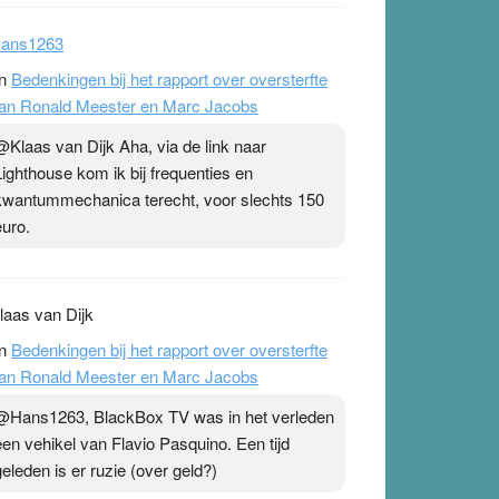
ans1263
n
Bedenkingen bij het rapport over oversterfte
an Ronald Meester en Marc Jacobs
@Klaas van Dijk Aha, via de link naar
Lighthouse kom ik bij frequenties en
kwantummechanica terecht, voor slechts 150
euro.
laas van Dijk
n
Bedenkingen bij het rapport over oversterfte
an Ronald Meester en Marc Jacobs
@Hans1263, BlackBox TV was in het verleden
een vehikel van Flavio Pasquino. Een tijd
geleden is er ruzie (over geld?)