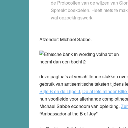
de Protocollen van de wijzen van Sion
Spreekt boekdelen. Heeft niets te ma
wat opzoekingswerk.
Afzender: Michael Sabbe.
deze pagina’s al verschillende stukken ove
gebruik van antisemitische teksten tijdens l
Blije B en de Lijpe J
,
De al iets minder Blije
hun voorliefde voor allerhande complottheor
Michael Sabbe econoom van opleiding.
Zel
“Ambassador at the B of Joy”.