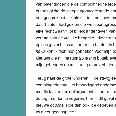
van bevindingen die de complottheorie tege
brandstof die de complot
gedachte
mede draa
een gesprekje dat ik als student ooit gevoe
daar haaien had gezien die wel zeer agressi
elke “echt waar?” (of bij elk ander teken v
verhaal van de vrolijke bengel eindigde dan
episch gevecht tussen beren en haaien in h
news
kon ik toen niet gebruiken voor mijn p
kleuters die mij na ruim 25 jaar is bijgeble
mijn geheugen en mijn hang naar verhalen.
Terug naar de grote kinderen. Hoe stevig een
complotgedachte niet bevredigend onderste
moeite kosten om dat argument tot brandhou
de argumenten te negeren, hier in dit geva
nieuwe
couche
. Hoe dan ook, de gegeven 
tot meer geconspireer.