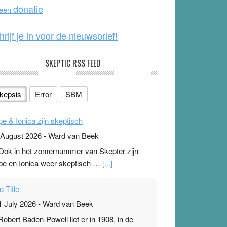
o
e
donatie
 een
k
hrijf je in voor de nieuwsbrief!
SKEPTIC RSS FEED
kepsis
Error
SBM
pe & Ionica zijn skeptisch
 August 2026
-
Ward van Beek
 Ook in het zomernummer van Skepter zijn
pe en Ionica weer skeptisch …
[...]
o Title
1 July 2026
-
Ward van Beek
 Robert Baden-Powell liet er in 1908, in de