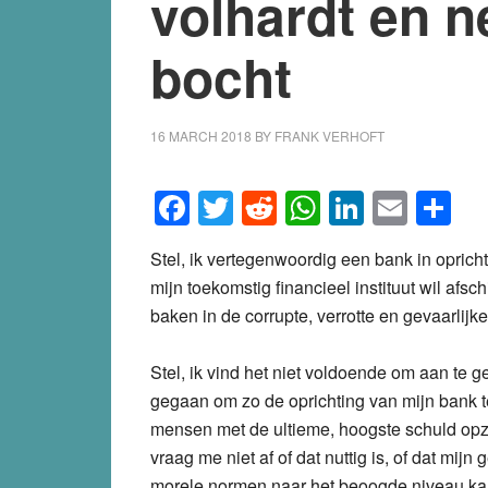
volhardt en 
bocht
16 MARCH 2018
BY
FRANK VERHOFT
Facebook
Twitter
Reddit
WhatsApp
LinkedI
Emai
S
Stel, ik vertegenwoordig een bank in oprich
mijn toekomstig financieel instituut wil afsc
baken in de corrupte, verrotte en gevaarlij
Stel, ik vind het niet voldoende om aan te 
gegaan om zo de oprichting van mijn bank t
mensen met de ultieme, hoogste schuld opza
vraag me niet af of dat nuttig is, of dat mij
morele normen naar het beoogde niveau kan 