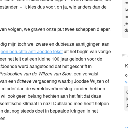
e
estanden – ik kies dus voor, oh ja, wie anders dan de
t
m
j
 even volgen, we graven onze put twee scheppen dieper.
d
dedig mijn toch wel zware en dubieuze aantijgingen aan
P
n
een beruchte anti-Joodse tekst
uit het begin van vorige
3
eer het feit dat een kleine 100 jaar geleden voor de
.
K
afdoende werd aangetoond dat het geschrift in
t
Protocollen van de Wijzen van Sion
, een vervalst
o
v
 van een
fictieve
vergadering waarbij Joodse Wijzen of
v
D
t minder dan de wereldoverheersing zouden hebben
g
k wil ook geen belang hechten aan het feit dat deze
z
t
tisemitische klimaat in nazi-Duitsland mee heeft helpen
 dat nog steeds doet in bepaalde kringen in het
en.