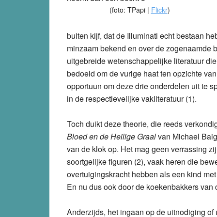
(foto: TPapi |
Flickr
)
buiten kijf, dat de Illuminati echt bestaan
minzaam bekend en over de zogenaamde brief
uitgebreide wetenschappelijke literatuur di
bedoeld om de vurige haat ten opzichte van 
opportuun om deze drie onderdelen uit te spi
in de respectievelijke vakliteratuur (1).
Toch duikt deze theorie, die reeds verkondi
Bloed en de Heilige Graal
van Michael Baig
van de klok op. Het mag geen verrassing zi
soortgelijke figuren (2), vaak heren die bewe
overtuigingskracht hebben als een kind met 
En nu dus ook door de koekenbakkers van d
Anderzijds, het ingaan op de uitnodiging o