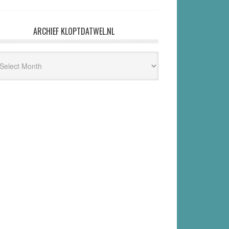
ARCHIEF KLOPTDATWEL.NL
hief
ptdatwel.nl