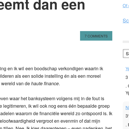
neemt dan een
Of
Sc
7 COMMENTS
n
l
hare
S
ting en ik wil een boodschap verkondigen waarin ik
Y
hilderen als een solide instelling én als een moreel
3
ke wereld van de
haute finance
.
.
Y
geven waar het banksysteem volgens mij in de fout is
e legitimeren, ik wil ook nog eens één bepaalde groep
N
delen waarom de financiële wereld zo ontspoord is. Ik
3
n geloofwaardigheid vergroot en evenmin of dat mijn
.
tillen. Nee. Ik kies daarentegen – even nadenken, het