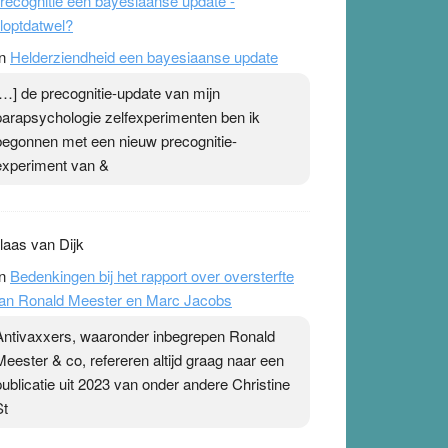
recognitie een bayesiaanse update -
loptdatwel?
n
Helderziendheid een bayesiaanse update
[…] de precognitie-update van mijn
parapsychologie zelfexperimenten ben ik
begonnen met een nieuw precognitie-
experiment van &
laas van Dijk
n
Bedenkingen bij het rapport over oversterfte
an Ronald Meester en Marc Jacobs
Antivaxxers, waaronder inbegrepen Ronald
Meester & co, refereren altijd graag naar een
publicatie uit 2023 van onder andere Christine
St