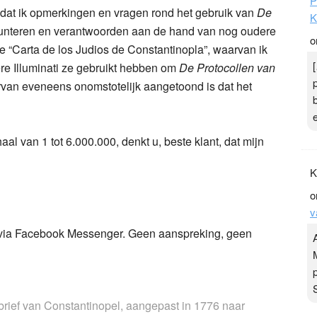
P
ot, dat ik opmerkingen en vragen rond het gebruik van
De
K
unteren en verantwoorden aan de hand van nog oudere
o
e “Carta de los Judios de Constantinopla”, waarvan ik
re Illuminati ze gebruikt hebben om
De Protocollen van
rvan eveneens onomstotelijk aangetoond is dat het
al van 1 tot 6.000.000, denkt u, beste klant, dat mijn
K
o
v
ht via Facebook Messenger. Geen aanspreking, geen
brief van Constantinopel, aangepast in 1776 naar