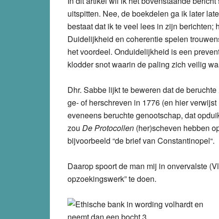
In dit artikel wil ik het bovenstaande bericht
uitspitten. Nee, de boekdelen ga ik later la
bestaat dat ik te veel lees in zijn berichte
Duidelijkheid en coherentie spelen trouwen
het voordeel. Onduidelijkheid is een prevent
klodder snot waarin de paling zich veilig w
Dhr. Sabbe lijkt te beweren dat de beruchte
ge- of herschreven in
1776
(en hier verwijst 
eveneens beruchte genootschap, dat opduikt 
zou
De Protocollen
(her)scheven hebben o
bijvoorbeeld “
de brief van Constantinopel
“.
Daarop spoort de man mij in onvervalste (V
opzoekingswerk” te doen.