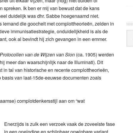
 snel uit elkaar vijzen, maar (nog) niet duiden of
ten spreken. Ik ben er mij van bewust dat de kans
n; heel duidelijk was dhr. Sabbe hoegenaamd niet.
s iemand die goochelt met complottheorieën, zelden in
ieve immunisatiestrategie, onduidelijkheid is als de
Arc
aant, ook al bevindt hij zich gevangen in een emmer.
Klo
Protocollen van de Wijzen van Sion
(ca. 1905) werden
hij meer dan waarschijnlijk naar de Illuminati). Dit
in tal van historische en recente complottheorieën,
p basis van
laat-15de-eeuwse documenten
zoals
laamse) complotdenkersstijl aan om “wat
Enerzijds is zulk een verzoek vaak de zoveelste fase
in een oneindige en schijnbaar onwinbare variant