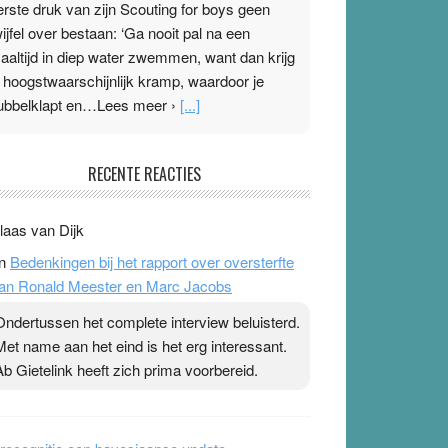
erste druk van zijn Scouting for boys geen
wijfel over bestaan: ‘Ga nooit pal na een
aaltijd in diep water zwemmen, want dan krijg
e hoogstwaarschijnlijk kramp, waardoor je
ubbelklapt en…Lees meer ›
[...]
leisterplakkers in de topspsort
RECENTE REACTIES
1 July 2026
-
Ward van Beek
 Na mondtape is nu de neuspleister in trek bij
laas van Dijk
opsporters. Ze hopen ermee hun hartslag te
n
Bedenkingen bij het rapport over oversterfte
erlagen terwijl ze meer zuurstof opnemen.
an Ronald Meester en Marc Jacobs
aarop heeft zo’n pleister geen effect. Maar het
evoel ‘makkelijker te ademen’ kan goud waard
Ondertussen het complete interview beluisterd.
ijn. Door…Lees meer Pleisterplakkers in de
Met name aan het eind is het erg interessant.
opspsort ›
[...]
Ab Gietelink heeft zich prima voorbereid.