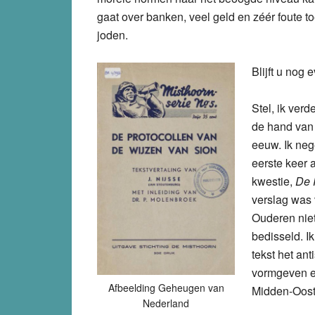
gaat over banken, veel geld en zéér foute to
joden.
Blijft u nog
Stel, ik ver
de hand va
eeuw. Ik neg
eerste keer 
kwestie,
De 
verslag was
Ouderen nie
bedisseld. I
tekst het an
vormgeven en
Afbeelding Geheugen van
Midden-Oost
Nederland