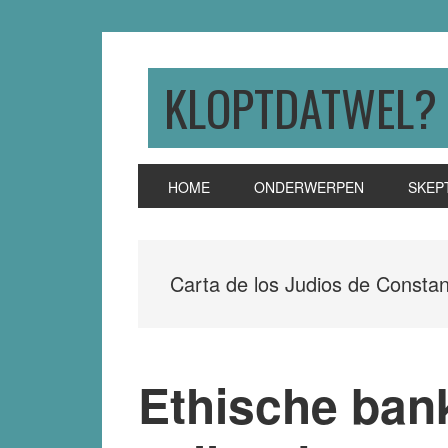
Skip
Skip
Skip
to
to
to
primary
main
primary
KLOPTDATWEL?
navigation
content
sidebar
HOME
ONDERWERPEN
SKEP
Carta de los Judios de Constan
Ethische ban