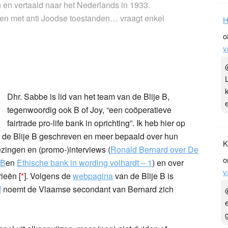
 en vertaald naar het Nederlands in 1933.
ken met anti Joodse toestanden… vraagt enkel
H
o
v
Dhr. Sabbe is lid van het team van de Blije B,
tegenwoordig ook B of Joy, “een coöperatieve
fairtrade pro-life bank in oprichting”. Ik heb hier op
r de Blije B geschreven en meer bepaald over hun
K
ezingen en (promo-)interviews (
Ronald Bernard over De
o
 B
en
Ethische bank in wording volhardt – 1
) en over
v
ieën [
*
]. Volgens de
webpagina
van de Blije B is
f
noemt de Vlaamse secondant van Bernard zich