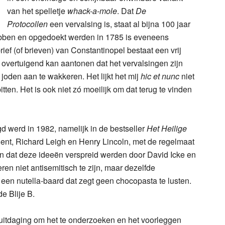
van het spelletje
whack-a-mole
. Dat
De
Protocollen
een vervalsing is, staat al bijna 100 jaar
 hebben en opgedoekt werden in 1785 is eveneens
 (of brieven) van Constantinopel bestaat een vrij
e overtuigend kan aantonen dat het vervalsingen zijn
joden aan te wakkeren. Het lijkt het mij
hic et nunc
niet
tten. Het is ook niet zó moeilijk om dat terug te vinden
gd werd in 1982, namelijk in de bestseller
Het Heilige
ent, Richard Leigh en Henry Lincoln, met de regelmaat
jn dat deze ideeën verspreid werden door David Icke en
ren niet antisemitisch te zijn, maar dezelfde
een nutella-baard dat zegt geen chocopasta te lusten.
e Blije B.
f uitdaging om het te onderzoeken en het voorleggen