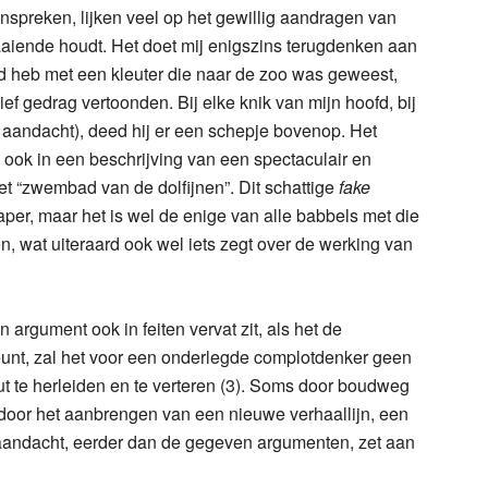
nspreken, lijken veel op het gewillig aandragen van
iende houdt. Het doet mij enigszins terugdenken aan
rd heb met een kleuter die naar de zoo was geweest,
ef gedrag vertoonden. Bij elke knik van mijn hoofd, bij
an aandacht), deed hij er een schepje bovenop. Het
 ook in een beschrijving van een spectaculair en
et “zwembad van de dolfijnen”. Dit schattige
fake
aper, maar het is wel de enige van alle babbels met die
ven, wat uiteraard ook wel iets zegt over de werking van
 argument ook in feiten vervat zit, als het de
unt, zal het voor een onderlegde complotdenker geen
t te herleiden en te verteren (3). Soms door boudweg
l door het aanbrengen van een nieuwe verhaallijn, een
aandacht, eerder dan de gegeven argumenten, zet aan