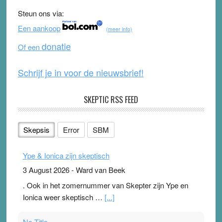
b
u
Steun ons via:
o
b
Een aankoop
(meer info)
o
e
donatie
Of een
k
Schrijf je in voor de nieuwsbrief!
SKEPTIC RSS FEED
Skepsis
Error
SBM
Ype & Ionica zijn skeptisch
3 August 2026
-
Ward van Beek
. Ook in het zomernummer van Skepter zijn Ype en
Ionica weer skeptisch …
[...]
No Title