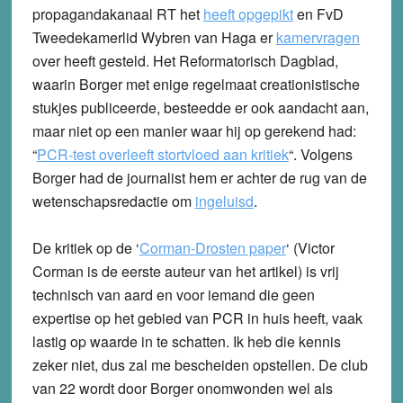
propagandakanaal RT het
heeft opgepikt
en FvD
Tweedekamerlid Wybren van Haga er
kamervragen
over heeft gesteld. Het Reformatorisch Dagblad,
waarin Borger met enige regelmaat creationistische
stukjes publiceerde, besteedde er ook aandacht aan,
maar niet op een manier waar hij op gerekend had:
“
PCR-test overleeft stortvloed aan kritiek
“. Volgens
Borger had de journalist hem er achter de rug van de
wetenschapsredactie om
ingeluisd
.
De kritiek op de ‘
Corman-Drosten paper
‘ (Victor
Corman is de eerste auteur van het artikel) is vrij
technisch van aard en voor iemand die geen
expertise op het gebied van PCR in huis heeft, vaak
lastig op waarde in te schatten. Ik heb die kennis
zeker niet, dus zal me bescheiden opstellen. De club
van 22 wordt door Borger onomwonden wel als