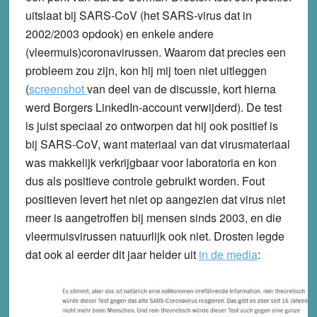
uitslaat bij SARS-CoV (het SARS-virus dat in
2002/2003 opdook) en enkele andere
(vleermuis)coronavirussen. Waarom dat precies een
probleem zou zijn, kon hij mij toen niet uitleggen
(
screenshot
van deel van de discussie, kort hierna
werd Borgers LinkedIn-account verwijderd). De test
is juist speciaal zo ontworpen dat hij ook positief is
bij SARS-CoV, want materiaal van dat virusmateriaal
was makkelijk verkrijgbaar voor laboratoria en kon
dus als positieve controle gebruikt worden. Fout
positieven levert het niet op aangezien dat virus niet
meer is aangetroffen bij mensen sinds 2003, en die
vleermuisvirussen natuurlijk ook niet. Drosten legde
dat ook al eerder dit jaar helder uit
in de media
: