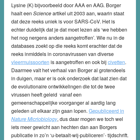
Lysine (K) bijvoorbeeld door AAA en AAG. Borger
haalt een
Science
artikel uit 2003 aan, waarin staat
dat deze reeks uniek is voor SARS-CoV. Het is
echter duidelijk dat je dat moet lezen als ‘we hebben
het nog nergens anders aangetroffen’. Wie nu in de
databases zoekt op die reeks komt erachter dat de
reeks inmiddels in coronavirussen van diverse
vleermuissoorten
is aangetroffen en ook bij
civetten
.
Daarmee valt het verhaal van Borger al grotendeels
in duigen, maar er is ook onderzoek dat laat zien dat
de evolutionaire ontwikkelingen die tot de twee
virussen heeft geleid vanaf een
gemeenschappelijke voorganger al aardig lang
geleden uit elkaar zijn gaan lopen.
Gepubliceerd in
Nature Micriobiology
, dus daar mogen we toch wel
iets meer gewicht aan hechten dan aan Borgers
publicatie in zo’n ‘u-betaalt-wij-publiceren’- tijdschrift.