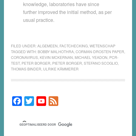
knowledge, laboratories have since
further improved the initial method, as per
usual practice.
FILED UNDER:
ALGEMEEN
,
FACTCHECKING
,
WETENSCHAP
TAGGED WITH:
BOBBY MALHOTHRA
,
CORMAN-DROSTEN PAPER
,
CORONAVIRUS
,
KEVIN MCKERNAN
,
MICHAEL YEADON
,
PCR-
TEST
,
PETER BORGER
,
PIETER BORGER
,
STEFANO SCOGLIO
,
THOMAS BINDER
,
ULRIKE KÄMMERER
F
T
Y
F
Primary
Sidebar
a
wi
o
e
c
tt
u
e
e
er
T
d