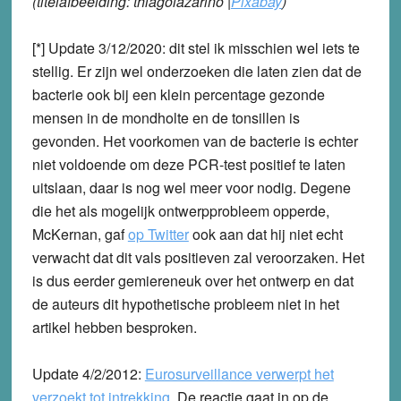
(titelafbeelding: thiagolazarino |
Pixabay
)
[*] Update 3/12/2020: dit stel ik misschien wel iets te
stellig. Er zijn wel onderzoeken die laten zien dat de
bacterie ook bij een klein percentage gezonde
mensen in de mondholte en de tonsillen is
gevonden. Het voorkomen van de bacterie is echter
niet voldoende om deze PCR-test positief te laten
uitslaan, daar is nog wel meer voor nodig. Degene
die het als mogelijk ontwerpprobleem opperde,
McKernan, gaf
op Twitter
ook aan dat hij niet echt
verwacht dat dit vals positieven zal veroorzaken. Het
is dus eerder gemiereneuk over het ontwerp en dat
de auteurs dit hypothetische probleem niet in het
artikel hebben besproken.
Update 4/2/2012:
Eurosurveillance verwerpt het
verzoekt tot intrekking
. De reactie gaat in op de