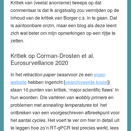
Kritiek van (veelal anonieme) tweeps op dat
commentaar is dat ik angstvalig zou vermijden op de
inhoud van de kritiek van Borger c.s. in te gaan. Dat
is aantoonbare onzin, maar een blog als deze leent
zich wat beter om mijn opmerkingen op een rijtje te
zetten.
Kritiek op Corman-Drosten et al.
Eurosurveillance 2020
In het
retraction paper
(waarvoor ze een
eigen
website
hebben ingericht [
gearchiveerde kopie
])
staan 10 punten van kritiek, ‘major scientific flaws’ in
hun woorden. Die variëren van
wobbly primers
en
problemen met
annealing temperatures
tot het
ontbreken van een voorgeschreven afbreekpunt voor
het aantal
cycles
. Het voert te ver om hier in detail uit
te leggen hoe zo’n RT-qPCR test precies werkt, lees