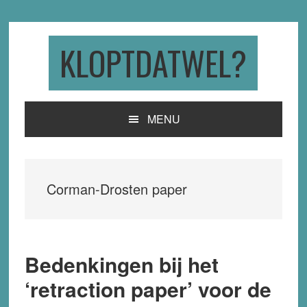
Skip
Skip
Skip
to
to
to
primary
main
primary
KLOPTDATWEL?
navigation
content
sidebar
MENU
Corman-Drosten paper
Bedenkingen bij het
‘retraction paper’ voor de