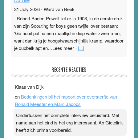
31 July 2026
-
Ward van Beek
. Robert Baden-Powell liet er in 1908, in de eerste druk
van zijn Scouting for boys geen twijfel over bestaan:
‘Ga nooit pal na een maaltijd in diep water zwemmen,
want dan krijg je hoogstwaarschijnlijk kramp, waardoor
je dubbelklapt en…Lees meer ›
[...]
Pleisterplakkers in de topspsort
RECENTE REACTIES
31 July 2026
-
Ward van Beek
. Na mondtape is nu de neuspleister in trek bij
Klaas van Dijk
topsporters. Ze hopen ermee hun hartslag te verlagen
on
Bedenkingen bij het rapport over oversterfte van
terwijl ze meer zuurstof opnemen. Daarop heeft zo’n
Ronald Meester en Marc Jacobs
pleister geen effect. Maar het gevoel ‘makkelijker te
ademen’ kan goud waard zijn. Door…Lees meer
Ondertussen het complete interview beluisterd. Met
Pleisterplakkers in de topspsort ›
[...]
name aan het eind is het erg interessant. Ab Gietelink
heeft zich prima voorbereid.