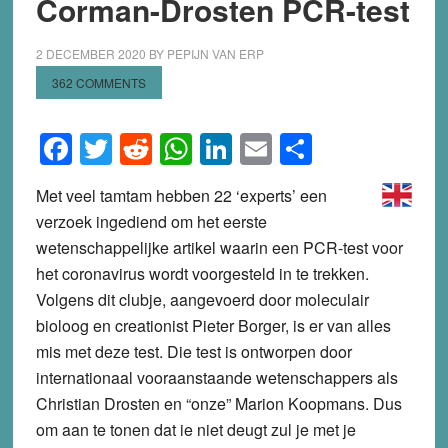
Corman-Drosten PCR-test
2 DECEMBER 2020
BY
PEPIJN VAN ERP
362 COMMENTS
Facebook
Twitter
Reddit
WhatsApp
LinkedIn
Email
Share
Met veel tamtam hebben 22 ‘experts’ een
verzoek ingediend om het eerste
wetenschappelijke artikel waarin een PCR-test voor
het coronavirus wordt voorgesteld in te trekken.
Volgens dit clubje, aangevoerd door moleculair
bioloog en creationist Pieter Borger, is er van alles
mis met deze test. Die test is ontworpen door
internationaal vooraanstaande wetenschappers als
Christian Drosten en “onze” Marion Koopmans. Dus
om aan te tonen dat ie niet deugt zul je met je