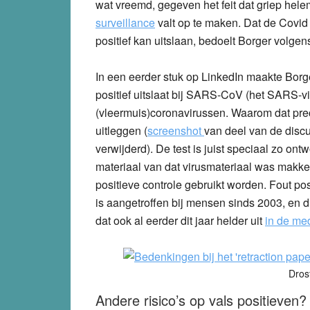
wat vreemd, gegeven het feit dat griep hele
surveillance
valt op te maken. Dat de Covid t
positief kan uitslaan, bedoelt Borger volgen
In een eerder stuk op LinkedIn maakte Borg
positief uitslaat bij SARS-CoV (het SARS-v
(vleermuis)coronavirussen. Waarom dat preci
uitleggen (
screenshot
van deel van de discu
verwijderd). De test is juist speciaal zo ont
materiaal van dat virusmateriaal was makkeli
positieve controle gebruikt worden. Fout pos
is aangetroffen bij mensen sinds 2003, en d
dat ook al eerder dit jaar helder uit
in de me
Dros
Andere risico’s op vals positieven?