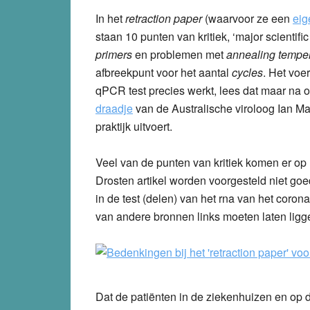
In het
retraction paper
(waarvoor ze een
eig
staan 10 punten van kritiek, ‘major scientif
primers
en problemen met
annealing tempe
afbreekpunt voor het aantal
cycles
. Het voer
qPCR test precies werkt, lees dat maar na 
draadje
van de Australische viroloog Ian Mac
praktijk uitvoert.
Veel van de punten van kritiek komen er op
Drosten artikel worden voorgesteld niet goe
in de test (delen) van het rna van het cor
van andere bronnen links moeten laten liggen
Dat de patiënten in de ziekenhuizen en op d