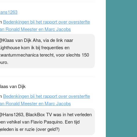
ans1263
n
Bedenkingen bij het rapport over oversterfte
an Ronald Meester en Marc Jacobs
@Klaas van Dijk Aha, via de link naar
Lighthouse kom ik bij frequenties en
kwantummechanica terecht, voor slechts 150
euro.
laas van Dijk
n
Bedenkingen bij het rapport over oversterfte
an Ronald Meester en Marc Jacobs
@Hans1263, BlackBox TV was in het verleden
een vehikel van Flavio Pasquino. Een tijd
geleden is er ruzie (over geld?)