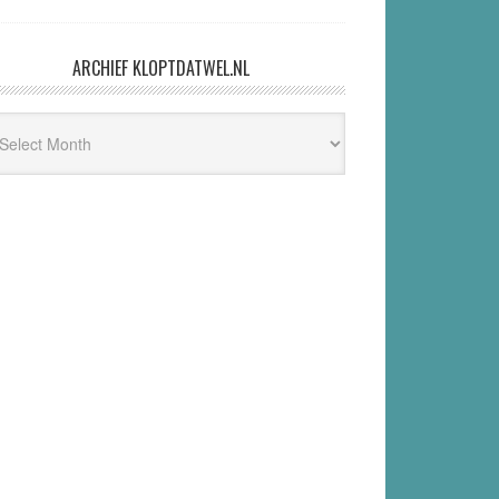
ARCHIEF KLOPTDATWEL.NL
hief
ptdatwel.nl