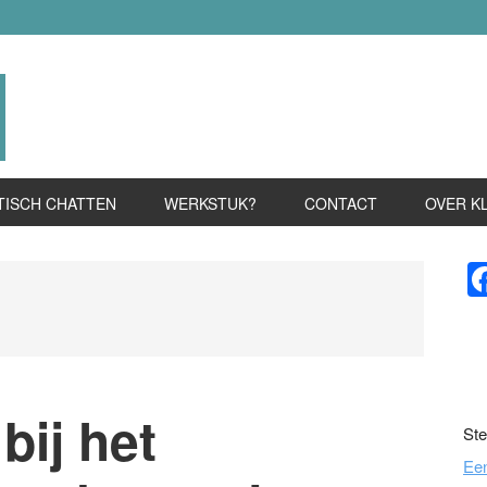
TISCH CHATTEN
WERKSTUK?
CONTACT
OVER K
P
S
bij het
Ste
Ee