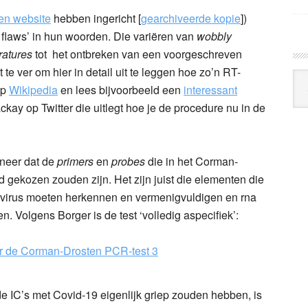
en website
hebben ingericht [
gearchiveerde kopie
])
ic flaws’ in hun woorden. Die variëren van
wobbly
ratures
tot het ontbreken van een voorgeschreven
t te ver om hier in detail uit te leggen hoe zo’n RT-
Arc
op
Wikipedia
en lees bijvoorbeeld een
interessant
Klo
kay op Twitter die uitlegt hoe je de procedure nu in de
 neer dat de
primers
en
probes
die in het Corman-
d gekozen zouden zijn. Het zijn juist die elementen die
onavirus moeten herkennen en vermenigvuldigen en rna
. Volgens Borger is de test ‘volledig aspecifiek’:
e IC’s met Covid-19 eigenlijk griep zouden hebben, is