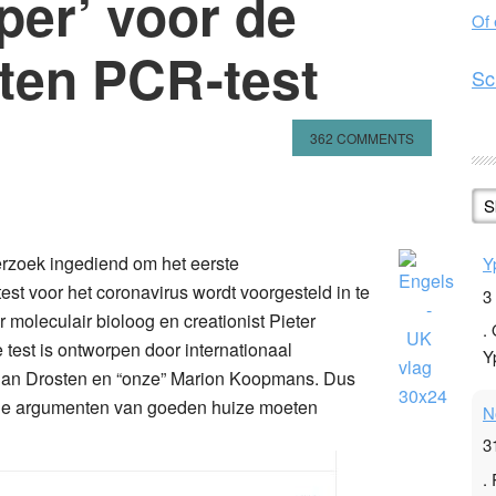
aper’ voor de
Of
ten PCR-test
Sc
362 COMMENTS
n
l
hare
S
erzoek ingediend om het eerste
Y
st voor het coronavirus wordt voorgesteld in te
3
 moleculair bioloog en creationist Pieter
.
e test is ontworpen door internationaal
Y
ian Drosten en “onze” Marion Koopmans. Dus
et je argumenten van goeden huize moeten
N
3
.