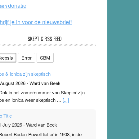
o
e
donatie
 een
k
hrijf je in voor de nieuwsbrief!
SKEPTIC RSS FEED
kepsis
Error
SBM
pe & Ionica zijn skeptisch
 August 2026
-
Ward van Beek
 Ook in het zomernummer van Skepter zijn
pe en Ionica weer skeptisch …
[...]
o Title
1 July 2026
-
Ward van Beek
 Robert Baden-Powell liet er in 1908, in de