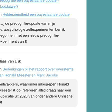
recognitie een bayesiaanse update -
loptdatwel?
n
Helderziendheid een bayesiaanse update
[…] de precognitie-update van mijn
parapsychologie zelfexperimenten ben ik
begonnen met een nieuw precognitie-
experiment van &
laas van Dijk
n
Bedenkingen bij het rapport over oversterfte
an Ronald Meester en Marc Jacobs
Antivaxxers, waaronder inbegrepen Ronald
Meester & co, refereren altijd graag naar een
publicatie uit 2023 van onder andere Christine
St