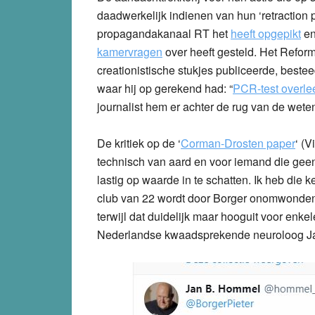
daadwerkelijk indienen van hun ‘retraction 
propagandakanaal RT het
heeft opgepikt
en
kamervragen
over heeft gesteld. Het Refor
creationistische stukjes publiceerde, best
waar hij op gerekend had: “
PCR-test overleef
journalist hem er achter de rug van de we
De kritiek op de ‘
Corman-Drosten paper
‘ (V
technisch van aard en voor iemand die geen
lastig op waarde in te schatten. Ik heb die 
club van 22 wordt door Borger onomwonden w
terwijl dat duidelijk maar hooguit voor enk
Nederlandse kwaadsprekende neuroloog Jan Bo