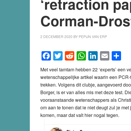
‘retraction p
Corman-Dros
2 DECEMBER 2020
BY
PEPIJN VAN ERP
Facebook
Twitter
Reddit
WhatsApp
LinkedI
Emai
S
Met veel tamtam hebben 22 ‘experts’ een v
wetenschappelijke artikel waarin een PCR-te
trekken. Volgens dit clubje, aangevoerd door
Borger, is er van alles mis met deze test. Di
vooraanstaande wetenschappers als Christ
om aan te tonen dat ie niet deugt zul je m
komen, maar dat valt hier nogal tegen.