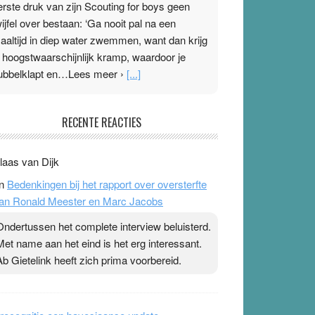
erste druk van zijn Scouting for boys geen
wijfel over bestaan: ‘Ga nooit pal na een
aaltijd in diep water zwemmen, want dan krijg
e hoogstwaarschijnlijk kramp, waardoor je
ubbelklapt en…Lees meer ›
[...]
leisterplakkers in de topspsort
RECENTE REACTIES
1 July 2026
-
Ward van Beek
 Na mondtape is nu de neuspleister in trek bij
laas van Dijk
opsporters. Ze hopen ermee hun hartslag te
n
Bedenkingen bij het rapport over oversterfte
erlagen terwijl ze meer zuurstof opnemen.
an Ronald Meester en Marc Jacobs
aarop heeft zo’n pleister geen effect. Maar het
evoel ‘makkelijker te ademen’ kan goud waard
Ondertussen het complete interview beluisterd.
ijn. Door…Lees meer Pleisterplakkers in de
Met name aan het eind is het erg interessant.
opspsort ›
[...]
Ab Gietelink heeft zich prima voorbereid.