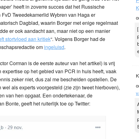
P
paper’ heeft in zoverre succes dat het Russische
K
 FvD Tweedekamerlid Wybren van Haga er
o
matorisch Dagblad, waarin Borger met enige regelmaat
eedde er ook aandacht aan, maar niet op een manier
t stortvloed aan kritiek
“. Volgens Borger had de
tenschapsredactie om
ingeluisd
.
ictor Corman is de eerste auteur van het artikel) is vrij
 expertise op het gebied van PCR in huis heeft, vaak
K
kennis zeker niet, dus zal me bescheiden opstellen. De
o
el als experts voorgesteld (zie zijn tweet hierboven),
v
elen van hen opgaat. Een ondertekenaar, de
nte, geeft het ruiterlijk toe op Twitter: