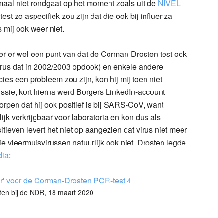
maal niet rondgaat op het moment zoals uit de
NIVEL
est zo aspecifiek zou zijn dat die ook bij influenza
s mij ook weer niet.
er er wel een punt van dat de Corman-Drosten test ook
irus dat in 2002/2003 opdook) en enkele andere
es een probleem zou zijn, kon hij mij toen niet
ssie, kort hierna werd Borgers LinkedIn-account
worpen dat hij ook positief is bij SARS-CoV, want
jk verkrijgbaar voor laboratoria en kon dus als
itieven levert het niet op aangezien dat virus niet meer
ie vleermuisvirussen natuurlijk ook niet. Drosten legde
dia
:
ten bij de NDR, 18 maart 2020