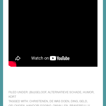
FILED UNDER:
(BIJ)GELOOF
,
ALTERNATIEVE SCHADE
,
HUMOR
,
KORT
TAGGED WITH:
CHRISTENEN
,
DE WAS DOEN
,
DING
,
GELD
,
GELOVIGEN
,
HANDOPLEGGING
,
OMVALLEN
,
PRAYERFULLY
,