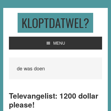
Skip
Skip
Skip
to
to
to
primary
main
primary
KLOPTDATWEL?
navigation
content
sidebar
MENU
de was doen
Televangelist: 1200 dollar
please!