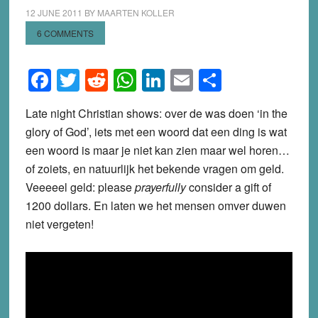
12 JUNE 2011
BY
MAARTEN KOLLER
6 COMMENTS
Facebook
Twitter
Reddit
WhatsApp
LinkedIn
Email
Share
Late night Christian shows: over de was doen ‘in the
glory of God’, iets met een woord dat een ding is wat
een woord is maar je niet kan zien maar wel horen…
of zoiets, en natuurlijk het bekende vragen om geld.
Veeeeel geld: please
prayerfully
consider a gift of
1200 dollars. En laten we het mensen omver duwen
niet vergeten!