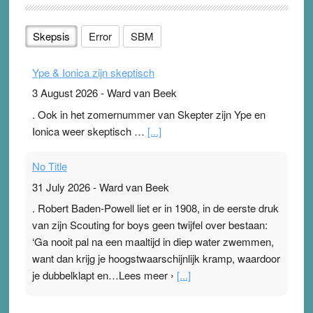
Skepsis
Error
SBM
Ype & Ionica zijn skeptisch
3 August 2026
-
Ward van Beek
. Ook in het zomernummer van Skepter zijn Ype en
Ionica weer skeptisch …
[...]
No Title
31 July 2026
-
Ward van Beek
. Robert Baden-Powell liet er in 1908, in de eerste druk
van zijn Scouting for boys geen twijfel over bestaan:
‘Ga nooit pal na een maaltijd in diep water zwemmen,
want dan krijg je hoogstwaarschijnlijk kramp, waardoor
je dubbelklapt en…Lees meer ›
[...]
Pleisterplakkers in de topspsort