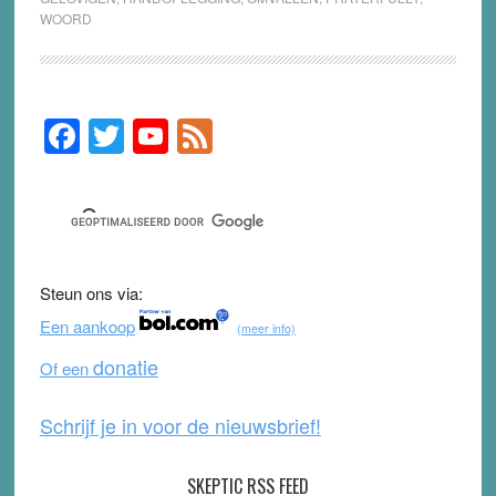
WOORD
F
T
Y
F
Primary
Sidebar
a
wi
o
e
c
tt
u
e
e
er
T
d
b
u
Steun ons via:
o
b
Een aankoop
(meer info)
o
e
donatie
Of een
k
Schrijf je in voor de nieuwsbrief!
SKEPTIC RSS FEED