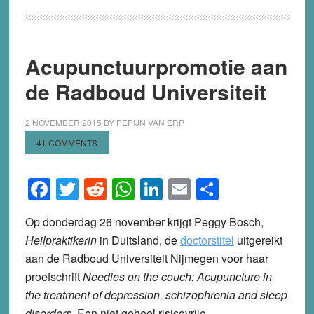
Acupunctuurpromotie aan
de Radboud Universiteit
2 NOVEMBER 2015
BY
PEPIJN VAN ERP
41 COMMENTS
Facebook
Twitter
Reddit
WhatsApp
LinkedIn
Email
Share
Op donderdag 26 november krijgt Peggy Bosch,
Heilpraktikerin
in Duitsland, de
doctorstitel
uitgereikt
aan de Radboud Universiteit Nijmegen voor haar
proefschrift
Needles on the couch: Acupuncture in
the treatment of depression, schizophrenia and sleep
disorders
. Een niet geheel risicovrije