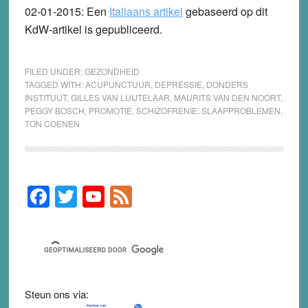
02-01-2015:
Een
Italiaans artikel
gebaseerd op dit
KdW-artikel is gepubliceerd.
FILED UNDER:
GEZONDHEID
TAGGED WITH:
ACUPUNCTUUR
,
DEPRESSIE
,
DONDERS
INSTITUUT
,
GILLES VAN LUIJTELAAR
,
MAURITS VAN DEN NOORT
,
PEGGY BOSCH
,
PROMOTIE
,
SCHIZOFRENIE
,
SLAAPPROBLEMEN
,
TON COENEN
F
T
Y
F
Primary
Sidebar
a
wi
o
e
c
tt
u
e
e
er
T
d
b
u
Steun ons via:
o
b