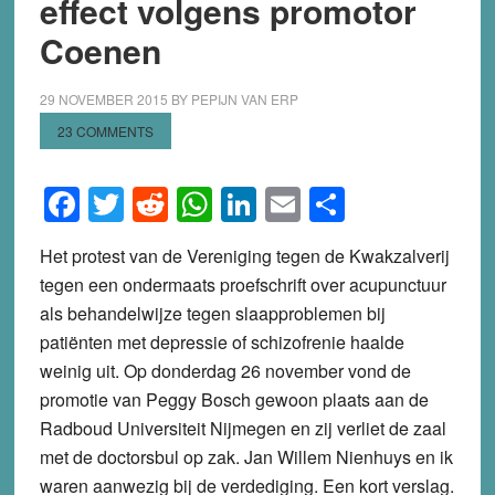
effect volgens promotor
Coenen
29 NOVEMBER 2015
BY
PEPIJN VAN ERP
23 COMMENTS
Facebook
Twitter
Reddit
WhatsApp
LinkedIn
Email
Share
Het protest van de Vereniging tegen de Kwakzalverij
tegen een ondermaats proefschrift over acupunctuur
als behandelwijze tegen slaapproblemen bij
patiënten met depressie of schizofrenie haalde
weinig uit. Op donderdag 26 november vond de
promotie van Peggy Bosch gewoon plaats aan de
Radboud Universiteit Nijmegen en zij verliet de zaal
met de doctorsbul op zak. Jan Willem Nienhuys en ik
waren aanwezig bij de verdediging. Een kort verslag.