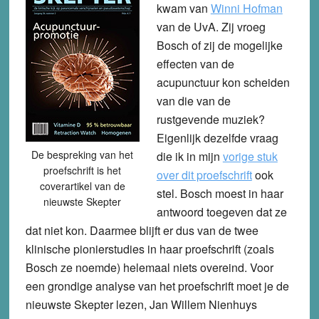
kwam van
Winni Hofman
van de UvA. Zij vroeg
Bosch of zij de mogelijke
effecten van de
acupunctuur kon scheiden
van die van de
rustgevende muziek?
Eigenlijk dezelfde vraag
De bespreking van het
die ik in mijn
vorige stuk
proefschrift is het
over dit proefschrift
ook
coverartikel van de
stel. Bosch moest in haar
nieuwste Skepter
antwoord toegeven dat ze
dat niet kon. Daarmee blijft er dus van de twee
klinische pionierstudies in haar proefschrift (zoals
Bosch ze noemde) helemaal niets overeind. Voor
een grondige analyse van het proefschrift moet je de
nieuwste Skepter lezen, Jan Willem Nienhuys