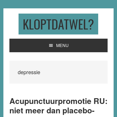
Skip
Skip
Skip
to
to
to
primary
main
primary
KLOPTDATWEL?
navigation
content
sidebar
MENU
depressie
Acupunctuurpromotie RU:
niet meer dan placebo-