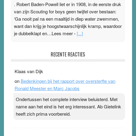
. Robert Baden-Powell liet er in 1908, in de eerste druk
van zijn Scouting for boys geen twijfel over bestaan:
‘Ga nooit pal na een maaltijd in diep water zwemmen,
want dan krijg je hoogstwaarschijnlijk kramp, waardoor
je dubbelklapt en…Lees meer ›
[...]
Pleisterplakkers in de topspsort
RECENTE REACTIES
31 July 2026
-
Ward van Beek
. Na mondtape is nu de neuspleister in trek bij
Klaas van Dijk
topsporters. Ze hopen ermee hun hartslag te verlagen
on
Bedenkingen bij het rapport over oversterfte van
terwijl ze meer zuurstof opnemen. Daarop heeft zo’n
Ronald Meester en Marc Jacobs
pleister geen effect. Maar het gevoel ‘makkelijker te
ademen’ kan goud waard zijn. Door…Lees meer
Ondertussen het complete interview beluisterd. Met
Pleisterplakkers in de topspsort ›
[...]
name aan het eind is het erg interessant. Ab Gietelink
heeft zich prima voorbereid.