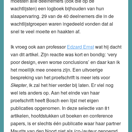
moesten alle deelnemers (ook die op de
wachtlijsten) een logboek bijhouden van hun
slaapervaring. 29 van de 40 deelnemers die in de
wachtlijstgroepen waren ingedeeld vonden dat al
snel te veel moeite en haakten af.
Ik vroeg ook aan professor
Edzard Ernst
wat hij dacht
van dit artikel. Zijn reactie was kort en bondig: ‘very
poor design, even worse conclusions’ en daar kan ik
het moeilijk mee oneens zijn. Een uitvoerige
bespreking van het proefschrift is meer iets voor
Skepter
, ik zal het hier verder bij laten. Er viel nog
wel iets anders op. Aan het einde van haar
proefschrift heeft Bosch een lijst met eigen
publicaties opgenomen. In deze selectie van 81
artikelen, hoofdstukken uit boeken en conference
papers, is er slechts één publicatie waar haar partner
Maurits van den Noort niet als (co-)auteur genoemd