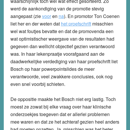
waarschijnlijk toch wel wat effect gesorteerd. Zo
werd de aankondiging van de promotie stevig
aangepast (zie
voor
en
na
). En promotor Ton Coenen
liet her en der weten dat
het proefschrift
misschien
wel wat foutjes bevatte en dat de promovenda een
wat optimistischer weergave van de resultaten had
gegeven dan wellicht objectief gezien verantwoord
was. In haar lekenpraatje voorafgaand aan de
daadwerkelijke verdediging van haar proefschrift liet
Bosch op haar powerpointslides de meer
verantwoorde, veel zwakkere conclusies, ook nog
even snel voorbij schieten.
De oppositie maakte het Bosch niet erg lastig. Toch
moest ze zowat bij elke vraag over haar klinische
onderzoekjes toegeven dat er allerlei problemen
mee waren en dat ze het achteraf gezien heel anders
had moeten opzetten. Ja, misschien was het beter