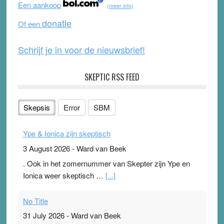
Een aankoop
(meer info)
o
e
donatie
Of een
k
Schrijf je in voor de nieuwsbrief!
SKEPTIC RSS FEED
Skepsis
Error
SBM
Ype & Ionica zijn skeptisch
3 August 2026
-
Ward van Beek
. Ook in het zomernummer van Skepter zijn Ype en
Ionica weer skeptisch …
[...]
No Title
31 July 2026
-
Ward van Beek