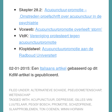
Skepter 28.2:
Acupunctuur-promotie –
Omstreden proefschrift over acupunctuur in de
psychiatrie
Voxweb:
Acupunctuurpromotie overleeft ‘storm’
VtdK:
Vereniging protesteert tegen
acupunctuurpromotie
Kloptdatwel:
Acupunctuurpromotie aan de
Radboud Universiteit
02-01-2015:
Een
Italiaans artikel
gebaseerd op dit
KdW-artikel is gepubliceerd.
FILED UNDER:
ALTERNATIEVE SCHADE
,
PSEUDOWETENSCHAP
,
WETENSCHAP
TAGGED WITH:
ACUPUNCTUUR
,
DEPRESSIE
,
GILLES VAN
LUIJTELAAR
,
PEGGY BOSCH
,
PROMOTIE
,
SCHIZOFRENIE
,
SLAAPPROBLEMEN
,
TON COENEN
,
WINNI HOFMAN