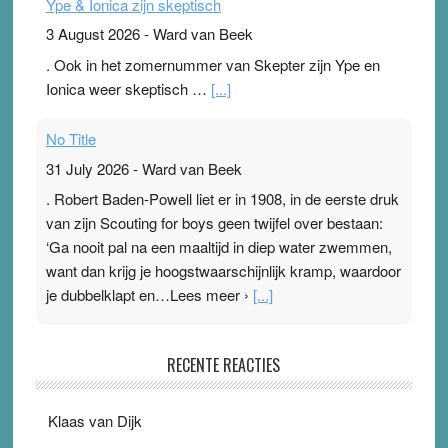
Ype & Ionica zijn skeptisch
3 August 2026
-
Ward van Beek
. Ook in het zomernummer van Skepter zijn Ype en
Ionica weer skeptisch …
[...]
No Title
31 July 2026
-
Ward van Beek
. Robert Baden-Powell liet er in 1908, in de eerste druk
van zijn Scouting for boys geen twijfel over bestaan:
‘Ga nooit pal na een maaltijd in diep water zwemmen,
want dan krijg je hoogstwaarschijnlijk kramp, waardoor
je dubbelklapt en…Lees meer ›
[...]
Pleisterplakkers in de topspsort
RECENTE REACTIES
31 July 2026
-
Ward van Beek
. Na mondtape is nu de neuspleister in trek bij
Klaas van Dijk
topsporters. Ze hopen ermee hun hartslag te verlagen