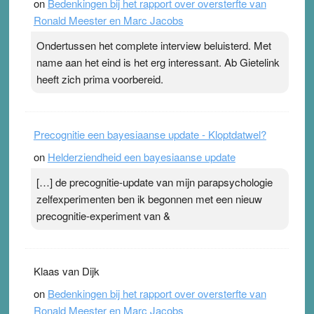
on
Bedenkingen bij het rapport over oversterfte van
terwijl ze meer zuurstof opnemen. Daarop heeft zo’n
Ronald Meester en Marc Jacobs
pleister geen effect. Maar het gevoel ‘makkelijker te
ademen’ kan goud waard zijn. Door…Lees meer
Ondertussen het complete interview beluisterd. Met
Pleisterplakkers in de topspsort ›
[...]
name aan het eind is het erg interessant. Ab Gietelink
heeft zich prima voorbereid.
Precognitie een bayesiaanse update - Kloptdatwel?
on
Helderziendheid een bayesiaanse update
[…] de precognitie-update van mijn parapsychologie
zelfexperimenten ben ik begonnen met een nieuw
precognitie-experiment van &
Klaas van Dijk
on
Bedenkingen bij het rapport over oversterfte van
Ronald Meester en Marc Jacobs