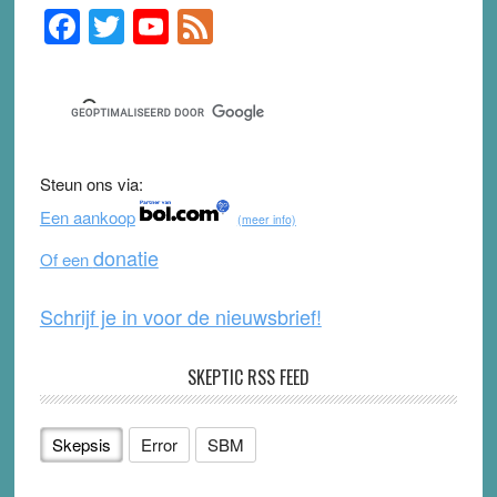
F
T
Y
F
Primary
Sidebar
a
wi
o
e
c
tt
u
e
e
er
T
d
b
u
Steun ons via:
o
b
Een aankoop
(meer info)
o
e
donatie
Of een
k
Schrijf je in voor de nieuwsbrief!
SKEPTIC RSS FEED
Skepsis
Error
SBM