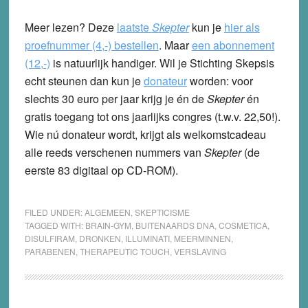
Meer lezen? Deze
laatste
Skepter
kun je
hier als
proefnummer (4,-) bestellen
.
Maar
een abonnement
(12,-)
is natuurlijk handiger. Wil je Stichting Skepsis
echt steunen dan kun je
donateur
worden: voor
slechts 30 euro per jaar krijg je én de
Skepter
én
gratis toegang tot ons jaarlijks congres (t.w.v. 22,50!).
Wie nú donateur wordt, krijgt als welkomstcadeau
alle reeds verschenen nummers van
Skepter
(de
eerste 83 digitaal op CD-ROM).
FILED UNDER:
ALGEMEEN
,
SKEPTICISME
TAGGED WITH:
BRAIN-GYM
,
BUITENAARDS DNA
,
COSMETICA
,
DISULFIRAM
,
DRONKEN
,
ILLUMINATI
,
MEERMINNEN
,
PARABENEN
,
THERAPEUTIC TOUCH
,
VERSLAVING