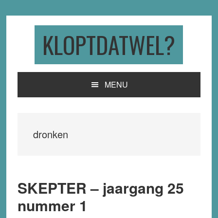
Skip
Skip
Skip
to
to
to
primary
main
primary
KLOPTDATWEL?
navigation
content
sidebar
MENU
dronken
SKEPTER – jaargang 25
nummer 1