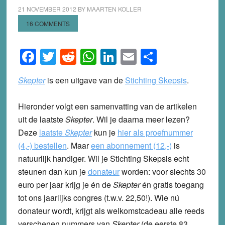
21 NOVEMBER 2012
BY
MAARTEN KOLLER
16 COMMENTS
Facebook
Twitter
Reddit
WhatsApp
LinkedIn
Email
Share
Skepter
is een uitgave van de
Stichting Skepsis
.
Hieronder volgt een samenvatting van de artikelen
uit de laatste
Skepter
. Wil je daarna meer lezen?
Deze
laatste
Skepter
kun je
hier als proefnummer
(4,-) bestellen
.
Maar
een abonnement (12,-)
is
natuurlijk handiger. Wil je Stichting Skepsis echt
steunen dan kun je
donateur
worden: voor slechts 30
euro per jaar krijg je én de
Skepter
én gratis toegang
tot ons jaarlijks congres (t.w.v. 22,50!). Wie nú
donateur wordt, krijgt als welkomstcadeau alle reeds
verschenen nummers van
Skepter
(de eerste 83