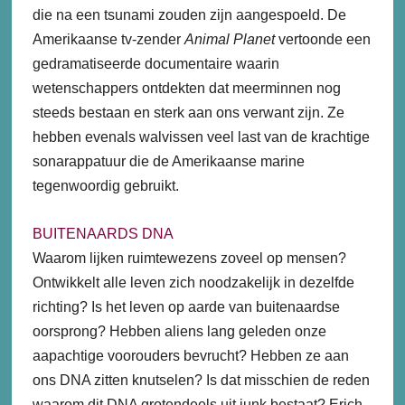
die na een tsunami zouden zijn aangespoeld. De
Amerikaanse tv-zender
Animal Planet
vertoonde een
gedramatiseerde documentaire waarin
wetenschappers ontdekten dat meerminnen nog
steeds bestaan en sterk aan ons verwant zijn. Ze
hebben evenals walvissen veel last van de krachtige
sonarappatuur die de Amerikaanse marine
tegenwoordig gebruikt.
BUITENAARDS DNA
Waarom lijken ruimtewezens zoveel op mensen?
Ontwikkelt alle leven zich noodzakelijk in dezelfde
richting? Is het leven op aarde van buitenaardse
oorsprong? Hebben aliens lang geleden onze
aapachtige voorouders bevrucht? Hebben ze aan
ons DNA zitten knutselen? Is dat misschien de reden
waarom dit DNA grotendeels uit junk bestaat? Erich