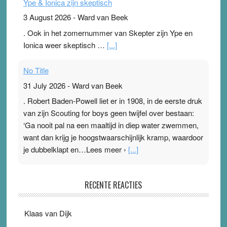
Ype & Ionica zijn skeptisch
3 August 2026
-
Ward van Beek
. Ook in het zomernummer van Skepter zijn Ype en
Ionica weer skeptisch …
[...]
No Title
31 July 2026
-
Ward van Beek
. Robert Baden-Powell liet er in 1908, in de eerste druk
van zijn Scouting for boys geen twijfel over bestaan:
‘Ga nooit pal na een maaltijd in diep water zwemmen,
want dan krijg je hoogstwaarschijnlijk kramp, waardoor
je dubbelklapt en…Lees meer ›
[...]
Pleisterplakkers in de topspsort
RECENTE REACTIES
31 July 2026
-
Ward van Beek
. Na mondtape is nu de neuspleister in trek bij
Klaas van Dijk
topsporters. Ze hopen ermee hun hartslag te verlagen