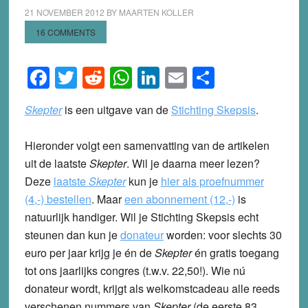
21 NOVEMBER 2012
BY
MAARTEN KOLLER
16 COMMENTS
Facebook
Twitter
Reddit
WhatsApp
LinkedIn
Email
Share
Skepter
is een uitgave van de
Stichting Skepsis
.
Hieronder volgt een samenvatting van de artikelen
uit de laatste
Skepter
. Wil je daarna meer lezen?
Deze
laatste
Skepter
kun je
hier als proefnummer
(4,-) bestellen
.
Maar
een abonnement (12,-)
is
natuurlijk handiger. Wil je Stichting Skepsis echt
steunen dan kun je
donateur
worden: voor slechts 30
euro per jaar krijg je én de
Skepter
én gratis toegang
tot ons jaarlijks congres (t.w.v. 22,50!). Wie nú
donateur wordt, krijgt als welkomstcadeau alle reeds
verschenen nummers van
Skepter
(de eerste 83