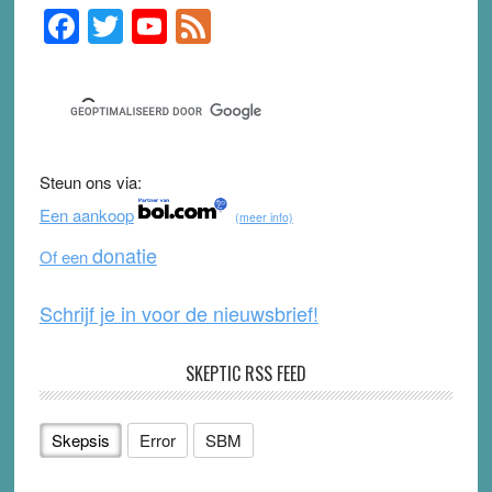
F
T
Y
F
Primary
Sidebar
a
wi
o
e
c
tt
u
e
e
er
T
d
b
u
Steun ons via:
o
b
Een aankoop
(meer info)
o
e
donatie
Of een
k
Schrijf je in voor de nieuwsbrief!
SKEPTIC RSS FEED
Skepsis
Error
SBM