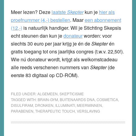
Meer lezen? Deze
laatste
Skepter
kun je
hier als
proefnummer (4,-) bestellen
.
Maar
een abonnement
(12,-)
is natuurlijk handiger. Wil je Stichting Skepsis
echt steunen dan kun je
donateur
worden: voor
slechts 30 euro per jaar krijg je én de
Skepter
én
gratis toegang tot ons jaarlijks congres (t.w.v. 22,50!).
Wie nú donateur wordt, krijgt als welkomstcadeau
alle reeds verschenen nummers van
Skepter
(de
eerste 83 digitaal op CD-ROM).
FILED UNDER:
ALGEMEEN
,
SKEPTICISME
TAGGED WITH:
BRAIN-GYM
,
BUITENAARDS DNA
,
COSMETICA
,
DISULFIRAM
,
DRONKEN
,
ILLUMINATI
,
MEERMINNEN
,
PARABENEN
,
THERAPEUTIC TOUCH
,
VERSLAVING