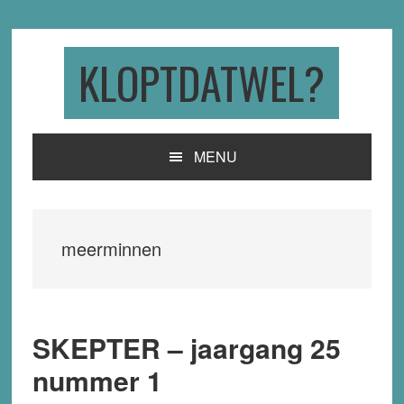
Skip
Skip
Skip
to
to
to
primary
main
primary
KLOPTDATWEL?
navigation
content
sidebar
MENU
meerminnen
SKEPTER – jaargang 25
nummer 1