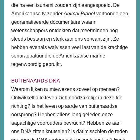
die na een tsunami zouden zijn aangespoeld. De
Amerikaanse tv-zender
Animal Planet
vertoonde een
gedramatiseerde documentaire waarin
wetenschappers ontdekten dat meerminnen nog
steeds bestaan en sterk aan ons verwant zijn. Ze
hebben evenals walvissen veel last van de krachtige
sonarappatuur die de Amerikaanse marine
tegenwoordig gebruikt.
BUITENAARDS DNA
Waarom lijken ruimtewezens zoveel op mensen?
Ontwikkelt alle leven zich noodzakelijk in dezelfde
richting? Is het leven op aarde van buitenaardse
oorsprong? Hebben aliens lang geleden onze
aapachtige voorouders bevrucht? Hebben ze aan
ons DNA zitten knutselen? Is dat misschien de reden
waarom dit DNA grotendeels uit junk bestaat? Erich