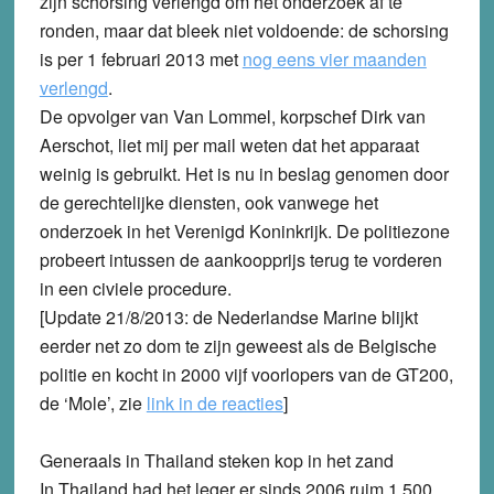
zijn schorsing verlengd om het onderzoek af te
ronden, maar dat bleek niet voldoende: de schorsing
is per 1 februari 2013 met
nog eens vier maanden
verlengd
.
De opvolger van Van Lommel, korpschef Dirk van
Aerschot, liet mij per mail weten dat het apparaat
weinig is gebruikt. Het is nu in beslag genomen door
de gerechtelijke diensten, ook vanwege het
onderzoek in het Verenigd Koninkrijk. De politiezone
probeert intussen de aankoopprijs terug te vorderen
in een civiele procedure.
[Update 21/8/2013: de Nederlandse Marine blijkt
eerder net zo dom te zijn geweest als de Belgische
politie en kocht in 2000 vijf voorlopers van de GT200,
de ‘Mole’, zie
link in de reacties
]
Generaals in Thailand steken kop in het zand
In Thailand had het leger er sinds 2006 ruim 1.500