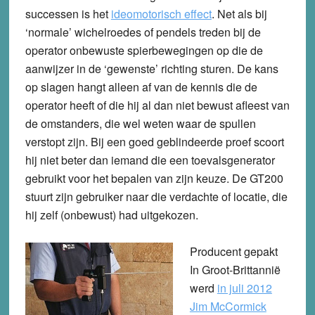
successen is het
ideomotorisch effect
. Net als bij
‘normale’ wichelroedes of pendels treden bij de
operator onbewuste spierbewegingen op die de
aanwijzer in de ‘gewenste’ richting sturen. De kans
op slagen hangt alleen af van de kennis die de
operator heeft of die hij al dan niet bewust afleest van
de omstanders, die wel weten waar de spullen
verstopt zijn. Bij een goed geblindeerde proef scoort
hij niet beter dan iemand die een toevalsgenerator
gebruikt voor het bepalen van zijn keuze. De GT200
stuurt zijn gebruiker naar die verdachte of locatie, die
hij zelf (onbewust) had uitgekozen.
Producent gepakt
In Groot-Brittannië
werd
in juli 2012
Jim McCormick