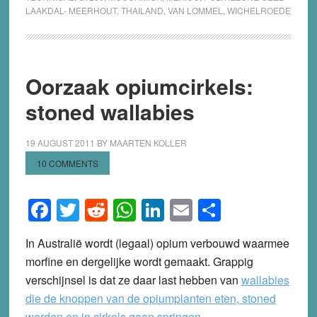
LAAKDAL- MEERHOUT
,
THAILAND
,
VAN LOMMEL
,
WICHELROEDE
Oorzaak opiumcirkels:
stoned wallabies
19 AUGUST 2011
BY
MAARTEN KOLLER
10 COMMENTS
Facebook
Twitter
Reddit
WhatsApp
LinkedIn
Email
Share
In Australië wordt (legaal) opium verbouwd waarmee
morfine en dergelijke wordt gemaakt. Grappig
verschijnsel is dat ze daar last hebben van
wallabies
die de knoppen van de opiumplanten eten, stoned
worden en in cirkels gaan springen
.