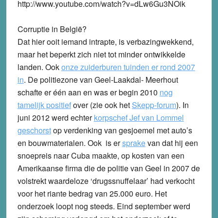
http://www.youtube.com/watch?v=dLw6Gu3NOik
Corruptie in België?
Dat hier ooit iemand intrapte, is verbazingwekkend,
maar het beperkt zich niet tot minder ontwikkelde
landen. Ook
onze zuiderburen tuinden er rond 2007
in
. De politiezone van Geel-Laakdal- Meerhout
schafte er één aan en was er begin 2010
nog
tamelijk positief
over (zie ook het
Skepp-forum
). In
juni 2012 werd echter
korpschef Jef van Lommel
geschorst
op verdenking van gesjoemel met auto’s
en bouwmaterialen. Ook is er
sprake
van dat hij een
snoepreis naar Cuba maakte, op kosten van een
Amerikaanse firma die de politie van Geel in 2007 de
volstrekt waardeloze ‘drugssnuffelaar’ had verkocht
voor het riante bedrag van 25.000 euro. Het
onderzoek loopt nog steeds. Eind september werd