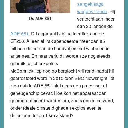
aangeklaagd
wegens fraude
. Hij
De ADE 651
verkocht aan meer
dan 20 landen de
ADE 651
. Dit apparaat is bijna identiek aan de
GT200. Alleen al Irak spendeerde meer dan 85
miljoen dollar aan de handvatjes met wiebelende
antennes. En naar verluidt, worden ze nog steeds
gebruikt bij checkpoints.
McCormick liep nog op borgtocht vrij rond, nadat hij
gearresteerd werd in 2010 toen BBC Newsnight liet
zien dat de ADE 651 niet eens een processor of
geheugenchip bevat. Hoe kon het apparaat dan
geprogrammeerd worden om, zoals geclaimd werd,
onder ideale omstandigheden explosieven te
detecteren tot op 1 km afstand?