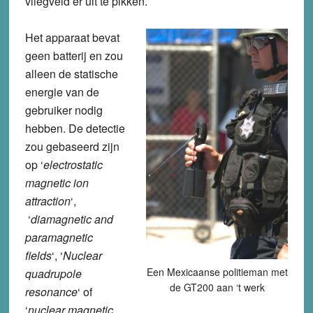
vliegveld er uit te pikken.
Het apparaat bevat
geen batterij en zou
alleen de statische
energie van de
gebruiker nodig
hebben. De detectie
zou gebaseerd zijn
op ‘
electrostatic
magnetic ion
attraction
‘,
‘
diamagnetic and
paramagnetic
fields
‘, ‘
Nuclear
Een Mexicaanse politieman met
quadrupole
de GT200 aan ‘t werk
resonance
‘ of
‘
nuclear magnetic