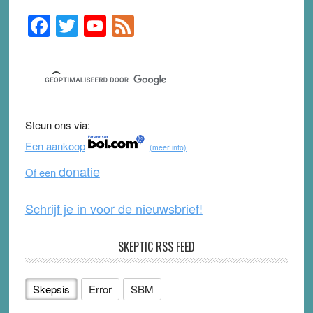
F
T
Y
F
Primary
Sidebar
a
wi
o
e
c
tt
u
e
e
er
T
d
b
u
Steun ons via:
o
b
Een aankoop
(meer info)
o
e
donatie
Of een
k
Schrijf je in voor de nieuwsbrief!
SKEPTIC RSS FEED
Skepsis
Error
SBM