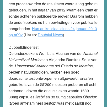
een proces werden de resultaten vooralsnog geheim
gehouden. In het najaar van 2012 kwam een krant er
echter achter en publiceerde erover. Daarom hebben
de onderzoekers nu hun bevindingen voor publicatie
aangeboden.
Hun artikel staat sinds 24 januari 2013
op arXiv
(Hat tip:
Doubtful News
).
Dubbelblinde test
De onderzoekers Wolf Luis Mochan van de
National
University of Mexico
en Alejandro Ramirez-Solis van
de
Universidad Autonoma del Estado de Morelos
,
beiden natuurkundigen, hebben een goed
doordachte test ontworpen en uitgevoerd. Ervaren
gebruikers van de GT200 moesten proberen uit acht
kartonnen dozen die ene te kiezen waarin 1630
30mg capsules
Itrabil
en 33 30mg capsules
Obeclox
(typen amfetamines) gestopt was met daarbij nog