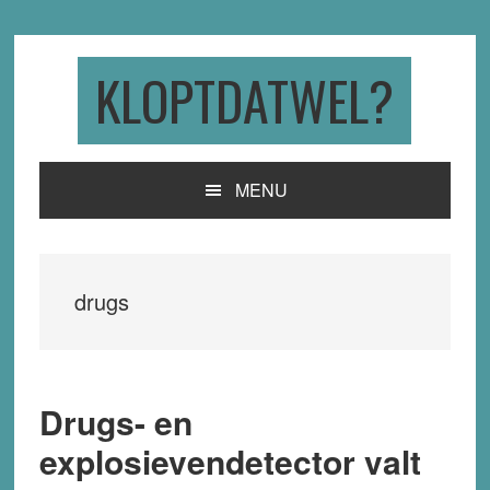
Skip
Skip
Skip
to
to
to
primary
main
primary
KLOPTDATWEL?
navigation
content
sidebar
MENU
drugs
Drugs- en
explosievendetector valt