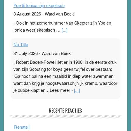
Ype & Ionica zijn skeptisch
3 August 2026
-
Ward van Beek
. Ook in het zomernummer van Skepter zijn Ype en
Ionica weer skeptisch …
[...]
No Title
31 July 2026
-
Ward van Beek
. Robert Baden-Powell liet er in 1908, in de eerste druk
van zijn Scouting for boys geen twijfel over bestaan:
‘Ga nooit pal na een maaltijd in diep water zwemmen,
want dan krijg je hoogstwaarschijnlijk kramp, waardoor
je dubbelklapt en…Lees meer ›
[...]
Pleisterplakkers in de topspsort
RECENTE REACTIES
31 July 2026
-
Ward van Beek
. Na mondtape is nu de neuspleister in trek bij
Renate1
topsporters. Ze hopen ermee hun hartslag te verlagen