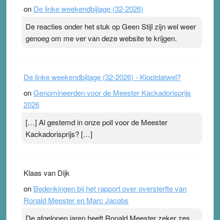
on
De linke weekendbijlage (32-2026)
terwijl ze meer zuurstof opnemen. Daarop heeft zo’n
pleister geen effect. Maar het gevoel ‘makkelijker te
De reacties onder het stuk op Geen Stijl zijn wel weer
ademen’ kan goud waard zijn. Door…Lees meer
genoeg om me ver van deze website te krijgen.
Pleisterplakkers in de topspsort ›
[...]
De linke weekendbijlage (32-2026) - Kloptdatwel?
on
Genomineerden voor de Meester Kackadorisprijs
2026
[…] Al gestemd in onze poll voor de Meester
Kackadorisprijs? […]
Klaas van Dijk
on
Bedenkingen bij het rapport over oversterfte van
Ronald Meester en Marc Jacobs
De afgelopen jaren heeft Ronald Meester zeker zes