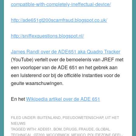
compatible-with-completely-
ineffectual-device/
http://ade651gt200scamfraud.blogspot.co.uk/
http://sniffexquestions.blogspot.nl/
James Randi over de ADE651 aka Quadro Tracker
(YouTube) vertelt over de bemoeienis van JREF met
een voorloper van de ADE 651 en het gebrek aan
een luisterend oor bij de officiële instanties voor de
geuite waarschuwingen.
En het
Wikipedia artikel over de ADE 651
FILED UNDER:
BUITENLAND
,
PSEUDOWETENSCHAP
,
UIT HET
NIEUWS
TAGGED WITH:
ADE651
,
BOM
,
DRUGS
,
FRAUDE
,
GLOBAL
TECHNICAL
,
GT200
,
MCCORMICK
,
MEXICO
,
POLITIEZONE GEEL-