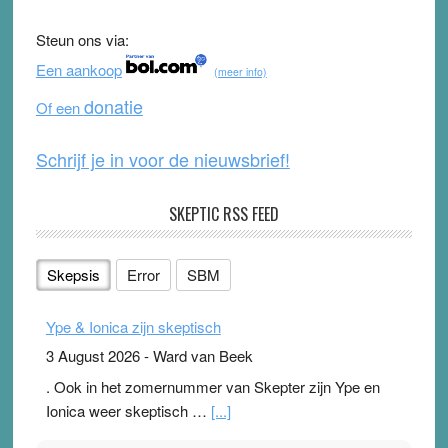
b
u
Steun ons via:
o
b
Een aankoop
(meer info)
o
e
donatie
Of een
k
Schrijf je in voor de nieuwsbrief!
SKEPTIC RSS FEED
Skepsis
Error
SBM
Ype & Ionica zijn skeptisch
3 August 2026
-
Ward van Beek
. Ook in het zomernummer van Skepter zijn Ype en
Ionica weer skeptisch …
[...]