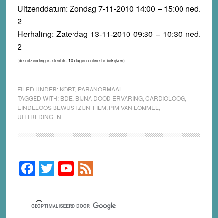
Uitzenddatum: Zondag 7-11-2010 14:00 – 15:00 ned.
2
Herhaling: Zaterdag 13-11-2010 09:30 – 10:30 ned.
2
(de uitzending is slechts 10 dagen online te bekijken)
FILED UNDER:
KORT
,
PARANORMAAL
TAGGED WITH:
BDE
,
BIJNA DOOD ERVARING
,
CARDIOLOOG
,
EINDELOOS BEWUSTZIJN
,
FILM
,
PIM VAN LOMMEL
,
UITTREDINGEN
F
T
Y
F
Primary
Sidebar
a
wi
o
e
c
tt
u
e
e
er
T
d