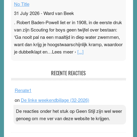
No Title
31 July 2026
-
Ward van Beek
. Robert Baden-Powell liet er in 1908, in de eerste druk
van zijn Scouting for boys geen twijfel over bestaan:
‘Ga nooit pal na een maaltijd in diep water zwemmen,
want dan krijg je hoogstwaarschijnlijk kramp, waardoor
je dubbelklapt en…Lees meer ›
[...]
Pleisterplakkers in de topspsort
RECENTE REACTIES
31 July 2026
-
Ward van Beek
. Na mondtape is nu de neuspleister in trek bij
Renate1
topsporters. Ze hopen ermee hun hartslag te verlagen
on
De linke weekendbijlage (32-2026)
terwijl ze meer zuurstof opnemen. Daarop heeft zo’n
pleister geen effect. Maar het gevoel ‘makkelijker te
De reacties onder het stuk op Geen Stijl zijn wel weer
ademen’ kan goud waard zijn. Door…Lees meer
genoeg om me ver van deze website te krijgen.
Pleisterplakkers in de topspsort ›
[...]