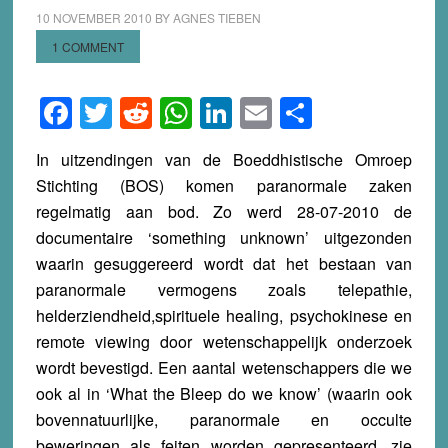
10 NOVEMBER 2010
BY
AGNES TIEBEN
1 COMMENT
Facebook
Twitter
Reddit
WhatsApp
LinkedIn
Email
Share
In uitzendingen van de Boeddhistische Omroep
Stichting (BOS) komen paranormale zaken
regelmatig aan bod. Zo werd 28-07-2010 de
documentaire ‘something unknown’ uitgezonden
waarin gesuggereerd wordt dat het bestaan van
paranormale vermogens zoals telepathie,
helderziendheid,spirituele healing, psychokinese en
remote viewing door wetenschappelijk onderzoek
wordt bevestigd. Een aantal wetenschappers die we
ook al in ‘What the Bleep do we know’ (waarin ook
bovennatuurlijke, paranormale en occulte
beweringen als feiten worden gepresenteerd, zie