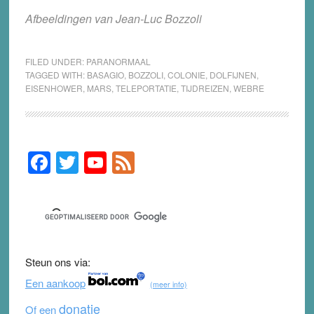
Afbeeldingen van Jean-Luc Bozzoli
FILED UNDER:
PARANORMAAL
TAGGED WITH:
BASAGIO
,
BOZZOLI
,
COLONIE
,
DOLFIJNEN
,
EISENHOWER
,
MARS
,
TELEPORTATIE
,
TIJDREIZEN
,
WEBRE
F
T
Y
F
Primary
Sidebar
a
wi
o
e
c
tt
u
e
e
er
T
d
b
u
Steun ons via:
o
b
Een aankoop
(meer info)
o
e
donatie
Of een