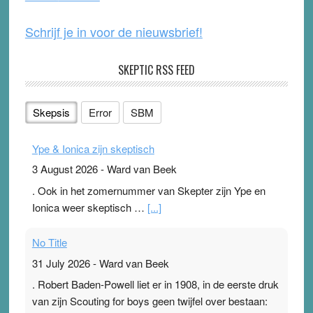
k
Schrijf je in voor de nieuwsbrief!
SKEPTIC RSS FEED
Skepsis
Error
SBM
Ype & Ionica zijn skeptisch
3 August 2026
-
Ward van Beek
. Ook in het zomernummer van Skepter zijn Ype en
Ionica weer skeptisch …
[...]
No Title
31 July 2026
-
Ward van Beek
. Robert Baden-Powell liet er in 1908, in de eerste druk
van zijn Scouting for boys geen twijfel over bestaan: