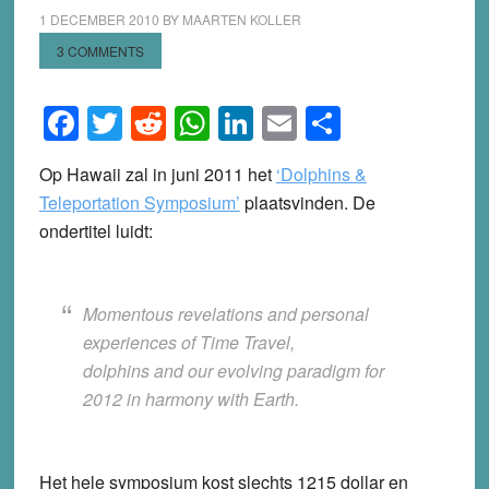
1 DECEMBER 2010
BY
MAARTEN KOLLER
3 COMMENTS
Facebook
Twitter
Reddit
WhatsApp
LinkedIn
Email
Share
Op Hawaii zal in juni 2011 het
‘Dolphins &
Teleportation Symposium’
plaatsvinden. De
ondertitel luidt:
Momentous revelations and personal
experiences of Time Travel,
dolphins and our evolving paradigm for
2012 in harmony with Earth.
Het hele symposium kost slechts 1215 dollar en