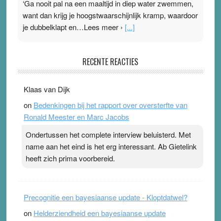
‘Ga nooit pal na een maaltijd in diep water zwemmen,
want dan krijg je hoogstwaarschijnlijk kramp, waardoor
je dubbelklapt en…Lees meer ›
[...]
Pleisterplakkers in de topspsort
RECENTE REACTIES
31 July 2026
-
Ward van Beek
. Na mondtape is nu de neuspleister in trek bij
Klaas van Dijk
topsporters. Ze hopen ermee hun hartslag te verlagen
on
Bedenkingen bij het rapport over oversterfte van
terwijl ze meer zuurstof opnemen. Daarop heeft zo’n
Ronald Meester en Marc Jacobs
pleister geen effect. Maar het gevoel ‘makkelijker te
ademen’ kan goud waard zijn. Door…Lees meer
Ondertussen het complete interview beluisterd. Met
Pleisterplakkers in de topspsort ›
[...]
name aan het eind is het erg interessant. Ab Gietelink
heeft zich prima voorbereid.
Precognitie een bayesiaanse update - Kloptdatwel?
on
Helderziendheid een bayesiaanse update