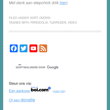
Met dank aan skepchick (klik
hier
).
FILED UNDER:
KORT
,
OVERIG
TAGGED WITH:
PAREIDOLIA
,
TIJDREIZEN
,
VIDEO
F
T
Y
F
Primary
Sidebar
a
wi
o
e
c
tt
u
e
e
er
T
d
b
u
Steun ons via:
o
b
Een aankoop
(meer info)
o
e
donatie
Of een
k