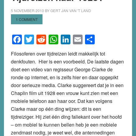
5 NOVEMBER 2010
BY
GERT JAN VAN 'T LAND
1 COMMENT
Facebook
Twitter
Reddit
WhatsApp
LinkedIn
Email
Share
Filosoferen over tijdreizen leidt makkelijk tot
denkfouten. Hier is een voorbeeld. De laatste dagen
doet een video van regisseur George Clarke de
ronde op internet, en is zelfs hier en daar opgepikt
door serieuze media. Clarke suggereert dat je in een
Chaplin film uit 1928 een vrouw kunt zien met een
mobiele telefoon aan haar oor. Dat kan volgens
Clarke maar op één ding wijzen: dit is een
tijdreiziger. Hij ziet één ding faliekant over het hoofd
– om mobiel te kunnen bellen heb je een mobiele
zendmast nodig, je weet wel, die antennedingen