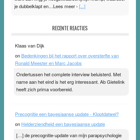
je dubbelklapt en…Lees meer ›
[...]
Pleisterplakkers in de topspsort
RECENTE REACTIES
31 July 2026
-
Ward van Beek
. Na mondtape is nu de neuspleister in trek bij
Klaas van Dijk
topsporters. Ze hopen ermee hun hartslag te verlagen
on
Bedenkingen bij het rapport over oversterfte van
terwijl ze meer zuurstof opnemen. Daarop heeft zo’n
Ronald Meester en Marc Jacobs
pleister geen effect. Maar het gevoel ‘makkelijker te
ademen’ kan goud waard zijn. Door…Lees meer
Ondertussen het complete interview beluisterd. Met
Pleisterplakkers in de topspsort ›
[...]
name aan het eind is het erg interessant. Ab Gietelink
heeft zich prima voorbereid.
Precognitie een bayesiaanse update - Kloptdatwel?
on
Helderziendheid een bayesiaanse update
[…] de precognitie-update van mijn parapsychologie