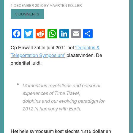
1 DECEMBER 2010
BY
MAARTEN KOLLER
3 COMMENTS
Facebook
Twitter
Reddit
WhatsApp
LinkedIn
Email
Share
Op Hawaii zal in juni 2011 het
‘Dolphins &
Teleportation Symposium’
plaatsvinden. De
ondertitel luidt:
Momentous revelations and personal
experiences of Time Travel,
dolphins and our evolving paradigm for
2012 in harmony with Earth.
Het hele symposium kost slechts 1215 dollar en