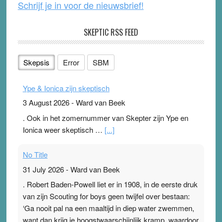
Schrijf je in voor de nieuwsbrief!
SKEPTIC RSS FEED
Skepsis
Error
SBM
Ype & Ionica zijn skeptisch
3 August 2026
-
Ward van Beek
. Ook in het zomernummer van Skepter zijn Ype en
Ionica weer skeptisch …
[...]
No Title
31 July 2026
-
Ward van Beek
. Robert Baden-Powell liet er in 1908, in de eerste druk
van zijn Scouting for boys geen twijfel over bestaan:
‘Ga nooit pal na een maaltijd in diep water zwemmen,
want dan krijg je hoogstwaarschijnlijk kramp, waardoor