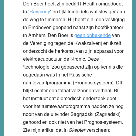
Den Boer heeft zijn bedrijf i-Health omgedoopt
in ‘
Raymedy
‘ en lijkt inmiddels wat steviger aan
de weg te timmeren. Hij heeft o.a. een vestiging
in Eindhoven geopend naast zijn hoofdkantoor
in Arnhem. Den Boer is
geen onbekende
van
de Vereniging tegen de Kwakzalverij en ikzelf
onderzocht de herkomst van zijn apparaat voor
elektroacupuctuur, de I-tronic. Deze
‘technologie’ zou gebaseerd zijn op kennis die
opgedaan was in het Russische
ruimtevaartprogramma (Prognos-systeem). Dit
blijkt echter een totaal verzonnen verhaal. Bij
het instituut dat biomedisch onderzoek doet
voor het ruimtevaartprogramma hadden ze nog
nooit van de uitvinder Sagrjadski (Zagriadski)
gehoord en ook niet van het Prognos-systeem.
Zie mijn artikel dat in
Skepter
verscheen: