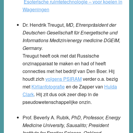
Esoterische ruimtetechnologie – voor koeien in
Wageningen
Dr. Hendrik Treugut
,
MD, Ehrenpräsident der
Deutschen Gesellschaft für Energetische und
Informations Medizin/energy medicine DGEIM,
Germany.
Treugut heeft ook met dat Russische
onzinapparaat te maken en had of heeft
connecties met het bedrijf van Den Boer. Hij
houdt zich
volgens PSIRAM
verder o.a. bezig
met
Kirlianfotografie
en de Zapper van
Hulda
Clark
. Hij zit dus ook zeer diep in de
pseudowetenschappelijke onzin.
Prof. Beverly A. Rubik
,
PhD, Professor, Energy
Medicine University, Sausalito; President
Institute for Frontier Science, Oakland,