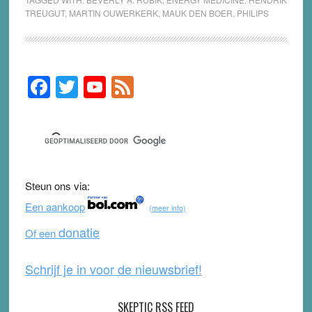
TREUGUT
,
MARTIN OUWERKERK
,
MAUK DEN BOER
,
PHILIPS
F
T
Y
F
Primary
Sidebar
a
wi
o
e
c
tt
u
e
e
er
T
d
b
u
Steun ons via:
o
b
Een aankoop
(meer info)
o
e
donatie
Of een
k
Schrijf je in voor de nieuwsbrief!
SKEPTIC RSS FEED