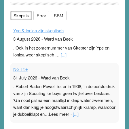
Skepsis
Error
SBM
Ype & Ionica zijn skeptisch
3 August 2026
-
Ward van Beek
. Ook in het zomernummer van Skepter zijn Ype en
Ionica weer skeptisch …
[...]
No Title
31 July 2026
-
Ward van Beek
. Robert Baden-Powell liet er in 1908, in de eerste druk
van zijn Scouting for boys geen twijfel over bestaan:
‘Ga nooit pal na een maaltijd in diep water zwemmen,
want dan krijg je hoogstwaarschijnlijk kramp, waardoor
je dubbelklapt en…Lees meer ›
[...]
Pleisterplakkers in de topspsort