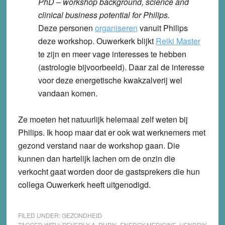
PhD – workshop background, science and
clinical business potential for Philips.
Deze personen
organiseren
vanuit Philips
deze workshop. Ouwerkerk blijkt
Reiki Master
te zijn en meer vage interesses te hebben
(astrologie bijvoorbeeld). Daar zal de interesse
voor deze energetische kwakzalverij wel
vandaan komen.
Ze moeten het natuurlijk helemaal zelf weten bij
Philips. Ik hoop maar dat er ook wat werknemers met
gezond verstand naar de workshop gaan. Die
kunnen dan hartelijk lachen om de onzin die
verkocht gaat worden door de gastsprekers die hun
collega Ouwerkerk heeft uitgenodigd.
FILED UNDER:
GEZONDHEID
TAGGED WITH:
BEVERLY A. RUBIK
,
ENERGY MEDICINE
,
HENDRIK