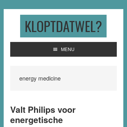
Skip
Skip
Skip
to
to
to
primary
main
primary
KLOPTDATWEL?
navigation
content
sidebar
MENU
energy medicine
Valt Philips voor
energetische