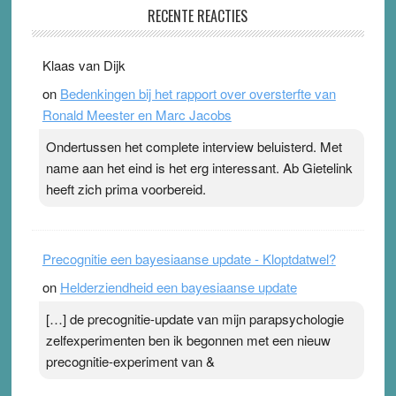
RECENTE REACTIES
31 July 2026
-
Ward van Beek
. Na mondtape is nu de neuspleister in trek bij
Klaas van Dijk
topsporters. Ze hopen ermee hun hartslag te verlagen
on
Bedenkingen bij het rapport over oversterfte van
terwijl ze meer zuurstof opnemen. Daarop heeft zo’n
Ronald Meester en Marc Jacobs
pleister geen effect. Maar het gevoel ‘makkelijker te
ademen’ kan goud waard zijn. Door…Lees meer
Ondertussen het complete interview beluisterd. Met
Pleisterplakkers in de topspsort ›
[...]
name aan het eind is het erg interessant. Ab Gietelink
heeft zich prima voorbereid.
Precognitie een bayesiaanse update - Kloptdatwel?
on
Helderziendheid een bayesiaanse update
[…] de precognitie-update van mijn parapsychologie
zelfexperimenten ben ik begonnen met een nieuw
precognitie-experiment van &