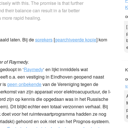
P
sely with this. The promise is that further
K
 their balance can result in a far better
o
a more rapid healing.
aald laten. Bij de
sprekers
[
gearchiveerde kopie
] kom
er of Raymedy.
gedoopt in ‘
Raymedy
‘ en lijkt inmiddels wat
K
heeft o.a. een vestiging in Eindhoven geopend naast
o
r is
geen onbekende
van de Vereniging tegen de
v
erkomst van zijn apparaat voor elektroacupuctuur, de I-
erd zijn op kennis die opgedaan was in het Russische
). Dit blijkt echter een totaal verzonnen verhaal. Bij
ek doet voor het ruimtevaartprogramma hadden ze nog
griadski) gehoord en ook niet van het Prognos-systeem.