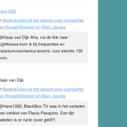
ans1263
n
Bedenkingen bij het rapport over oversterfte
an Ronald Meester en Marc Jacobs
@Klaas van Dijk Aha, via de link naar
Lighthouse kom ik bij frequenties en
kwantummechanica terecht, voor slechts 150
euro.
laas van Dijk
n
Bedenkingen bij het rapport over oversterfte
an Ronald Meester en Marc Jacobs
@Hans1263, BlackBox TV was in het verleden
een vehikel van Flavio Pasquino. Een tijd
geleden is er ruzie (over geld?)