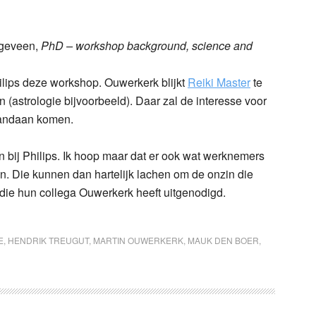
geveen
,
PhD – workshop background, science and
ilips deze workshop. Ouwerkerk blijkt
Reiki Master
te
 (astrologie bijvoorbeeld). Daar zal de interesse voor
vandaan komen.
n bij Philips. Ik hoop maar dat er ook wat werknemers
. Die kunnen dan hartelijk lachen om de onzin die
die hun collega Ouwerkerk heeft uitgenodigd.
E
,
HENDRIK TREUGUT
,
MARTIN OUWERKERK
,
MAUK DEN BOER
,