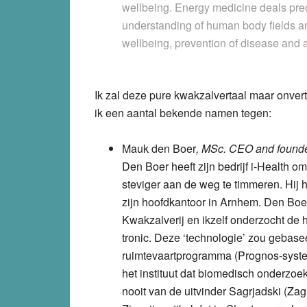
wellbeing. Energy medicine deals preci
understanding of human body fields and
wellbeing, prevention of disease and 
Ik zal deze pure kwakzalvertaal maar onvert
ik een aantal bekende namen tegen:
Mauk den Boer
, MSc. CEO and found
Den Boer heeft zijn bedrijf i-Health om
steviger aan de weg te timmeren. Hij 
zijn hoofdkantoor in Arnhem. Den Boe
Kwakzalverij en ikzelf onderzocht de h
tronic. Deze ‘technologie’ zou gebase
ruimtevaartprogramma (Prognos-systeem
het instituut dat biomedisch onderzo
nooit van de uitvinder Sagrjadski (Za