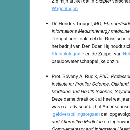
Zie mijn artikel dat in
Skepter
versche
Wageningen
Dr. Hendrik Treugut
,
MD, Ehrenpräside
Informations Medizin/energy medicin
Treugut heeft ook met dat Russische 
het bedrijf van Den Boer. Hij houdt zi
Kirlianfotografie
en de Zapper van
Hul
pseudowetenschappelijke onzin.
Prof. Beverly A. Rubik
,
PhD, Professor
Institute for Frontier Science, Oakland
Medicine and Health Science, Saybroo
Deze dame draait ook al heel wat jaa
was o.a. adviseur bij het Amerikaans
geldverspillingsorgaan
dat opgevolgd
and Alternative Medicine
en tegenwoo
Complementary and Integrative Healt