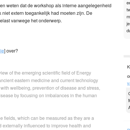
e
ten weten dat de workshop als interne aangelegenheid
t
 niet extern toegankelijk had moeten zijn. De
m
gelast vanwege het onderwerp.
j
d
P
ie
] over?
3
.
K
t
ew of the emerging scientific field of Energy
o
v
ancient eastern medicine and current technology
v
D
with wellbeing, prevention of disease and stress,
g
 disease by focusing on imbalances in the human
z
t
 fields, which can be measured as they are a
nd externally influenced to improve health and