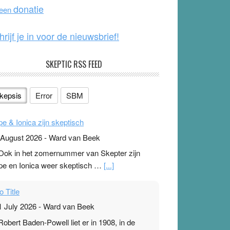
o
e
donatie
 een
k
hrijf je in voor de nieuwsbrief!
SKEPTIC RSS FEED
kepsis
Error
SBM
pe & Ionica zijn skeptisch
 August 2026
-
Ward van Beek
 Ook in het zomernummer van Skepter zijn
pe en Ionica weer skeptisch …
[...]
o Title
1 July 2026
-
Ward van Beek
 Robert Baden-Powell liet er in 1908, in de