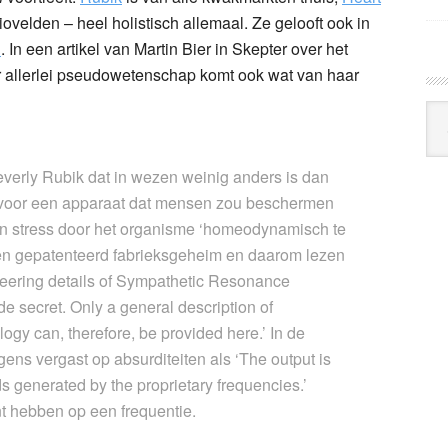
biovelden – heel holistisch allemaal. Ze gelooft ook in
n
. In een artikel van Martin Bier in Skepter over het
 allerlei pseudowetenschap komt ook wat van haar
Arc
Klo
Beverly Rubik dat in wezen weinig anders is dan
e voor een apparaat dat mensen zou beschermen
an stress door het organisme ‘homeodynamisch te
 een gepatenteerd fabrieksgeheim en daarom lezen
ineering details of Sympathetic Resonance
de secret. Only a general description of
y can, therefore, be provided here.’ In de
ens vergast op absurditeiten als ‘The output is
ds generated by the proprietary frequencies.’
t hebben op een frequentie.