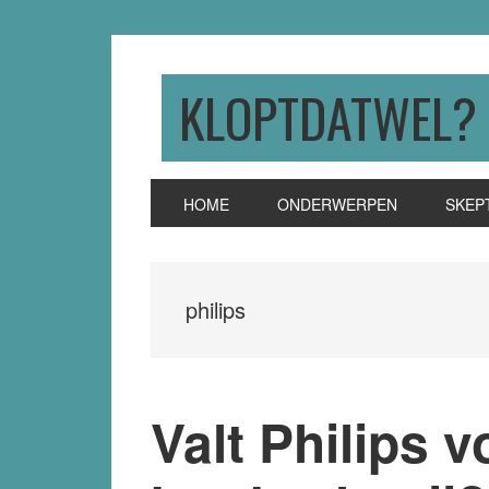
Skip
Skip
Skip
to
to
to
primary
main
primary
KLOPTDATWEL?
navigation
content
sidebar
HOME
ONDERWERPEN
SKEP
philips
Valt Philips 