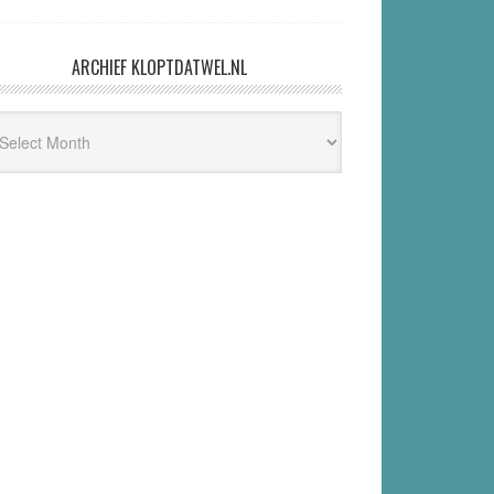
ARCHIEF KLOPTDATWEL.NL
hief
ptdatwel.nl