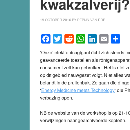
kwakzalverij?
19 OCTOBER 2016
BY
PEPIJN VAN ERP
Facebook
Twitter
Reddit
WhatsApp
LinkedI
Emai
S
‘Onze’ elektronicagigant richt zich steeds
geavanceerde toestellen als röntgenappara
consument zelf kan gebruiken. Het is niet z
op dit gebied nauwgezet volgt. Niet alles wat
belandt in de prullenbak. Zo gaan die din
‘
Energy Medicine meets Technology
‘ die P
verbazing open.
NB de website van de workshop is op 21-10-
verwijzingen naar gearchiveerde kopieën.