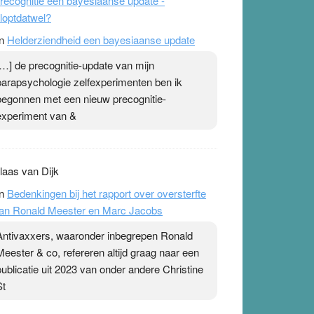
recognitie een bayesiaanse update -
loptdatwel?
n
Helderziendheid een bayesiaanse update
[…] de precognitie-update van mijn
parapsychologie zelfexperimenten ben ik
begonnen met een nieuw precognitie-
experiment van &
laas van Dijk
n
Bedenkingen bij het rapport over oversterfte
an Ronald Meester en Marc Jacobs
Antivaxxers, waaronder inbegrepen Ronald
Meester & co, refereren altijd graag naar een
publicatie uit 2023 van onder andere Christine
St