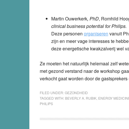
Martin Ouwerkerk
, PhD
,
Romhild Hoo
clinical business potential for Philips.
Deze personen
organiseren
vanuit Ph
zijn en meer vage interesses te hebben
deze energetische kwakzalverij wel 
Ze moeten het natuurlijk helemaal zelf wete
met gezond verstand naar de workshop gaan
verkocht gaat worden door de gastsprekers 
FILED UNDER:
GEZONDHEID
TAGGED WITH:
BEVERLY A. RUBIK
,
ENERGY MEDICIN
PHILIPS