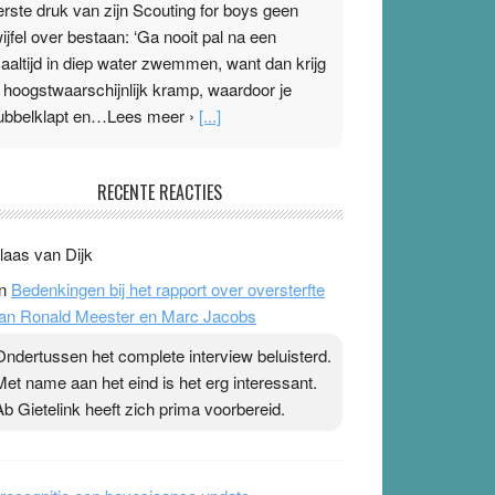
erste druk van zijn Scouting for boys geen
wijfel over bestaan: ‘Ga nooit pal na een
aaltijd in diep water zwemmen, want dan krijg
e hoogstwaarschijnlijk kramp, waardoor je
ubbelklapt en…Lees meer ›
[...]
leisterplakkers in de topspsort
RECENTE REACTIES
1 July 2026
-
Ward van Beek
 Na mondtape is nu de neuspleister in trek bij
laas van Dijk
opsporters. Ze hopen ermee hun hartslag te
n
Bedenkingen bij het rapport over oversterfte
erlagen terwijl ze meer zuurstof opnemen.
an Ronald Meester en Marc Jacobs
aarop heeft zo’n pleister geen effect. Maar het
evoel ‘makkelijker te ademen’ kan goud waard
Ondertussen het complete interview beluisterd.
ijn. Door…Lees meer Pleisterplakkers in de
Met name aan het eind is het erg interessant.
opspsort ›
[...]
Ab Gietelink heeft zich prima voorbereid.