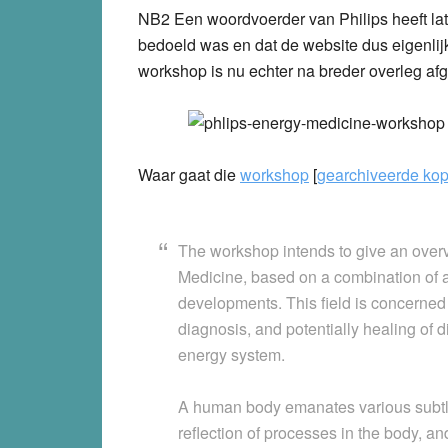
NB2 Een woordvoerder van Philips heeft la
bedoeld was en dat de website dus eigenlijk
workshop is nu echter na breder overleg af
Waar gaat die
workshop
[
gearchiveerde kop
The workshop intends to give an overvi
Medicine, based on a combination of 
developments. This field is concerned 
diagnosis, and potentially healing of
energy system.
A human body emanates various subtle
reflection of processes in the body, a