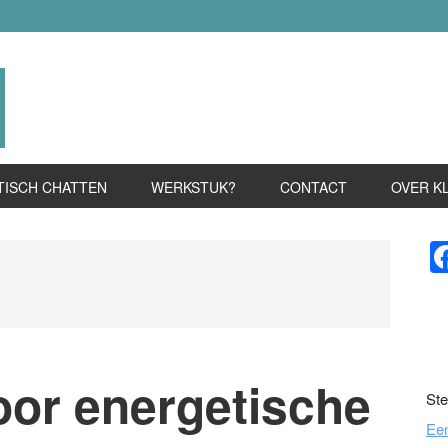
TISCH CHATTEN
WERKSTUK?
CONTACT
OVER K
P
S
voor energetische
Ste
Ee