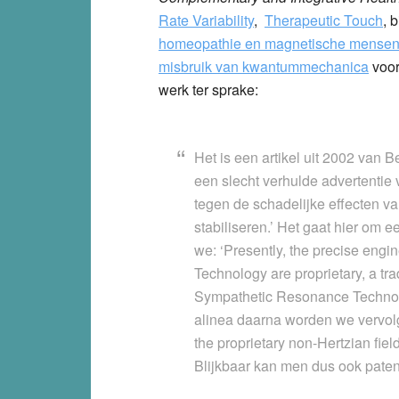
Rate Variability
,
Therapeutic Touch
, 
homeopathie en magnetische mense
misbruik van kwantummechanica
voor
werk ter sprake:
Het is een artikel uit 2002 van 
een slecht verhulde advertenti
tegen de schadelijke effecten v
stabiliseren.’ Het gaat hier om
we: ‘Presently, the precise eng
Technology are proprietary, a tra
Sympathetic Resonance Technolog
alinea daarna worden we vervolg
the proprietary non-Hertzian fiel
Blijkbaar kan men dus ook paten