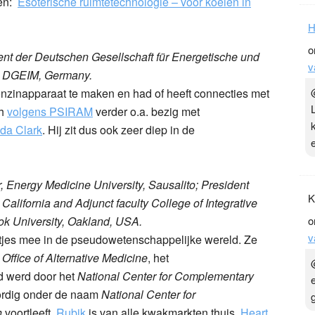
en:
Esoterische ruimtetechnologie – voor koeien in
H
o
nt der Deutschen Gesellschaft für Energetische und
v
e DGEIM, Germany.
onzinapparaat te maken en had of heeft connecties met
ch
volgens PSIRAM
verder o.a. bezig met
da Clark
. Hij zit dus ook zeer diep in de
, Energy Medicine University, Sausalito; President
K
, California and Adjunct faculty College of Integrative
k University, Oakland, USA.
o
v
rtjes mee in de pseudowetenschappelijke wereld. Ze
e
Office of Alternative Medicine
, het
 werd door het
National Center for Complementary
rdig onder de naam
National Center for
h
voortleeft.
Rubik
is van alle kwakmarkten thuis,
Heart