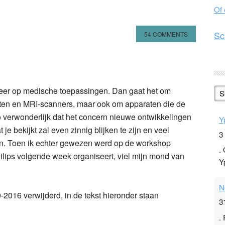
Of
Sc
54 COMMENTS
n
l
hare
 meer op medische toepassingen. Dan gaat het om
S
ten en MRI-scanners, maar ook om apparaten die de
o verwonderlijk dat het concern nieuwe ontwikkelingen
Y
 je bekijkt zal even zinnig blijken te zijn en veel
3
gen. Toen ik echter gewezen werd op de workshop
.
hilips volgende week organiseert, viel mijn mond van
Y
N
2016 verwijderd, in de tekst hieronder staan
3
.