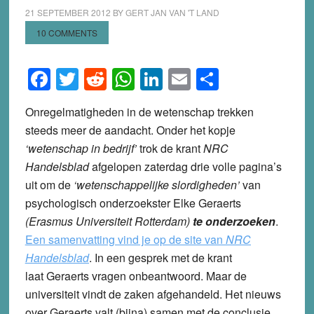
21 SEPTEMBER 2012
BY
GERT JAN VAN 'T LAND
10 COMMENTS
Facebook
Twitter
Reddit
WhatsApp
LinkedIn
Email
Share
Onregelmatigheden in de wetenschap trekken
steeds meer de aandacht. Onder het kopje
‘wetenschap in bedrijf’
trok de krant
NRC
Handelsblad
afgelopen zaterdag drie volle pagina’s
uit om de
‘wetenschappelijke slordigheden’
van
psychologisch onderzoekster Elke Geraerts
(Erasmus Universiteit Rotterdam)
te onderzoeken
.
Een samenvatting vind je op de site van
NRC
Handelsblad
. In een gesprek met de krant
laat Geraerts vragen onbeantwoord. Maar de
universiteit vindt de zaken afgehandeld. Het nieuws
over Geraerts valt (bijna) samen met de conclusie