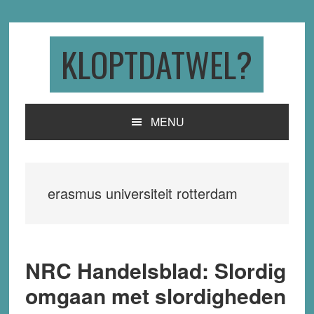
Skip
Skip
Skip
to
to
to
primary
main
primary
KLOPTDATWEL?
navigation
content
sidebar
MENU
erasmus universiteit rotterdam
NRC Handelsblad: Slordig
omgaan met slordigheden