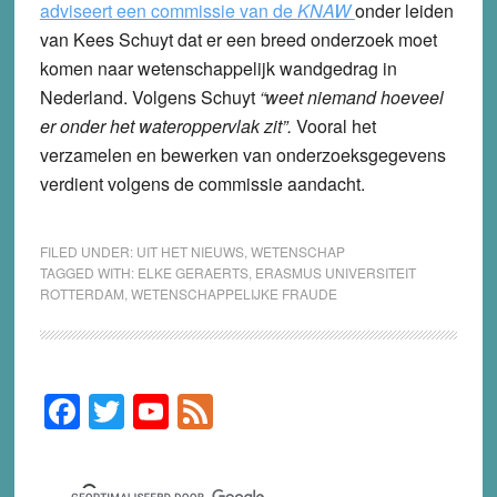
adviseert een commissie van de
KNAW
onder leiden
van Kees Schuyt dat er een breed onderzoek moet
komen naar wetenschappelijk wandgedrag in
Nederland. Volgens Schuyt
“weet niemand hoeveel
er onder het wateroppervlak zit”.
Vooral het
verzamelen en bewerken van onderzoeksgegevens
verdient volgens de commissie aandacht.
FILED UNDER:
UIT HET NIEUWS
,
WETENSCHAP
TAGGED WITH:
ELKE GERAERTS
,
ERASMUS UNIVERSITEIT
ROTTERDAM
,
WETENSCHAPPELIJKE FRAUDE
F
T
Y
F
Primary
Sidebar
a
wi
o
e
c
tt
u
e