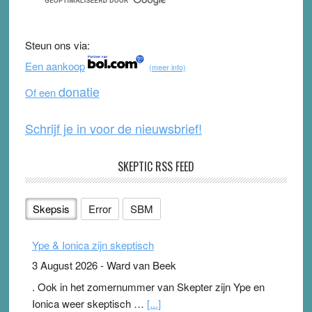
e
er
T
d
b
u
Steun ons via:
o
b
Een aankoop
(meer info)
o
e
donatie
Of een
k
Schrijf je in voor de nieuwsbrief!
SKEPTIC RSS FEED
Skepsis
Error
SBM
Ype & Ionica zijn skeptisch
3 August 2026
-
Ward van Beek
. Ook in het zomernummer van Skepter zijn Ype en
Ionica weer skeptisch …
[...]