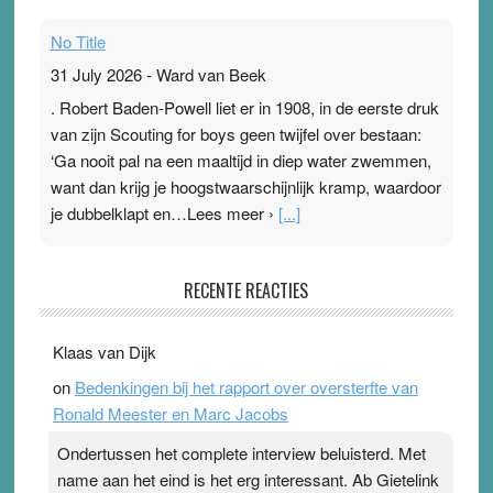
No Title
31 July 2026
-
Ward van Beek
. Robert Baden-Powell liet er in 1908, in de eerste druk
van zijn Scouting for boys geen twijfel over bestaan:
‘Ga nooit pal na een maaltijd in diep water zwemmen,
want dan krijg je hoogstwaarschijnlijk kramp, waardoor
je dubbelklapt en…Lees meer ›
[...]
Pleisterplakkers in de topspsort
RECENTE REACTIES
31 July 2026
-
Ward van Beek
. Na mondtape is nu de neuspleister in trek bij
Klaas van Dijk
topsporters. Ze hopen ermee hun hartslag te verlagen
on
Bedenkingen bij het rapport over oversterfte van
terwijl ze meer zuurstof opnemen. Daarop heeft zo’n
Ronald Meester en Marc Jacobs
pleister geen effect. Maar het gevoel ‘makkelijker te
ademen’ kan goud waard zijn. Door…Lees meer
Ondertussen het complete interview beluisterd. Met
Pleisterplakkers in de topspsort ›
[...]
name aan het eind is het erg interessant. Ab Gietelink