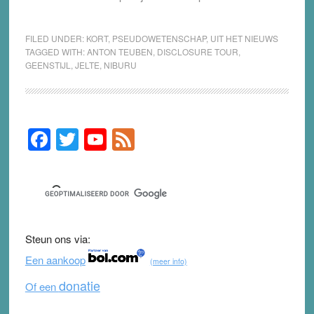
FILED UNDER:
KORT
,
PSEUDOWETENSCHAP
,
UIT HET NIEUWS
TAGGED WITH:
ANTON TEUBEN
,
DISCLOSURE TOUR
,
GEENSTIJL
,
JELTE
,
NIBURU
F
T
Y
F
Primary
Sidebar
a
wi
o
e
c
tt
u
e
e
er
T
d
b
u
Steun ons via:
o
b
Een aankoop
(meer info)
o
e
donatie
Of een
k