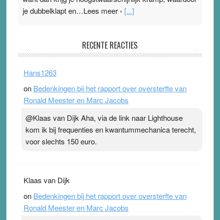
je dubbelklapt en…Lees meer ›
[...]
Pleisterplakkers in de topspsort
RECENTE REACTIES
31 July 2026
-
Ward van Beek
. Na mondtape is nu de neuspleister in trek bij
Hans1263
topsporters. Ze hopen ermee hun hartslag te verlagen
on
Bedenkingen bij het rapport over oversterfte van
terwijl ze meer zuurstof opnemen. Daarop heeft zo’n
Ronald Meester en Marc Jacobs
pleister geen effect. Maar het gevoel ‘makkelijker te
ademen’ kan goud waard zijn. Door…Lees meer
@Klaas van Dijk Aha, via de link naar Lighthouse
Pleisterplakkers in de topspsort ›
[...]
kom ik bij frequenties en kwantummechanica terecht,
voor slechts 150 euro.
Klaas van Dijk
on
Bedenkingen bij het rapport over oversterfte van
Ronald Meester en Marc Jacobs