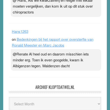
@ Hans, Als we kwakzalverij en religie met elkaar
moeten vergelijken, dan kom ik uit op dit stuk over
chiropractors
Hans1263
on
Bedenkingen bij het rapport over oversterfte van
Ronald Meester en Marc Jacobs
@Renate Al heel oud en daarom misschien iets
minder erg. Toen ik even googelde, kwam ik
Albigenzen tegen. Waldenzen dacht
ARCHIEF KLOPTDATWEL.NL
Archief
Kloptdatwel.nl