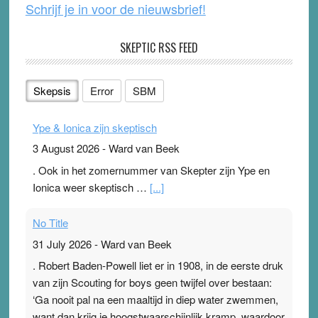
Schrijf je in voor de nieuwsbrief!
SKEPTIC RSS FEED
Skepsis
Error
SBM
Ype & Ionica zijn skeptisch
3 August 2026
-
Ward van Beek
. Ook in het zomernummer van Skepter zijn Ype en
Ionica weer skeptisch …
[...]
No Title
31 July 2026
-
Ward van Beek
. Robert Baden-Powell liet er in 1908, in de eerste druk
van zijn Scouting for boys geen twijfel over bestaan:
‘Ga nooit pal na een maaltijd in diep water zwemmen,
want dan krijg je hoogstwaarschijnlijk kramp, waardoor