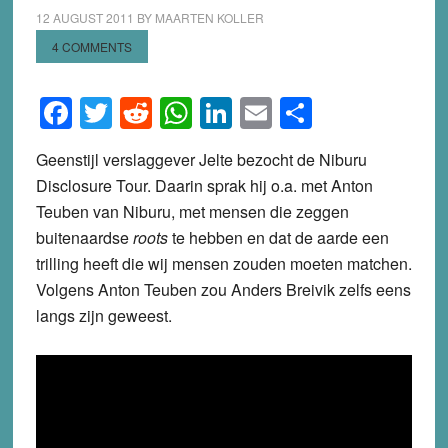
12 AUGUST 2011
BY
MAARTEN KOLLER
4 COMMENTS
Facebook
Twitter
Reddit
WhatsApp
LinkedIn
Email
Share
Geenstijl verslaggever Jelte bezocht de Niburu
Disclosure Tour. Daarin sprak hij o.a. met Anton
Teuben van Niburu, met mensen die zeggen
buitenaardse
roots
te hebben en dat de aarde een
trilling heeft die wij mensen zouden moeten matchen.
Volgens Anton Teuben zou Anders Breivik zelfs eens
langs zijn geweest.