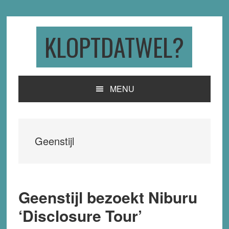
Skip
Skip
Skip
to
to
to
primary
main
primary
KLOPTDATWEL?
navigation
content
sidebar
MENU
Geenstijl
Geenstijl bezoekt Niburu
‘Disclosure Tour’