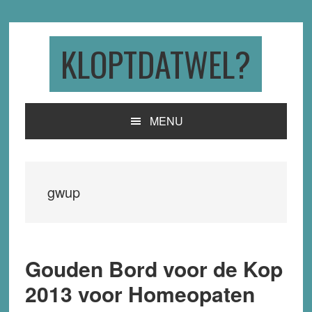
Skip
Skip
Skip
to
to
to
primary
main
primary
KLOPTDATWEL?
navigation
content
sidebar
MENU
gwup
Gouden Bord voor de Kop
2013 voor Homeopaten