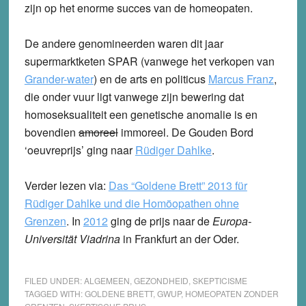
zijn op het enorme succes van de homeopaten.
De andere genomineerden waren dit jaar
supermarktketen SPAR (vanwege het verkopen van
Grander-water
) en de arts en politicus
Marcus Franz
,
die onder vuur ligt vanwege zijn bewering dat
homoseksualiteit een genetische anomalie is en
bovendien
amoreel
immoreel. De Gouden Bord
‘oeuvreprijs’ ging naar
Rüdiger Dahlke
.
Verder lezen via:
Das “Goldene Brett” 2013 für
Rüdiger Dahlke und die Homöopathen ohne
Grenzen
. In
2012
ging de prijs naar de
Europa-
Universität Viadrina
in Frankfurt an der Oder.
FILED UNDER:
ALGEMEEN
,
GEZONDHEID
,
SKEPTICISME
TAGGED WITH:
GOLDENE BRETT
,
GWUP
,
HOMEOPATEN ZONDER