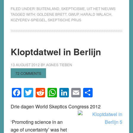
FILED UNDER:
BUITENLAND
,
SKEPTICISME
,
UIT HET NIEUWS
TAGGED WITH:
GOLDENE BRETT
,
GWUP
,
HARALD WALACH
,
KOZYEREV-SPIEGEL
,
SKEPTISCHE PRIJS
Kloptdatwel in Berlijn
13 AUGUST 2012
BY
AGNES TIEBEN
72 COMMENTS
Facebook
Twitter
Reddit
WhatsApp
LinkedIn
Email
Share
Drie dagen World Skeptics Congress 2012
‘Promoting science in an
age of uncertainty’ was het