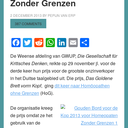
Zonder Grenzen
2 DECEMBER 2013
BY
PEPIJN VAN ERP
387 COMMENTS
Facebook
Twitter
Reddit
WhatsApp
LinkedIn
Email
Share
De Weense afdeling van GWUP,
Die Gesellschaft für
Kritisches Denken
, reikte op 29 november jl. voor de
derde keer hun prijs voor de grootste onzinverkoper
in het Duitse taalgebied uit. Die prijs,
Das Goldene
Brett vorm Kopf
, ging
dit keer naar Homöopathen
ohne Grenzen
(HoG).
De organisatie kreeg
de prijs omdat ze het
gebruik van de