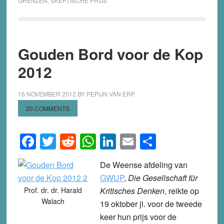
GRENZEN
,
SKEPTISCHE PRIJS
Gouden Bord voor de Kop
2012
16 NOVEMBER 2012
BY
PEPIJN VAN ERP
20 COMMENTS
Facebook
Twitter
Reddit
WhatsApp
LinkedIn
Email
Share
De Weense afdeling van
GWUP
,
Die Gesellschaft für
Prof. dr. dr. Harald
Kritisches Denken
, reikte op
Walach
19 oktober jl. voor de tweede
keer hun prijs voor de