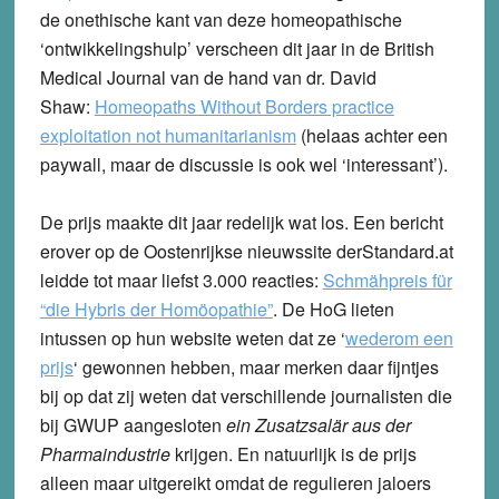
de onethische kant van deze homeopathische
‘ontwikkelingshulp’ verscheen dit jaar in de British
Medical Journal van de hand van dr. David
Shaw:
Homeopaths Without Borders practice
exploitation not humanitarianism
(helaas achter een
paywall, maar de discussie is ook wel ‘interessant’).
De prijs maakte dit jaar redelijk wat los. Een bericht
erover op de Oostenrijkse nieuwssite derStandard.at
leidde tot maar liefst 3.000 reacties:
Schmähpreis für
“die Hybris der Homöopathie”
. De HoG lieten
intussen op hun website weten dat ze ‘
wederom een
prijs
‘ gewonnen hebben, maar merken daar fijntjes
bij op dat zij weten dat verschillende journalisten die
bij GWUP aangesloten
ein Zusatzsalär aus der
Pharmaindustrie
krijgen. En natuurlijk is de prijs
alleen maar uitgereikt omdat de regulieren jaloers