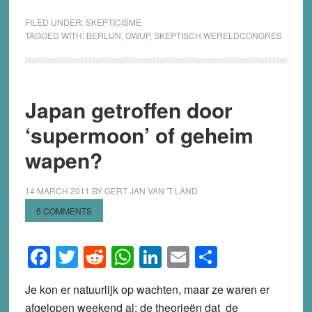
FILED UNDER:
SKEPTICISME
TAGGED WITH:
BERLIJN
,
GWUP
,
SKEPTISCH WERELDCONGRES
Japan getroffen door
‘supermoon’ of geheim
wapen?
14 MARCH 2011
BY
GERT JAN VAN 'T LAND
6 COMMENTS
Facebook
Twitter
Reddit
WhatsApp
LinkedIn
Email
Share
Je kon er natuurlijk op wachten, maar ze waren er
afgelopen weekend al: de theorieën dat de