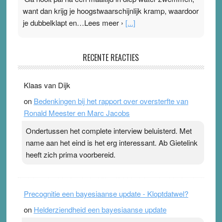
want dan krijg je hoogstwaarschijnlijk kramp, waardoor
je dubbelklapt en…Lees meer ›
[...]
Pleisterplakkers in de topspsort
RECENTE REACTIES
31 July 2026
-
Ward van Beek
. Na mondtape is nu de neuspleister in trek bij
Klaas van Dijk
topsporters. Ze hopen ermee hun hartslag te verlagen
on
Bedenkingen bij het rapport over oversterfte van
terwijl ze meer zuurstof opnemen. Daarop heeft zo’n
Ronald Meester en Marc Jacobs
pleister geen effect. Maar het gevoel ‘makkelijker te
ademen’ kan goud waard zijn. Door…Lees meer
Ondertussen het complete interview beluisterd. Met
Pleisterplakkers in de topspsort ›
[...]
name aan het eind is het erg interessant. Ab Gietelink
heeft zich prima voorbereid.
Precognitie een bayesiaanse update - Kloptdatwel?
on
Helderziendheid een bayesiaanse update