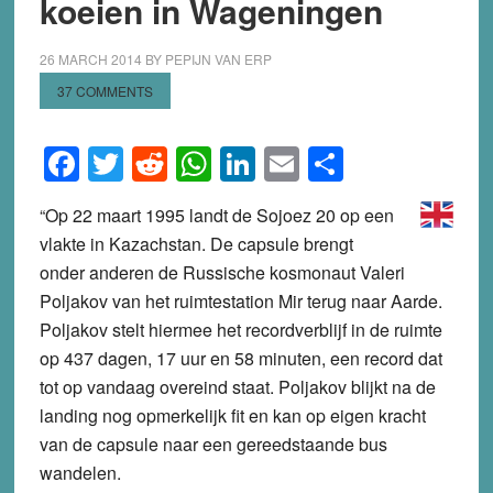
koeien in Wageningen
26 MARCH 2014
BY
PEPIJN VAN ERP
37 COMMENTS
Facebook
Twitter
Reddit
WhatsApp
LinkedIn
Email
Share
“Op 22 maart 1995 landt de Sojoez 20 op een
vlakte in Kazachstan. De capsule brengt
onder anderen de Russische kosmonaut Valeri
Poljakov van het ruimtestation Mir terug naar Aarde.
Poljakov stelt hiermee het recordverblijf in de ruimte
op 437 dagen, 17 uur en 58 minuten, een record dat
tot op vandaag overeind staat. Poljakov blijkt na de
landing nog opmerkelijk fit en kan op eigen kracht
van de capsule naar een gereedstaande bus
wandelen.