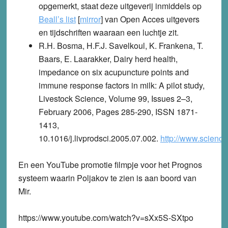
opgemerkt, staat deze uitgeverij inmiddels op
Beall’s list
[
mirror
] van Open Acces uitgevers
en tijdschriften waaraan een luchtje zit.
R.H. Bosma, H.F.J. Savelkoul, K. Frankena, T.
Baars, E. Laarakker, Dairy herd health,
impedance on six acupuncture points and
immune response factors in milk: A pilot study,
Livestock Science, Volume 99, Issues 2–3,
February 2006, Pages 285-290, ISSN 1871-
1413,
10.1016/j.livprodsci.2005.07.002.
http://www.scienc
En een YouTube promotie filmpje voor het Prognos
systeem waarin Poljakov te zien is aan boord van
Mir.
https://www.youtube.com/watch?v=sXx5S-SXtpo