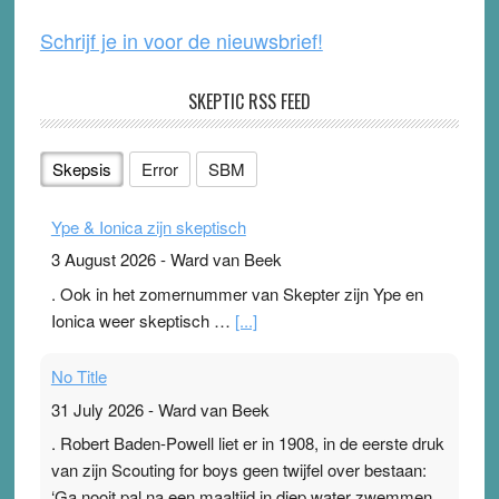
Schrijf je in voor de nieuwsbrief!
SKEPTIC RSS FEED
Skepsis
Error
SBM
Ype & Ionica zijn skeptisch
3 August 2026
-
Ward van Beek
. Ook in het zomernummer van Skepter zijn Ype en
Ionica weer skeptisch …
[...]
No Title
31 July 2026
-
Ward van Beek
. Robert Baden-Powell liet er in 1908, in de eerste druk
van zijn Scouting for boys geen twijfel over bestaan:
‘Ga nooit pal na een maaltijd in diep water zwemmen,