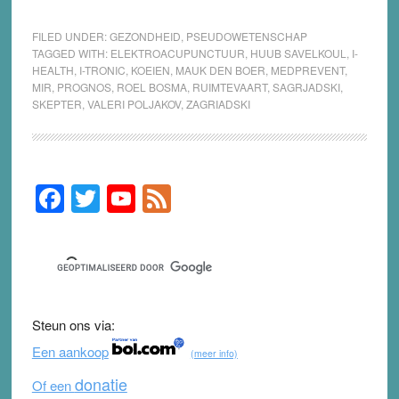
FILED UNDER:
GEZONDHEID
,
PSEUDOWETENSCHAP
TAGGED WITH:
ELEKTROACUPUNCTUUR
,
HUUB SAVELKOUL
,
I-
HEALTH
,
I-TRONIC
,
KOEIEN
,
MAUK DEN BOER
,
MEDPREVENT
,
MIR
,
PROGNOS
,
ROEL BOSMA
,
RUIMTEVAART
,
SAGRJADSKI
,
SKEPTER
,
VALERI POLJAKOV
,
ZAGRIADSKI
F
T
Y
F
Primary
Sidebar
a
wi
o
e
c
tt
u
e
e
er
T
d
b
u
Steun ons via:
o
b
Een aankoop
(meer info)
o
e
donatie
Of een
k