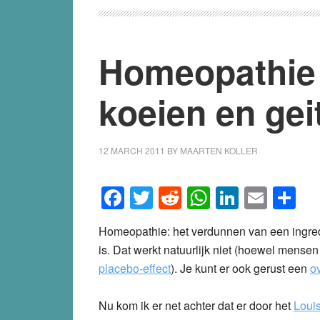
Homeopathie 
koeien en gei
12 MARCH 2011
BY
MAARTEN KOLLER
Facebook
Twitter
Reddit
WhatsApp
LinkedI
Emai
S
Homeopathie: het verdunnen van een ingredië
is. Dat werkt natuurlijk niet (hoewel mens
placebo-effect
). Je kunt er ook gerust een
o
Nu kom ik er net achter dat er door het
Louis