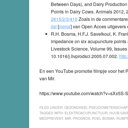
Between Days), and Dairy Production
Points in Dairy Cows. Animals 2012, 
2615/2/3/415
Zoals in de commentaren
list
[
mirror
] van Open Acces uitgevers e
R.H. Bosma, H.F.J. Savelkoul, K. Frank
impedance on six acupuncture points a
Livestock Science, Volume 99, Issue
10.1016/j.livprodsci.2005.07.002.
http
En een YouTube promotie filmpje voor het P
van Mir.
https://www.youtube.com/watch?v=sXx5S-
FILED UNDER:
GEZONDHEID
,
PSEUDOWETENSCHAP
TAGGED WITH:
ELEKTROACUPUNCTUUR
,
HUUB SAV
MEDPREVENT
,
MIR
,
PROGNOS
,
ROEL BOSMA
,
RUIMT