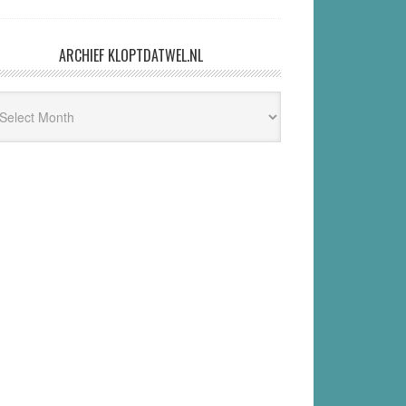
ARCHIEF KLOPTDATWEL.NL
hief
ptdatwel.nl