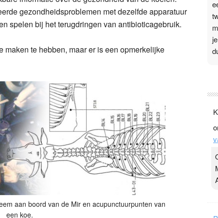
e
teerde gezondheidsproblemen met dezelfde apparatuur
t
n spelen bij het terugdringen van antibioticagebruik.
m
j
te maken te hebben, maar er is een opmerkelijke
d
P
3
.
K
t
o
v
v
D
g
z
t
ysteem aan boord van de Mir en acupunctuurpunten van
een koe.