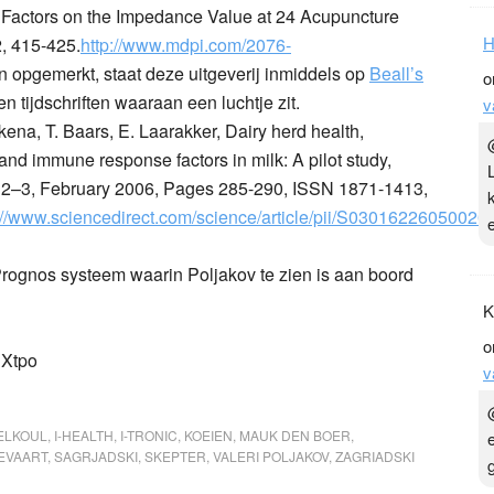
 Factors on the Impedance Value at 24 Acupuncture
H
2, 415-425.
http://www.mdpi.com/2076-
 opgemerkt, staat deze uitgeverij inmiddels op
Beall’s
o
n tijdschriften waaraan een luchtje zit.
v
ena, T. Baars, E. Laarakker, Dairy herd health,
nd immune response factors in milk: A pilot study,
s 2–3, February 2006, Pages 285-290, ISSN 1871-1413,
://www.sciencedirect.com/science/article/pii/S03016226050020
rognos systeem waarin Poljakov te zien is aan boord
K
o
SXtpo
v
ELKOUL
,
I-HEALTH
,
I-TRONIC
,
KOEIEN
,
MAUK DEN BOER
,
EVAART
,
SAGRJADSKI
,
SKEPTER
,
VALERI POLJAKOV
,
ZAGRIADSKI