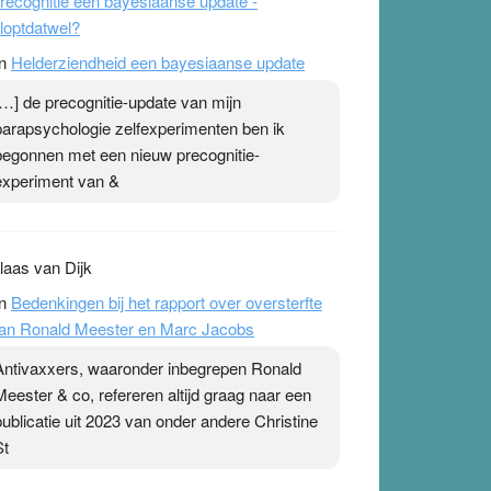
recognitie een bayesiaanse update -
loptdatwel?
n
Helderziendheid een bayesiaanse update
[…] de precognitie-update van mijn
parapsychologie zelfexperimenten ben ik
begonnen met een nieuw precognitie-
experiment van &
laas van Dijk
n
Bedenkingen bij het rapport over oversterfte
an Ronald Meester en Marc Jacobs
Antivaxxers, waaronder inbegrepen Ronald
Meester & co, refereren altijd graag naar een
publicatie uit 2023 van onder andere Christine
St