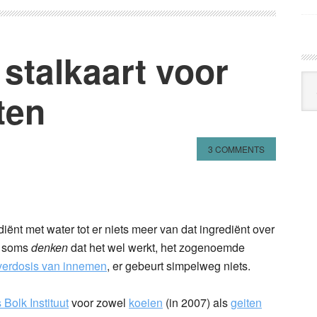
stalkaart voor
Arc
ten
Klo
3 COMMENTS
n
l
hare
nt met water tot er niets meer van dat ingrediënt over
en soms
denken
dat het wel werkt, het zogenoemde
verdosis van innemen
, er gebeurt simpelweg niets.
 Bolk Instituut
voor zowel
koeien
(in 2007) als
geiten