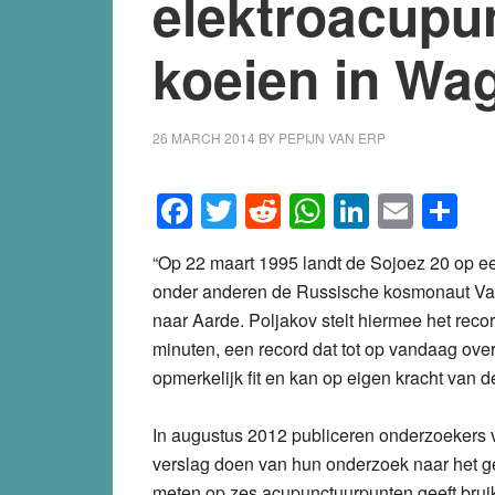
elektroacupu
koeien in Wa
26 MARCH 2014
BY
PEPIJN VAN ERP
Facebook
Twitter
Reddit
WhatsApp
LinkedI
Emai
S
“Op 22 maart 1995 landt de Sojoez 20 op ee
onder anderen de Russische kosmonaut Valer
naar Aarde. Poljakov stelt hiermee het recor
minuten, een record dat tot op vandaag overe
opmerkelijk fit en kan op eigen kracht van
In augustus 2012 publiceren onderzoekers v
verslag doen van hun onderzoek naar het ge
meten op zes acupunctuurpunten geeft brui