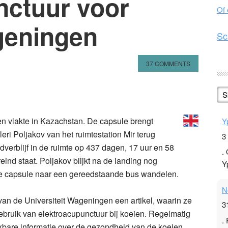
nctuur voor
Of
geningen
Sc
37 COMMENTS
n
l
hare
S
n vlakte in Kazachstan. De capsule brengt
Y
i Poljakov van het ruimtestation Mir terug
3
dverblijf in de ruimte op 437 dagen, 17 uur en 58
.
ind staat. Poljakov blijkt na de landing nog
Y
 de capsule naar een gereedstaande bus wandelen.
N
an de Universiteit Wageningen een artikel, waarin ze
3
bruik van elektroacupunctuur bij koeien. Regelmatig
.
kbare informatie over de gezondheid van de koeien.