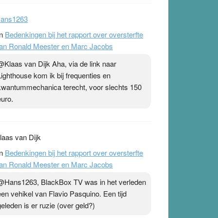
ans1263
n
Bedenkingen bij het rapport over oversterfte
an Ronald Meester en Marc Jacobs
@Klaas van Dijk Aha, via de link naar
Lighthouse kom ik bij frequenties en
kwantummechanica terecht, voor slechts 150
95
euro.
laas van Dijk
n
Bedenkingen bij het rapport over oversterfte
an Ronald Meester en Marc Jacobs
@Hans1263, BlackBox TV was in het verleden
een vehikel van Flavio Pasquino. Een tijd
geleden is er ruzie (over geld?)