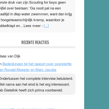
erste druk van zijn Scouting for boys geen
wijfel over bestaan: ‘Ga nooit pal na een
aaltijd in diep water zwemmen, want dan krijg
e hoogstwaarschijnlijk kramp, waardoor je
ubbelklapt en…Lees meer ›
[...]
leisterplakkers in de topspsort
RECENTE REACTIES
1 July 2026
-
Ward van Beek
 Na mondtape is nu de neuspleister in trek bij
laas van Dijk
opsporters. Ze hopen ermee hun hartslag te
n
Bedenkingen bij het rapport over oversterfte
erlagen terwijl ze meer zuurstof opnemen.
an Ronald Meester en Marc Jacobs
aarop heeft zo’n pleister geen effect. Maar het
evoel ‘makkelijker te ademen’ kan goud waard
Ondertussen het complete interview beluisterd.
ijn. Door…Lees meer Pleisterplakkers in de
Met name aan het eind is het erg interessant.
opspsort ›
[...]
Ab Gietelink heeft zich prima voorbereid.