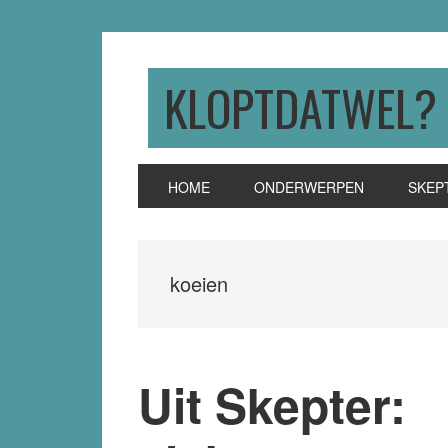
Skip
Skip
Skip
to
to
to
primary
main
primary
KLOPTDATWEL?
navigation
content
sidebar
HOME
ONDERWERPEN
SKEP
koeien
Uit Skepter: