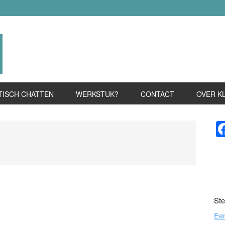
TISCH CHATTEN
WERKSTUK?
CONTACT
OVER K
P
S
Ste
Ee