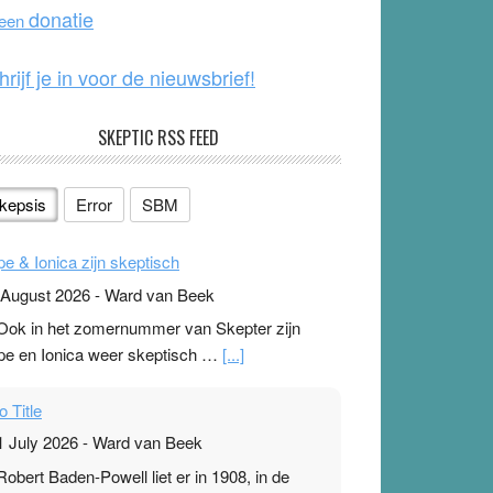
o
e
donatie
 een
k
hrijf je in voor de nieuwsbrief!
SKEPTIC RSS FEED
kepsis
Error
SBM
pe & Ionica zijn skeptisch
 August 2026
-
Ward van Beek
 Ook in het zomernummer van Skepter zijn
pe en Ionica weer skeptisch …
[...]
o Title
1 July 2026
-
Ward van Beek
 Robert Baden-Powell liet er in 1908, in de