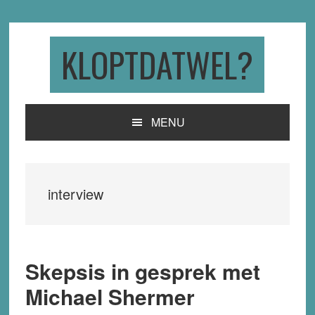
Skip
Skip
Skip
to
to
to
primary
main
primary
KLOPTDATWEL?
navigation
content
sidebar
MENU
interview
Skepsis in gesprek met
Michael Shermer