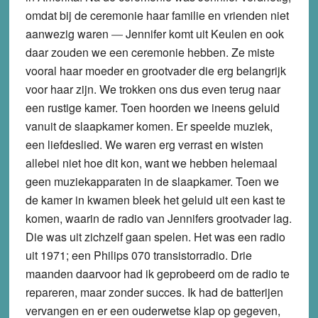
omdat bij de ceremonie haar familie en vrienden niet
aanwezig waren
—
Jennifer komt uit Keulen en ook
daar zouden we een ceremonie hebben. Ze miste
vooral haar moeder en grootvader die erg belangrijk
voor haar zijn. We trokken ons dus even terug naar
een rustige kamer. Toen hoorden we ineens geluid
vanuit de slaapkamer komen. Er speelde muziek,
een liefdeslied. We waren erg verrast en wisten
allebei niet hoe dit kon, want we hebben helemaal
geen muziekapparaten in de slaapkamer. Toen we
de kamer in kwamen bleek het geluid uit een kast te
komen, waarin de radio van Jennifers grootvader lag.
Die was uit zichzelf gaan spelen. Het was een radio
uit 1971; een Philips 070 transistorradio. Drie
maanden daarvoor had ik geprobeerd om de radio te
repareren, maar zonder succes. Ik had de batterijen
vervangen en er een ouderwetse klap op gegeven,