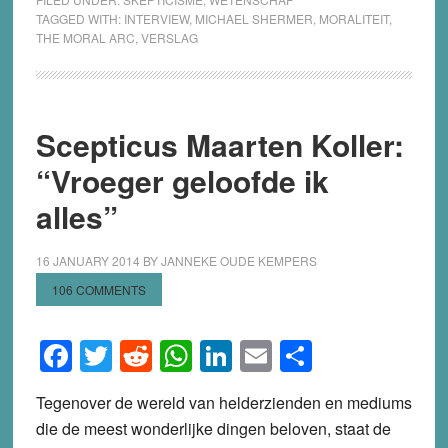
TAGGED WITH:
INTERVIEW
,
MICHAEL SHERMER
,
MORALITEIT
,
THE MORAL ARC
,
VERSLAG
Scepticus Maarten Koller:
“Vroeger geloofde ik
alles”
16 JANUARY 2014
BY
JANNEKE OUDE KEMPERS
106 COMMENTS
Facebook
Twitter
Reddit
WhatsApp
LinkedIn
Email
Share
Tegenover de wereld van helderzienden en mediums
die de meest wonderlijke dingen beloven, staat de