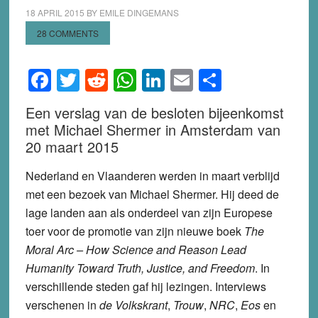
18 APRIL 2015
BY
EMILE DINGEMANS
28 COMMENTS
Facebook
Twitter
Reddit
WhatsApp
LinkedIn
Email
Share
Een verslag van de besloten bijeenkomst
met Michael Shermer in Amsterdam van
20 maart 2015
Nederland en Vlaanderen werden in maart verblijd
met een bezoek van Michael Shermer. Hij deed de
lage landen aan als onderdeel van zijn Europese
toer voor de promotie van zijn nieuwe boek
The
Moral Arc – How Science and Reason Lead
Humanity Toward Truth, Justice, and Freedom
. In
verschillende steden gaf hij lezingen. Interviews
verschenen in
de Volkskrant
,
Trouw
,
NRC
,
Eos
en