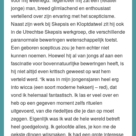
voor mij weerlegd. Tegenover mij zat een (relatief
jonge) man, breed glimlachend en enthousiast
vertellend over zijn ervaring met het scepticisme.
Naast zijn werk bij Skepsis en Kloptdatwel zit hij ook
in de Utrechtse Skepsis werkgroep, die verschillende
paranormale beweringen wetenschappelijk toetst.
Een geboren scepticus zou je hem echter niet
kunnen noemen. Hoewel hij al van jongs af aan een
fascinatie voor bovennatuurlijke beweringen heeft, is
hij niet altijd even kritisch geweest op wat hem
verteld werd. “Ik was in mijn jongensjaren heel erg
into wicca (een soort moderne hekserij – red), dat
vond ik helemaal fantastisch. Ik las er veel over en
heb op een gegeven moment zelfs rituelen
uitgevoerd, van die riedeltjes die je dan op moet
zeggen. Eigenlijk was ik wat de hele wereld betreft
heel goedgelovig. Ik geloofde alles, je kon me de
gekste dingen wijsmaken. Ik had een grote interesse