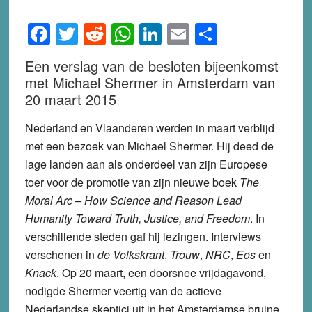
Facebook
Twitter
Reddit
WhatsApp
LinkedIn
Email
Share
Een verslag van de besloten bijeenkomst
met Michael Shermer in Amsterdam van
20 maart 2015
Nederland en Vlaanderen werden in maart verblijd
met een bezoek van Michael Shermer. Hij deed de
lage landen aan als onderdeel van zijn Europese
toer voor de promotie van zijn nieuwe boek
The
Moral Arc – How Science and Reason Lead
Humanity Toward Truth, Justice, and Freedom
. In
verschillende steden gaf hij lezingen. Interviews
verschenen in
de Volkskrant
,
Trouw
,
NRC
,
Eos
en
Knack
. Op 20 maart, een doorsnee vrijdagavond,
nodigde Shermer veertig van de actieve
Nederlandse skeptici uit in het Amsterdamse bruine