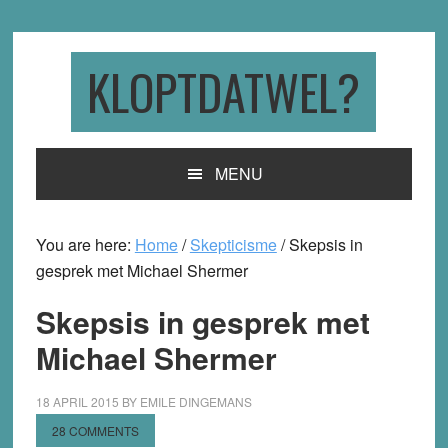
Skip
Skip
Skip
to
to
to
primary
main
primary
KLOPTDATWEL?
navigation
content
sidebar
MENU
You are here:
Home
/
Skepticisme
/
Skepsis in
gesprek met Michael Shermer
Skepsis in gesprek met
Michael Shermer
18 APRIL 2015
BY
EMILE DINGEMANS
28 COMMENTS