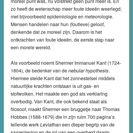
moreel punt was, nu volstrekt geen punt meer is. En
zo heeft de wetenschap meer foute ideeën weerlegd,
met bijvoorbeeld epidemiologie en meteorologie.
Mensen handelen naar hun (foutieve) geloof,
denkende dat ze moreel zijn. Daarom is het
ontkrachten van foute ideeën, de eerste stap naar
een morele wereld.
Als voorbeeld noemt Shermer Immanuel Kant (1724-
1804), de bedenker van de
nebular hypothesis
.
Hiermee stelde Kant dat het zonnestelsel middels
natuurlijke krachten ontstaan is uit gas- en
stofwolken. Het maakte een god als verklaring
overbodig. Van Kant, die ook bekend staat als
filosoof, maakt Shermer een bruggetje naar Thomas
Hobbes (1588-1679) die in zijn ruim 700 pagina’s
tellende werk
Leviathan
een dieper begrip van de
samenleving en de rol van een overheid daarin