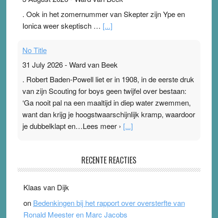
. Ook in het zomernummer van Skepter zijn Ype en
Ionica weer skeptisch …
[...]
No Title
31 July 2026
-
Ward van Beek
. Robert Baden-Powell liet er in 1908, in de eerste druk
van zijn Scouting for boys geen twijfel over bestaan:
‘Ga nooit pal na een maaltijd in diep water zwemmen,
want dan krijg je hoogstwaarschijnlijk kramp, waardoor
je dubbelklapt en…Lees meer ›
[...]
Pleisterplakkers in de topspsort
RECENTE REACTIES
31 July 2026
-
Ward van Beek
. Na mondtape is nu de neuspleister in trek bij
Klaas van Dijk
topsporters. Ze hopen ermee hun hartslag te verlagen
on
Bedenkingen bij het rapport over oversterfte van
terwijl ze meer zuurstof opnemen. Daarop heeft zo’n
Ronald Meester en Marc Jacobs
pleister geen effect. Maar het gevoel ‘makkelijker te