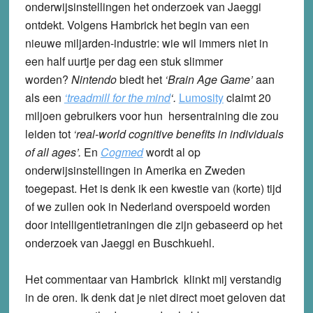
onderwijsinstellingen het onderzoek van Jaeggi
ontdekt. Volgens Hambrick het begin van een
nieuwe miljarden-industrie: wie wil immers niet in
een half uurtje per dag een stuk slimmer
worden?
Nintendo
biedt het
‘Brain Age Game’
aan
als een
‘treadmill for the mind
‘.
Lumosity
claimt 20
miljoen gebruikers voor hun hersentraining die zou
leiden tot
‘real-world cognitive benefits in individuals
of all ages’.
En
Cogmed
wordt al op
onderwijsinstellingen in Amerika en Zweden
toegepast. Het is denk ik een kwestie van (korte) tijd
of we zullen ook in Nederland overspoeld worden
door intelligentietraningen die zijn gebaseerd op het
onderzoek van Jaeggi en Buschkuehl.
Het commentaar van Hambrick klinkt mij verstandig
in de oren. Ik denk dat je niet direct moet geloven dat