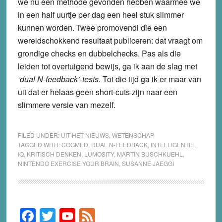
we nu een methode gevonden hebben waarmee we
in een half uurtje per dag een heel stuk slimmer
kunnen worden. Twee promovendi die een
wereldschokkend resultaat publiceren: dat vraagt om
grondige checks en dubbelchecks. Pas als die
leiden tot overtuigend bewijs, ga ik aan de slag met
‘dual N-feedback’-tests.
Tot die tijd ga ik er maar van
uit dat er helaas geen short-cuts zijn naar een
slimmere versie van mezelf.
FILED UNDER:
UIT HET NIEUWS
,
WETENSCHAP
TAGGED WITH:
COGMED
,
DUAL N-FEEDBACK
,
INTELLIGENTIE
,
IQ
,
KRITISCH DENKEN
,
LUMOSITY
,
MARTIN BUSCHKUEHL
,
NINTENDO EXERCISE YOUR BRAIN
,
SUSANNE JAEGGI
F
T
Y
F
Primary