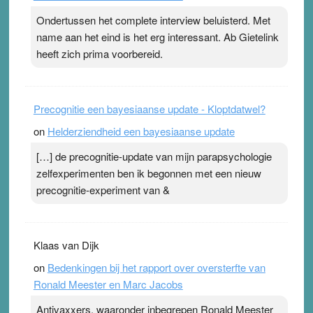
ademen’ kan goud waard zijn. Door…Lees meer
Ondertussen het complete interview beluisterd. Met
Pleisterplakkers in de topspsort ›
[...]
name aan het eind is het erg interessant. Ab Gietelink
heeft zich prima voorbereid.
Precognitie een bayesiaanse update - Kloptdatwel?
on
Helderziendheid een bayesiaanse update
[…] de precognitie-update van mijn parapsychologie
zelfexperimenten ben ik begonnen met een nieuw
precognitie-experiment van &
Klaas van Dijk
on
Bedenkingen bij het rapport over oversterfte van
Ronald Meester en Marc Jacobs
Antivaxxers, waaronder inbegrepen Ronald Meester