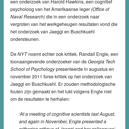
een onderzoek van Harold Hawkins, een cognitief
psycholoog van het Amerikaanse leger
(Office of
Naval Research)
die in een onderzoek naar
vergroten van het werkgeheugen resultaten vond die
het onderzoek van Jaeggi en Buschkuehl
ondersteunen.
De
NYT
noemt echter ook kritiek. Randall Engle, een
toonaangevende onderzoeker van de
Georgia Tech
School of Psychology
presenteerde in augustus en
november 2011 forse kritiek op het onderzoek van
Jaeggi en Buschkuehl. Er zouden methodologische
fouten zijn gemaakt en het lukt volgens Engle niet
om de resultaten te herhalen:
‘At a meeting of cognitive scientists last August,
and again in November, Engle presented a
withering critique of Jaeggi and her colleagues’