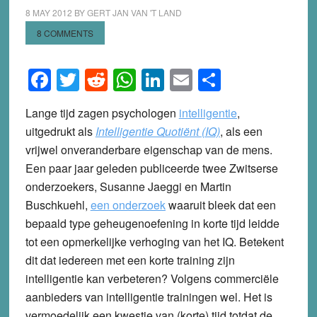
8 MAY 2012
BY
GERT JAN VAN 'T LAND
8 COMMENTS
Facebook
Twitter
Reddit
WhatsApp
LinkedIn
Email
Share
Lange tijd zagen psychologen
intelligentie
,
uitgedrukt als
Intelligentie Quotiënt (IQ)
, als een
vrijwel onveranderbare eigenschap van de mens.
Een paar jaar geleden publiceerde twee Zwitserse
onderzoekers, Susanne Jaeggi en Martin
Buschkuehl,
een onderzoek
waaruit bleek dat een
bepaald type geheugenoefening in korte tijd leidde
tot een opmerkelijke verhoging van het IQ. Betekent
dit dat iedereen met een korte training zijn
intelligentie kan verbeteren? Volgens commerciële
aanbieders van intelligentie trainingen wel. Het is
vermoedelijk een kwestie van (korte) tijd totdat de