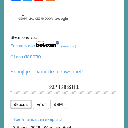
Sidebar
a
wi
o
e
c
tt
u
e
e
er
T
d
b
u
Steun ons via:
o
b
Een aankoop
(meer info)
o
e
donatie
Of een
k
Schrijf je in voor de nieuwsbrief!
SKEPTIC RSS FEED
Skepsis
Error
SBM
Ype & Ionica zijn skeptisch
3 August 2026
-
Ward van Beek