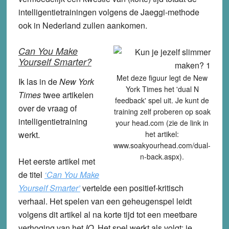
intelligentietrainingen volgens de Jaeggi-methode
ook in Nederland zullen aankomen.
Can You Make
Yourself Smarter?
Met deze figuur legt de New
Ik las in de
New York
York Times het 'dual N
Times
twee artikelen
feedback' spel uit. Je kunt de
over de vraag of
training zelf proberen op soak
intelligentietraining
your head.com (zie de link in
werkt.
het artikel:
www.soakyourhead.com/dual-
n-back.aspx).
Het eerste artikel met
de titel
‘Can You Make
Yourself Smarter’
vertelde een positief-kritisch
verhaal. Het spelen van een geheugenspel leidt
volgens dit artikel al na korte tijd tot een meetbare
verhoging van het
IQ
. Het spel werkt als volgt: je