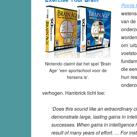
Points 
wetens
van de
onderz
worden
om
‘ui
voetsto
fundame
Nintendo claimt dat het spel 'Brain
die eer
Age' 'een sportschool voor de
hun re
hersens is'.
onderzo
verhogen. Hambrick licht toe:
‘Does this sound like an extraordinary 
demonstrate large, lasting gains in inte
successes. When gains in intelligence
result of many years of effort. … For in