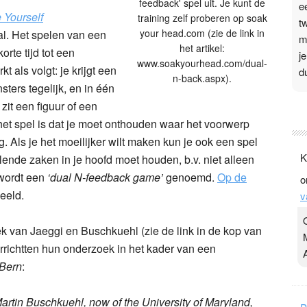
feedback' spel uit. Je kunt de
e
 Yourself
training zelf proberen op soak
t
your head.com (zie de link in
aal. Het spelen van een
m
het artikel:
orte tijd tot een
j
www.soakyourhead.com/dual-
kt als volgt: je krijgt een
d
n-back.aspx).
sters tegelijk, en in één
zit een figuur of een
P
het spel is dat je moet onthouden waar het voorwerp
3
. Als je het moeilijker wilt maken kun je ook een spel
.
K
lende zaken in je hoofd moet houden, b.v. niet alleen
t
 wordt een
‘dual N-feedback game’
genoemd.
Op de
o
v
eeld.
v
D
g
z
oek van Jaeggi en Buschkuehl (zie de link in de kop van
t
errichtten hun onderzoek in het kader van een
 Bern
:
artin Buschkuehl, now of the University of Maryland,