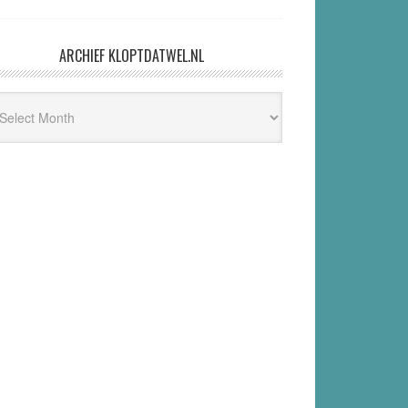
ARCHIEF KLOPTDATWEL.NL
hief
ptdatwel.nl