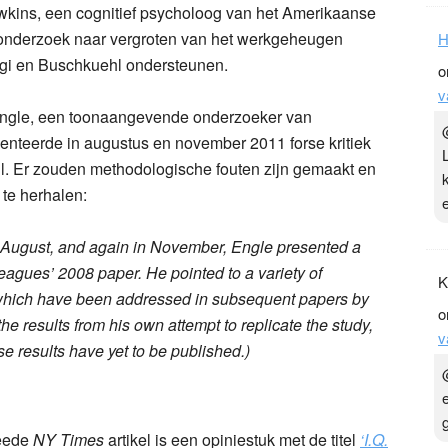
kins, een cognitief psycholoog van het Amerikaanse
 onderzoek naar vergroten van het werkgeheugen
H
ggi en Buschkuehl ondersteunen.
o
v
 Engle, een toonaangevende onderzoeker van
enteerde in augustus en november 2011 forse kritiek
. Er zouden methodologische fouten zijn gemaakt en
 te herhalen:
ast August, and again in November, Engle presented a
leagues’ 2008 paper. He pointed to a variety of
K
hich have been addressed in subsequent papers by
o
e results from his own attempt to replicate the study,
v
e results have yet to be published.)
eede
NY Times
artikel is een opiniestuk met de titel
‘I.Q.