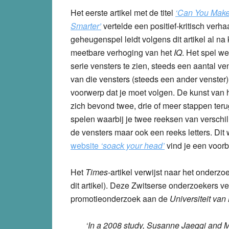
Het eerste artikel met de titel
‘Can You Make
Smarter’
vertelde een positief-kritisch verh
geheugenspel leidt volgens dit artikel al na k
meetbare verhoging van het
IQ
. Het spel wer
serie vensters te zien, steeds een aantal ven
van die vensters (steeds een ander venster) 
voorwerp dat je moet volgen. De kunst van 
zich bevond twee, drie of meer stappen terug
spelen waarbij je twee reeksen van verschil
de vensters maar ook een reeks letters. Dit
website
‘soack your head’
vind je een voorb
Het
Times-
artikel verwijst naar het onderz
dit artikel). Deze Zwitserse onderzoekers v
promotieonderzoek aan de
Universiteit van
‘In a 2008 study, Susanne Jaeggi and M