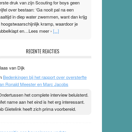
erste druk van zijn Scouting for boys geen
wijfel over bestaan: ‘Ga nooit pal na een
aaltijd in diep water zwemmen, want dan krijg
e hoogstwaarschijnlijk kramp, waardoor je
ubbelklapt en…Lees meer ›
[...]
leisterplakkers in de topspsort
RECENTE REACTIES
1 July 2026
-
Ward van Beek
 Na mondtape is nu de neuspleister in trek bij
laas van Dijk
opsporters. Ze hopen ermee hun hartslag te
n
Bedenkingen bij het rapport over oversterfte
erlagen terwijl ze meer zuurstof opnemen.
an Ronald Meester en Marc Jacobs
aarop heeft zo’n pleister geen effect. Maar het
evoel ‘makkelijker te ademen’ kan goud waard
Ondertussen het complete interview beluisterd.
ijn. Door…Lees meer Pleisterplakkers in de
Met name aan het eind is het erg interessant.
opspsort ›
[...]
Ab Gietelink heeft zich prima voorbereid.