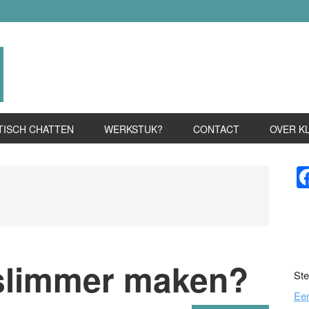
TISCH CHATTEN
WERKSTUK?
CONTACT
OVER K
P
S
f slimmer maken?
Ste
Ee