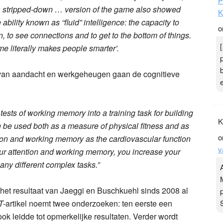
P
 a stripped-down … version of the game also showed
K
bility known as “fluid” intelligence: the capacity to
o
n, to see connections and to get to the bottom of things.
me literally makes people smarter’.
nen van aandacht en werkgeheugen gaan de cognitieve
tests of working memory into a training task for building
K
n be used both as a measure of physical fitness and as
o
tion and working memory as the cardiovascular function
v
 your attention and working memory, you increase your
many different complex tasks.”
 het resultaat van Jaeggi en Buschkuehl sinds 2008 al
T-
artikel noemt twee onderzoeken: ten eerste een
 leidde tot opmerkelijke resultaten. Verder wordt