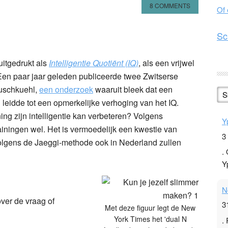
8 COMMENTS
Of
n
l
hare
Sc
 uitgedrukt als
Intelligentie Quotiënt (IQ)
, als een vrijwel
en paar jaar geleden publiceerde twee Zwitserse
uschkuehl,
een onderzoek
waaruit bleek dat een
S
 leidde tot een opmerkelijke verhoging van het IQ.
ning zijn intelligentie kan verbeteren? Volgens
Y
ainingen wel. Het is vermoedelijk een kwestie van
3
en volgens de Jaeggi-methode ook in Nederland zullen
.
Y
N
over de vraag of
3
Met deze figuur legt de New
York Times het 'dual N
.