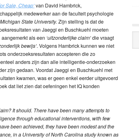
for Sale, Cheap’
van David Hambrick,
chappelijk medewerker aan de faculteit psychologie
Michigan State University.
Zijn stelling is dat de
oeksresultaten van Jaeggi en Buschkuehl moeten
Arc
 aangemerkt als een
‘uitzonderlijke claim’
die vraagt
Klo
tzonderlijk bewijs’
. Volgens Hambrick kunnen we niet
ots onderzoeksresultaten accepteren die zo
nteel anders zijn dan alle intelligentie-onderzoeken
der zijn gedaan. Voordat Jaeggi en Buschkuehl met
sultaten kwamen, was er geen enkel eerder uitgevoerd
ek dat liet zien dat oefeningen het IQ konden
claim? It should. There have been many attempts to
lligence through educational interventions, with few
 have been achieved, they have been modest and the
stance, in a University of North Carolina study known as