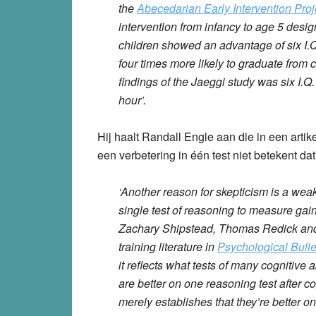
the
Abecedarian Early Intervention Proj
intervention from infancy to age 5 design
children showed an advantage of six I.Q
four times more likely to graduate from c
findings of the Jaeggi study was six I.Q.
hour’.
Hij haalt Randall Engle aan die in een artike
een verbetering in één test niet betekent da
‘Another reason for skepticism is a weak
single test of reasoning to measure gain
Zachary Shipstead, Thomas Redick and R
training literature in
Psychological Bulle
it reflects what tests of many cognitive
are better on one reasoning test after cog
merely establishes that they’re better o