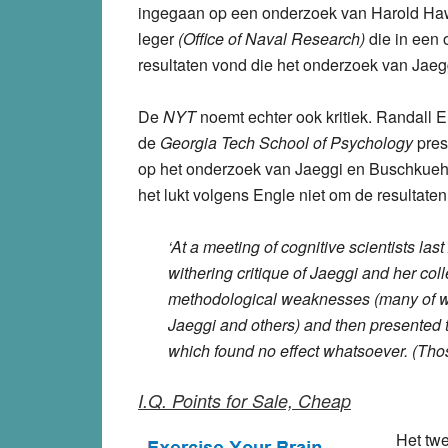
ingegaan op een onderzoek van Harold Haw
leger
(Office of Naval Research)
die in een
resultaten vond die het onderzoek van Jae
De
NYT
noemt echter ook kritiek. Randall
de
Georgia Tech School of Psychology
pres
op het onderzoek van Jaeggi en Buschkuehl
het lukt volgens Engle niet om de resultaten
‘At a meeting of cognitive scientists l
withering critique of Jaeggi and her col
methodological weaknesses (many of w
Jaeggi and others) and then presented th
which found no effect whatsoever. (Thos
I.Q. Points for Sale, Cheap
Het tw