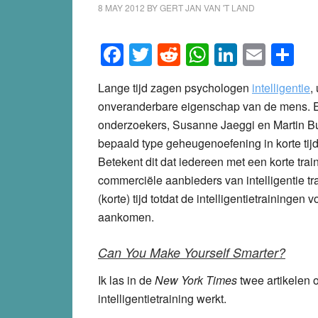
8 MAY 2012
BY
GERT JAN VAN 'T LAND
Facebook
Twitter
Reddit
WhatsApp
LinkedI
Emai
S
Lange tijd zagen psychologen
intelligentie
,
onveranderbare eigenschap van de mens. E
onderzoekers, Susanne Jaeggi en Martin B
bepaald type geheugenoefening in korte tijd
Betekent dit dat iedereen met een korte trai
commerciële aanbieders van intelligentie tr
(korte) tijd totdat de intelligentietraining
aankomen.
Can You Make Yourself Smarter?
Ik las in de
New York Times
twee artikelen 
intelligentietraining werkt.