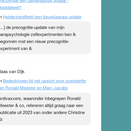
recognitie een bayesiaanse update -
loptdatwel?
n
Helderziendheid een bayesiaanse update
[…] de precognitie-update van mijn
parapsychologie zelfexperimenten ben ik
begonnen met een nieuw precognitie-
experiment van &
laas van Dijk
n
Bedenkingen bij het rapport over oversterfte
an Ronald Meester en Marc Jacobs
Antivaxxers, waaronder inbegrepen Ronald
Meester & co, refereren altijd graag naar een
publicatie uit 2023 van onder andere Christine
St