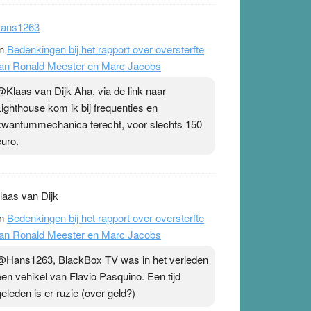
ans1263
n
Bedenkingen bij het rapport over oversterfte
an Ronald Meester en Marc Jacobs
@Klaas van Dijk Aha, via de link naar
Lighthouse kom ik bij frequenties en
kwantummechanica terecht, voor slechts 150
euro.
laas van Dijk
n
Bedenkingen bij het rapport over oversterfte
an Ronald Meester en Marc Jacobs
@Hans1263, BlackBox TV was in het verleden
een vehikel van Flavio Pasquino. Een tijd
geleden is er ruzie (over geld?)