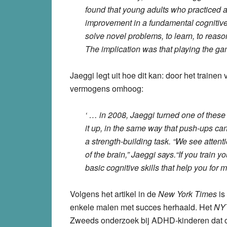
found that young adults who practiced
improvement in a fundamental cognitive a
solve novel problems, to learn, to reaso
The implication was that playing the ga
Jaeggi legt uit hoe dit kan: door het trai
vermogens omhoog:
‘ … in 2008, Jaeggi turned one of these 
it up, in the same way that push-ups ca
a strength-building task. “We see atten
of the brain,” Jaeggi says.“If you train
basic cognitive skills that help you for 
Volgens het artikel in de
New York Times
is
enkele malen met succes herhaald. Het
NY
Zweeds onderzoek bij ADHD-kinderen dat ook