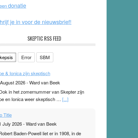
o
e
donatie
 een
k
hrijf je in voor de nieuwsbrief!
SKEPTIC RSS FEED
kepsis
Error
SBM
pe & Ionica zijn skeptisch
 August 2026
-
Ward van Beek
 Ook in het zomernummer van Skepter zijn
pe en Ionica weer skeptisch …
[...]
o Title
1 July 2026
-
Ward van Beek
 Robert Baden-Powell liet er in 1908, in de