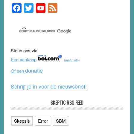
F
T
Y
F
Primary
Sidebar
a
wi
o
e
c
tt
u
e
e
er
T
d
b
u
Steun ons via:
o
b
Een aankoop
(meer info)
o
e
donatie
Of een
k
Schrijf je in voor de nieuwsbrief!
SKEPTIC RSS FEED
Skepsis
Error
SBM