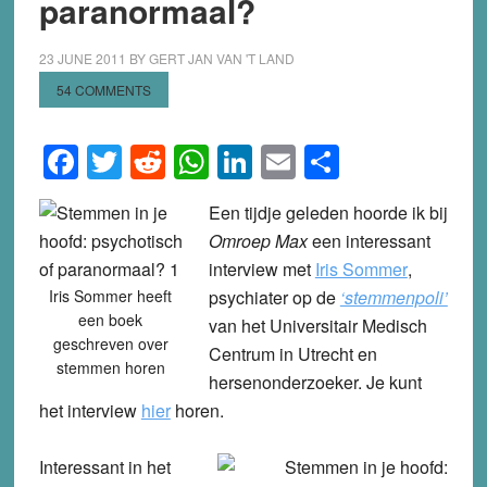
paranormaal?
23 JUNE 2011
BY
GERT JAN VAN 'T LAND
54 COMMENTS
Facebook
Twitter
Reddit
WhatsApp
LinkedIn
Email
Share
Een tijdje geleden hoorde ik bij
Omroep Max
een interessant
interview met
Iris Sommer
,
Iris Sommer heeft
psychiater op de
‘stemmenpoli’
een boek
van het Universitair Medisch
geschreven over
Centrum in Utrecht en
stemmen horen
hersenonderzoeker. Je kunt
het interview
hier
horen.
Interessant in het