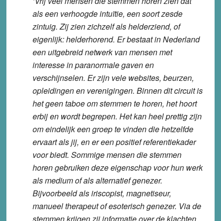
‘Vrij veel mensen die stemmen horen zien dat
als een verhoogde intuïtie, een soort zesde
zintuig. Zij zien zichzelf als helderziend, of
eigenlijk: helderhorend. Er bestaat in Nederland
een uitgebreid netwerk van mensen met
interesse in paranormale gaven en
verschijnselen. Er zijn vele websites, beurzen,
opleidingen en verenigingen. Binnen dit circuit is
het geen taboe om stemmen te horen, het hoort
erbij en wordt begrepen. Het kan heel prettig zijn
om eindelijk een groep te vinden die hetzelfde
ervaart als jij, en er een positief referentiekader
voor biedt. Sommige mensen die stemmen
horen gebruiken deze eigenschap voor hun werk
als medium of als alternatief genezer.
Bijvoorbeeld als iriscopist, magnetiseur,
manueel therapeut of esoterisch genezer. Via de
stemmen krijgen zij informatie over de klachten