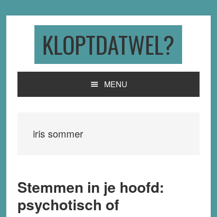
Skip
Skip
Skip
to
to
to
primary
main
primary
KLOPTDATWEL?
navigation
content
sidebar
MENU
iris sommer
Stemmen in je hoofd:
psychotisch of