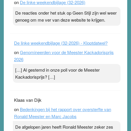
on
De linke weekendbijlage (32-2026)
terwijl ze meer zuurstof opnemen. Daarop heeft zo’n
pleister geen effect. Maar het gevoel ‘makkelijker te
De reacties onder het stuk op Geen Stijl zijn wel weer
ademen’ kan goud waard zijn. Door…Lees meer
genoeg om me ver van deze website te krijgen.
Pleisterplakkers in de topspsort ›
[...]
De linke weekendbijlage (32-2026) - Kloptdatwel?
on
Genomineerden voor de Meester Kackadorisprijs
2026
[…] Al gestemd in onze poll voor de Meester
Kackadorisprijs? […]
Klaas van Dijk
on
Bedenkingen bij het rapport over oversterfte van
Ronald Meester en Marc Jacobs
De afgelopen jaren heeft Ronald Meester zeker zes