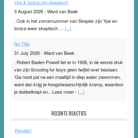
Ype & Ionica zijn skeptisch
3 August 2026
-
Ward van Beek
. Ook in het zomernummer van Skepter zijn Ype en
Ionica weer skeptisch …
[...]
No Title
31 July 2026
-
Ward van Beek
. Robert Baden-Powell liet er in 1908, in de eerste druk
van zijn Scouting for boys geen twijfel over bestaan:
‘Ga nooit pal na een maaltijd in diep water zwemmen,
want dan krijg je hoogstwaarschijnlijk kramp, waardoor
je dubbelklapt en…Lees meer ›
[...]
Pleisterplakkers in de topspsort
RECENTE REACTIES
31 July 2026
-
Ward van Beek
. Na mondtape is nu de neuspleister in trek bij
Renate1
topsporters. Ze hopen ermee hun hartslag te verlagen