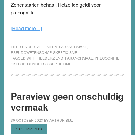
Zenerkaarten behaal. Hetzelfde geldt voor
precognitie.
about
[Read more…]
Test
jezelf
FILED UNDER:
ALGEMEEN
,
PARANORMAAL
,
op
PSEUDOWETENSCHAP
,
SKEPTICISME
TAGGED WITH:
HELDERZIEND
,
PARANORMAAL
,
PRECOGNITIE
,
helderziendheid
SKEPSIS CONGRES
,
SKEPTICISME
en
precognitie!
Paraview geen onschuldig
vermaak
30 OCTOBER 2023
BY
ARTHUR BIJL
10 COMMENTS