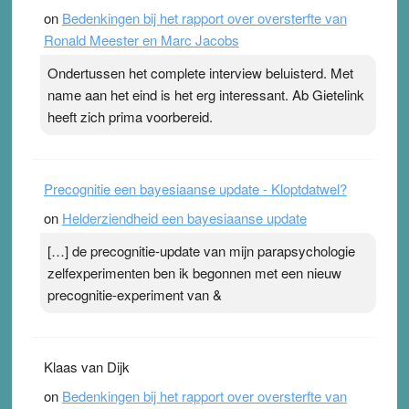
on
Bedenkingen bij het rapport over oversterfte van
terwijl ze meer zuurstof opnemen. Daarop heeft zo’n
Ronald Meester en Marc Jacobs
pleister geen effect. Maar het gevoel ‘makkelijker te
ademen’ kan goud waard zijn. Door…Lees meer
Ondertussen het complete interview beluisterd. Met
Pleisterplakkers in de topspsort ›
[...]
name aan het eind is het erg interessant. Ab Gietelink
heeft zich prima voorbereid.
Precognitie een bayesiaanse update - Kloptdatwel?
on
Helderziendheid een bayesiaanse update
[…] de precognitie-update van mijn parapsychologie
zelfexperimenten ben ik begonnen met een nieuw
precognitie-experiment van &
Klaas van Dijk
on
Bedenkingen bij het rapport over oversterfte van