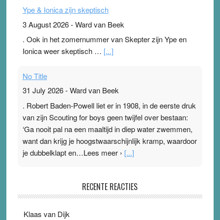
Ype & Ionica zijn skeptisch
3 August 2026
-
Ward van Beek
. Ook in het zomernummer van Skepter zijn Ype en
Ionica weer skeptisch …
[...]
No Title
31 July 2026
-
Ward van Beek
. Robert Baden-Powell liet er in 1908, in de eerste druk
van zijn Scouting for boys geen twijfel over bestaan:
‘Ga nooit pal na een maaltijd in diep water zwemmen,
want dan krijg je hoogstwaarschijnlijk kramp, waardoor
je dubbelklapt en…Lees meer ›
[...]
Pleisterplakkers in de topspsort
RECENTE REACTIES
31 July 2026
-
Ward van Beek
. Na mondtape is nu de neuspleister in trek bij
Klaas van Dijk
topsporters. Ze hopen ermee hun hartslag te verlagen