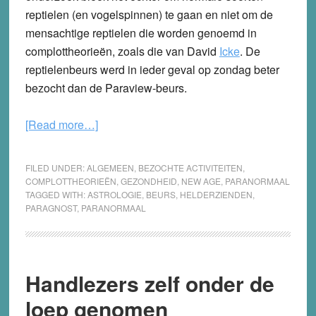
reptielen (en vogelspinnen) te gaan en niet om de
mensachtige reptielen die worden genoemd in
complottheorieën, zoals die van David
Icke
. De
reptielenbeurs werd in ieder geval op zondag beter
bezocht dan de Paraview-beurs.
about
[Read more…]
Paraview
geen
FILED UNDER:
ALGEMEEN
,
BEZOCHTE ACTIVITEITEN
,
onschuldig
COMPLOTTHEORIEËN
,
GEZONDHEID
,
NEW AGE
,
PARANORMAAL
TAGGED WITH:
ASTROLOGIE
,
BEURS
,
HELDERZIENDEN
,
vermaak
PARAGNOST
,
PARANORMAAL
Handlezers zelf onder de
loep genomen