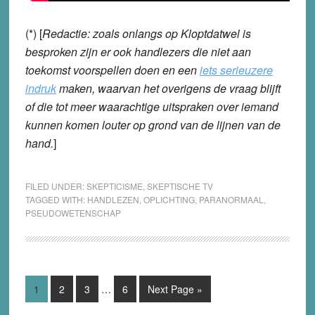
(*) [
Redactie: zoals onlangs op Kloptdatwel is
besproken zijn er ook handlezers die niet aan
toekomst voorspellen doen en een
iets serieuzere
indruk
maken, waarvan het overigens de vraag blijft
of die tot meer waarachtige uitspraken over iemand
kunnen komen louter op grond van de lijnen van de
hand.
]
FILED UNDER:
SKEPTICISME
,
SKEPTISCHE TV
TAGGED WITH:
HANDLEZEN
,
OPLICHTING
,
PARANORMAAL
,
PSEUDOWETENSCHAP
Interim
Page
Page
Page
Page
Go
1
2
3
…
6
Next Page »
pages
to
omitted