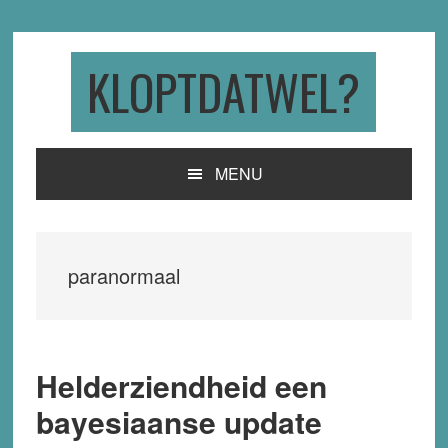
Skip
Skip
Skip
to
to
to
primary
main
primary
KLOPTDATWEL?
navigation
content
sidebar
MENU
paranormaal
Helderziendheid een
bayesiaanse update