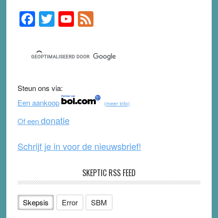
F
T
Y
F
Primary
Sidebar
a
wi
o
e
c
tt
u
e
e
er
T
d
b
u
Steun ons via:
o
b
Een aankoop
(meer info)
o
e
donatie
Of een
k
Schrijf je in voor de nieuwsbrief!
SKEPTIC RSS FEED
Skepsis
Error
SBM