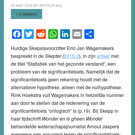
22 MAY 2026
BY
ARTHUR BIJL
1 COMMENT
Facebook
Twitter
Reddit
WhatsApp
LinkedIn
Email
Share
Huidige Skepsisvoorzitter Eric-Jan Wagemakers
bespreekt in de
Skepter (
2015-2
), in zijn
artikel
met
de titel “Statistiek van het gezonde verstand”, een
probleem van de significantietoets. Namelijk dat de
significantietoets geen rekening houdt met de
alternatieve hypothese, alleen met de nulhypothese.
Rink Hoekstra vult Wagemakers in hetzelfde nummer
aan door te stellen dat de redenering van de
significantietoets “onlogisch” is (p.19). Bij Skepp in
haar tijdschrift
Wonder en is gheen Wonder
behandelde wetenschapsjournalist Arnout Jaspers
eveneens een argument tegen de significantietoets: