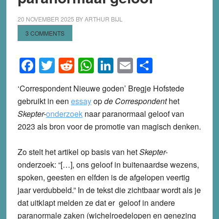
20 NOVEMBER 2025
BY
ARTHUR BIJL
3 COMMENTS
Facebook
Twitter
Reddit
WhatsApp
LinkedIn
Email
Share
‘Correspondent Nieuwe goden’ Bregje Hofstede
gebruikt in een
essay
op
de Correspondent
het
Skepter-
onderzoek
naar paranormaal geloof van
2023 als bron voor de promotie van magisch denken.
Zo stelt het artikel op basis van het
Skepter-
onderzoek: “[…], ons geloof in buitenaardse wezens,
spoken, geesten en elfden is de afgelopen veertig
jaar verdubbeld.” In de tekst die zichtbaar wordt als je
dat uitklapt melden ze dat er geloof in andere
paranormale zaken (wichelroedelopen en genezing