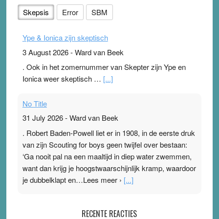
Skepsis
Error
SBM
Ype & Ionica zijn skeptisch
3 August 2026
-
Ward van Beek
. Ook in het zomernummer van Skepter zijn Ype en
Ionica weer skeptisch …
[...]
No Title
31 July 2026
-
Ward van Beek
. Robert Baden-Powell liet er in 1908, in de eerste druk
van zijn Scouting for boys geen twijfel over bestaan:
‘Ga nooit pal na een maaltijd in diep water zwemmen,
want dan krijg je hoogstwaarschijnlijk kramp, waardoor
je dubbelklapt en…Lees meer ›
[...]
Pleisterplakkers in de topspsort
RECENTE REACTIES
31 July 2026
-
Ward van Beek