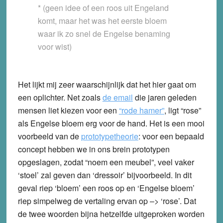
* (geen idee of een roos uit Engeland
komt, maar het was het eerste bloem
waar ik zo snel de Engelse benaming
voor wist)
Het lijkt mij zeer waarschijnlijk dat het hier gaat om
een oplichter. Net zoals
de email
die jaren geleden
mensen liet kiezen voor een
“rode hamer”
, ligt “rose”
als Engelse bloem erg voor de hand. Het is een mooi
voorbeeld van de
prototypetheorie
: voor een bepaald
concept hebben we in ons brein prototypen
opgeslagen, zodat “noem een meubel”, veel vaker
‘stoel’ zal geven dan ‘dressoir’ bijvoorbeeld. In dit
geval riep ‘bloem’ een roos op en ‘Engelse bloem’
riep simpelweg de vertaling ervan op –> ‘rose’. Dat
de twee woorden bijna hetzelfde uitgeproken worden