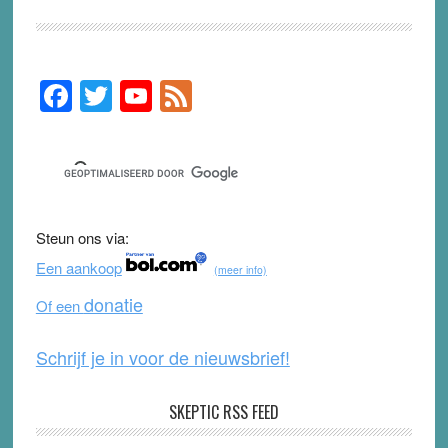
F
T
Y
F
Primary
Sidebar
a
wi
o
e
c
tt
u
e
e
er
T
d
b
u
Steun ons via:
o
b
Een aankoop
(meer info)
o
e
donatie
Of een
k
Schrijf je in voor de nieuwsbrief!
SKEPTIC RSS FEED