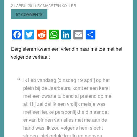
21 APRIL 2011
BY
MAARTEN KOLLER
57 COMMENTS
Facebook
Twitter
Reddit
WhatsApp
LinkedIn
Email
Share
Eergisteren kwam een vriendin naar me toe met het
volgende verhaal:
Ik liep vandaag [dinsdag 19 april] op het
plein bij de Jaarbeurs, komt er een kerel
met een zwarte tulband al pratend op me
af. Hij zei dat ik een vrolijk meisje was
met een leuke persoonlijkheid maar dat
er van binnen van alles met me aan de
hand was. Ik zou volgens hem slecht
slapen, niet gelukkig zijn en mensen