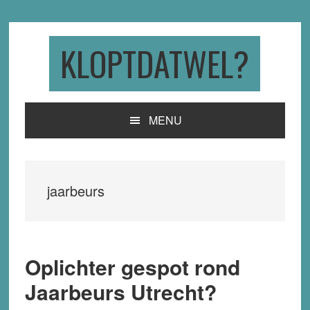
Skip
Skip
Skip
to
to
to
primary
main
primary
KLOPTDATWEL?
navigation
content
sidebar
MENU
jaarbeurs
Oplichter gespot rond
Jaarbeurs Utrecht?