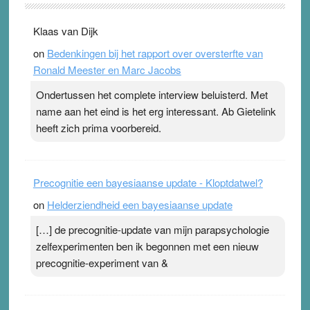
. Na mondtape is nu de neuspleister in trek bij
Klaas van Dijk
topsporters. Ze hopen ermee hun hartslag te verlagen
on
Bedenkingen bij het rapport over oversterfte van
terwijl ze meer zuurstof opnemen. Daarop heeft zo’n
Ronald Meester en Marc Jacobs
pleister geen effect. Maar het gevoel ‘makkelijker te
ademen’ kan goud waard zijn. Door…Lees meer
Ondertussen het complete interview beluisterd. Met
Pleisterplakkers in de topspsort ›
[...]
name aan het eind is het erg interessant. Ab Gietelink
heeft zich prima voorbereid.
Precognitie een bayesiaanse update - Kloptdatwel?
on
Helderziendheid een bayesiaanse update
[…] de precognitie-update van mijn parapsychologie
zelfexperimenten ben ik begonnen met een nieuw
precognitie-experiment van &