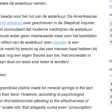
P
etale de waterkuur nemen.
K
o
k bewijs voor het nut van de waterkuur. De Amerikaanse
erie artikelen
over geschreven in de
Skeptical Inquirer
,
ell concludeert dat moderne medicijnen de waterkuur
zoute water geen meerwaarde meer voor het bestrijden
o-effect van de waterkuur (een
placebo
is een
 merkt hij terecht op dat veel mensen baat hebben bij
aar nog een eigen theorie aan toe. Het bronwater in
K
s aan doet om weer snel beter te worden!
o
irer
:
v
randiose claims made for mineral springs is the fact
in their favor. However, according to psychologist
find testimonials attesting to the effectiveness of
 ‘snake oils’ that allegedly cured even ‘consumption’