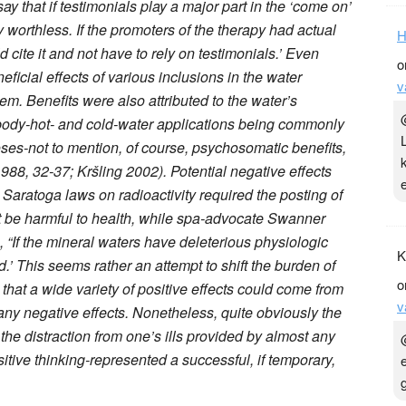
 say that if testimonials play a major part in the ‘come on’
ly worthless. If the promoters of the therapy had actual
H
d cite it and not have to rely on testimonials.’ Even
o
icial effects of various inclusions in the water
v
m. Benefits were also attributed to the water’s
body-hot- and cold-water applications being commonly
oses-not to mention, of course, psychosomatic benefits,
988, 32-37; Kršling 2002). Potential negative effects
Saratoga laws on radioactivity required the posting of
t be harmful to health, while spa-advocate Swanner
g, “If the mineral waters have deleterious physiologic
K
d.’ This seems rather an attempt to shift the burden of
o
, that a wide variety of positive effects could come from
v
any negative effects. Nonetheless, quite obviously the
 the distraction from one’s ills provided by almost any
itive thinking-represented a successful, if temporary,