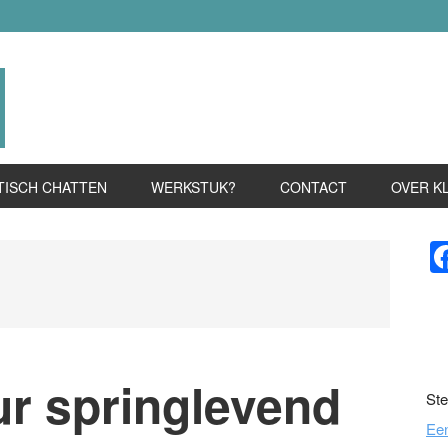
TISCH CHATTEN
WERKSTUK?
CONTACT
OVER K
P
S
r springlevend
Ste
Ee