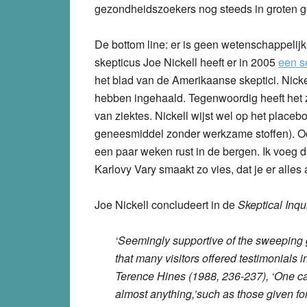
gezondheidszoekers nog steeds in groten g
De bottom line: er is geen wetenschappelij
skepticus Joe Nickell heeft er in 2005
een s
het blad van de Amerikaanse skeptici. Nick
hebben ingehaald. Tegenwoordig heeft het 
van ziektes. Nickell wijst wel op het placeb
geneesmiddel zonder werkzame stoffen). Ook
een paar weken rust in de bergen. Ik voeg d
Karlovy Vary smaakt zo vies, dat je er alle
Joe Nickell concludeert in de
Skeptical Inqu
‘Seemingly supportive of the sweeping g
that many visitors offered testimonials 
Terence Hines (1988, 236-237), ‘One can 
almost anything,’such as those given for