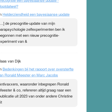
recognitie een bayesiaanse update -
loptdatwel?
n
Helderziendheid een bayesiaanse update
[…] de precognitie-update van mijn
parapsychologie zelfexperimenten ben ik
begonnen met een nieuw precognitie-
experiment van &
laas van Dijk
n
Bedenkingen bij het rapport over oversterfte
an Ronald Meester en Marc Jacobs
Antivaxxers, waaronder inbegrepen Ronald
Meester & co, refereren altijd graag naar een
publicatie uit 2023 van onder andere Christine
St