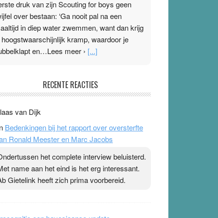
erste druk van zijn Scouting for boys geen
wijfel over bestaan: ‘Ga nooit pal na een
aaltijd in diep water zwemmen, want dan krijg
e hoogstwaarschijnlijk kramp, waardoor je
ubbelklapt en…Lees meer ›
[...]
leisterplakkers in de topspsort
RECENTE REACTIES
1 July 2026
-
Ward van Beek
 Na mondtape is nu de neuspleister in trek bij
laas van Dijk
opsporters. Ze hopen ermee hun hartslag te
n
Bedenkingen bij het rapport over oversterfte
erlagen terwijl ze meer zuurstof opnemen.
an Ronald Meester en Marc Jacobs
aarop heeft zo’n pleister geen effect. Maar het
evoel ‘makkelijker te ademen’ kan goud waard
Ondertussen het complete interview beluisterd.
ijn. Door…Lees meer Pleisterplakkers in de
Met name aan het eind is het erg interessant.
opspsort ›
[...]
Ab Gietelink heeft zich prima voorbereid.