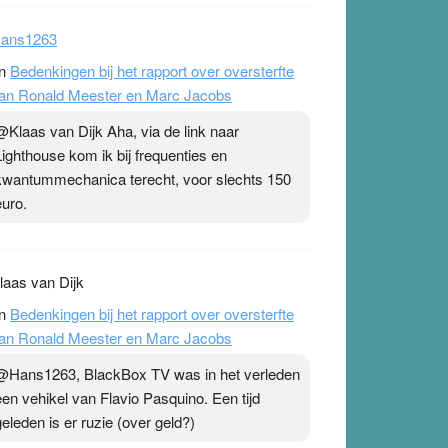
ans1263
n
Bedenkingen bij het rapport over oversterfte
an Ronald Meester en Marc Jacobs
@Klaas van Dijk Aha, via de link naar
Lighthouse kom ik bij frequenties en
kwantummechanica terecht, voor slechts 150
euro.
laas van Dijk
n
Bedenkingen bij het rapport over oversterfte
an Ronald Meester en Marc Jacobs
@Hans1263, BlackBox TV was in het verleden
een vehikel van Flavio Pasquino. Een tijd
geleden is er ruzie (over geld?)