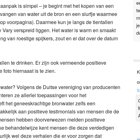
e
 aanpak is simpel – je begint met het kopen van een
t
pvangen van water uit de bron en een slurfje waarmee
m
ie op voorpagina). Daarmee kun je langs de tientallen
j
 Vary verspreid liggen. Het water is warm en smaakt
d
ng van roestige spijkers, zout en ei dat over de datum
P
3
vallen te drinken. Er zijn ook vermeende positieve
.
 foto hiernaast is te zien.
K
t
o
v
nwater? Volgens de Duitse vereniging van producenten
v
D
teren ze allerlei toepassingen voor het
g
eft het geneeskrachtige bronwater zelfs een
z
akkelijk aan positieve testimonials van mensen die de
t
 mensen hebben doorverwezen melden positieve
 elke behandelwijze kent mensen die deze verdedigen
urlijk wel deze verhalen die er voor zorgen dat