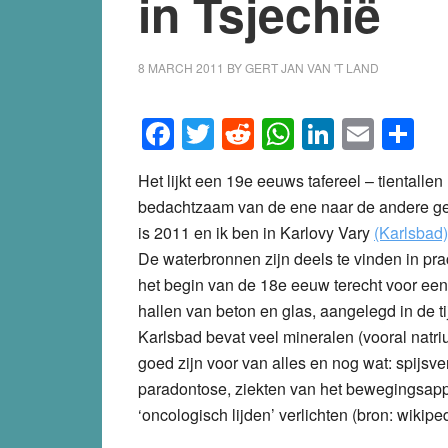
in Tsjechië
8 MARCH 2011
BY
GERT JAN VAN 'T LAND
Facebook
Twitter
Reddit
WhatsApp
LinkedI
Emai
S
Het lijkt een 19e eeuws tafereel – tiental
bedachtzaam van de ene naar de andere gen
is 2011 en ik ben in Karlovy Vary
(Karlsbad)
De waterbronnen zijn deels te vinden in pra
het begin van de 18e eeuw terecht voor ee
hallen van beton en glas, aangelegd in de ti
Karlsbad bevat veel mineralen (vooral natr
goed zijn voor van alles en nog wat: spijsver
paradontose, ziekten van het bewegingsappar
‘oncologisch lijden’ verlichten (bron: wikipe