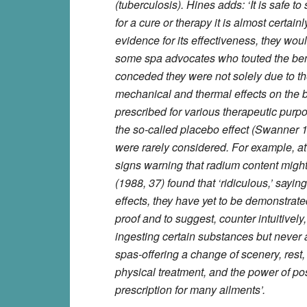
(tuberculosis). Hines adds: ‘It is safe to
for a cure or therapy it is almost certain
evidence for its effectiveness, they woul
some spa advocates who touted the benef
conceded they were not solely due to the
mechanical and thermal effects on the 
prescribed for various therapeutic purp
the so-called placebo effect (Swanner 1
were rarely considered. For example, at 
signs warning that radium content migh
(1988, 37) found that ‘ridiculous,’ sayin
effects, they have yet to be demonstrate
proof and to suggest, counter intuitively
ingesting certain substances but never 
spas-offering a change of scenery, rest,
physical treatment, and the power of pos
prescription for many ailments’.