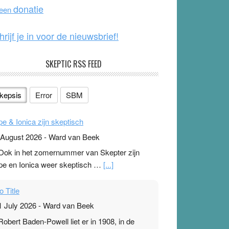
o
e
donatie
 een
k
hrijf je in voor de nieuwsbrief!
SKEPTIC RSS FEED
kepsis
Error
SBM
pe & Ionica zijn skeptisch
 August 2026
-
Ward van Beek
 Ook in het zomernummer van Skepter zijn
pe en Ionica weer skeptisch …
[...]
o Title
1 July 2026
-
Ward van Beek
 Robert Baden-Powell liet er in 1908, in de