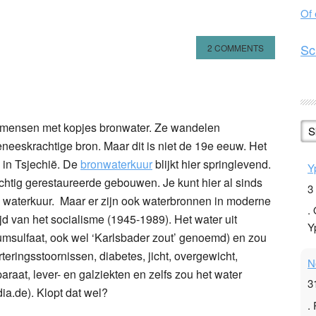
Of
Sc
2 COMMENTS
n
l
hare
len mensen met kopjes bronwater. Ze wandelen
S
eeskrachtige bron. Maar dit is niet de 19e eeuw. Het
in Tsjechië. De
bronwaterkuur
blijkt hier springlevend.
Y
chtig gerestaureerde gebouwen. Je kunt hier al sinds
3
n waterkuur. Maar er zijn ook waterbronnen in moderne
.
jd van het socialisme (1945-1989). Het water uit
Y
iumsulfaat, ook wel ‘Karlsbader zout’ genoemd) en zou
teringsstoornissen, diabetes, jicht, overgewicht,
N
aat, lever- en galziekten en zelfs zou het water
3
dia.de). Klopt dat wel?
.