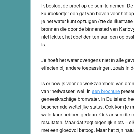
Ik besloot de proef op de som te nemen. De
kuurbekertje: een gat van boven voor het o
je het water kunt opzuigen (zie de illustrat
bronnen die door de binnenstad van Karlovy
niet lekker, het doet denken aan een oplossi
is.
Je hoeft het water overigens niet in alle ge
effecten bij andere toepassingen, zoals in de
Is er bewijs voor de werkzaamheid van bro
van ‘heilwasser’ wel. In
een brochure
presen
geneeskrachtige bronwater. In Duitsland he
beschermde wettelijke status. Ook kom je m
waterkuur hebben gedaan. Ook artsen die
resultaten. Maar dat zegt eigenlijk niets –
met een gloedvol betoog. Maar het zijn natu