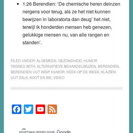
1:26 Berendien: ‘De chemische heren deinzen
nergens voor terug, als ze het niet kunnen
bewijzen in laboratoria dan deug’ het niet,
terwijl ik honderden mensen heb genezen,
gelukkige mensen nu, van alle rangen en
standen’.
FILED UNDER:
ALGEMEEN
,
GEZONDHEID
,
HUMOR
TAGGED WITH:
ALTERNATIEVE BEHANDELWIJZEN
,
BERENDIEN
,
BERENDIEN UUT WISP
,
HUMOR
,
KEEK OP DE WEEK
,
KLAZIEN
UUT ZALK
,
KOOT EN BIE
,
VIDEO
F
T
Y
F
Primary
Sidebar
a
wi
o
e
c
tt
u
e