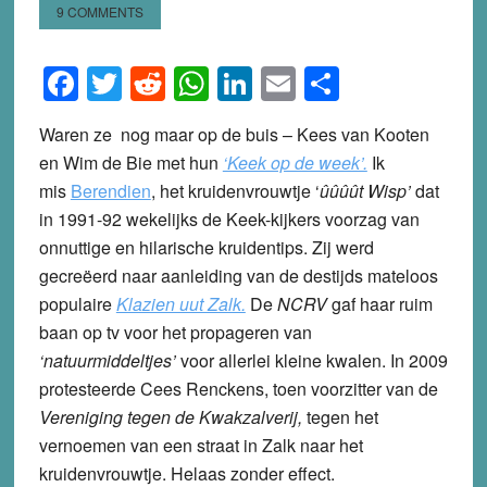
9 COMMENTS
Facebook
Twitter
Reddit
WhatsApp
LinkedIn
Email
Share
Waren ze nog maar op de buis – Kees van Kooten
en Wim de Bie met hun
‘Keek op de week’.
Ik
mis
Berendien
, het kruidenvrouwtje ‘
ûûûût Wisp’
dat
in 1991-92 wekelijks de Keek-kijkers voorzag van
onnuttige en hilarische kruidentips. Zij werd
gecreëerd naar aanleiding van de destijds mateloos
populaire
Klazien uut Zalk.
De
NCRV
gaf haar ruim
baan op tv voor het propageren van
‘natuurmiddeltjes’
voor allerlei kleine kwalen. In 2009
protesteerde Cees Renckens, toen voorzitter van de
Vereniging tegen de Kwakzalverij,
tegen het
vernoemen van een straat in Zalk naar het
kruidenvrouwtje. Helaas zonder effect.