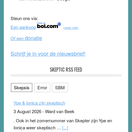
e
er
T
d
b
u
Steun ons via:
o
b
Een aankoop
(meer info)
o
e
donatie
Of een
k
Schrijf je in voor de nieuwsbrief!
SKEPTIC RSS FEED
Skepsis
Error
SBM
Ype & Ionica zijn skeptisch
3 August 2026
-
Ward van Beek
. Ook in het zomernummer van Skepter zijn Ype en
Ionica weer skeptisch …
[...]