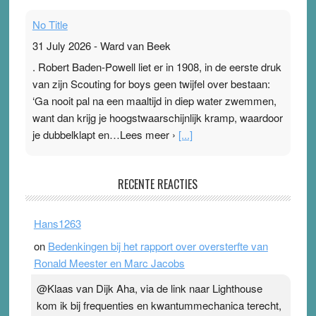
No Title
31 July 2026
-
Ward van Beek
. Robert Baden-Powell liet er in 1908, in de eerste druk
van zijn Scouting for boys geen twijfel over bestaan:
‘Ga nooit pal na een maaltijd in diep water zwemmen,
want dan krijg je hoogstwaarschijnlijk kramp, waardoor
je dubbelklapt en…Lees meer ›
[...]
Pleisterplakkers in de topspsort
RECENTE REACTIES
31 July 2026
-
Ward van Beek
. Na mondtape is nu de neuspleister in trek bij
Hans1263
topsporters. Ze hopen ermee hun hartslag te verlagen
on
Bedenkingen bij het rapport over oversterfte van
terwijl ze meer zuurstof opnemen. Daarop heeft zo’n
Ronald Meester en Marc Jacobs
pleister geen effect. Maar het gevoel ‘makkelijker te
ademen’ kan goud waard zijn. Door…Lees meer
@Klaas van Dijk Aha, via de link naar Lighthouse
Pleisterplakkers in de topspsort ›
[...]
kom ik bij frequenties en kwantummechanica terecht,