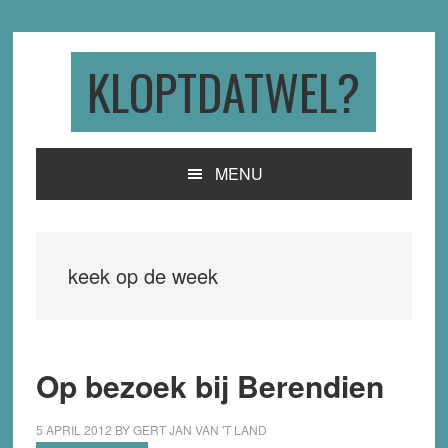
Skip
Skip
Skip
to
to
to
primary
main
primary
KLOPTDATWEL?
navigation
content
sidebar
MENU
keek op de week
Op bezoek bij Berendien
5 APRIL 2012
BY
GERT JAN VAN 'T LAND