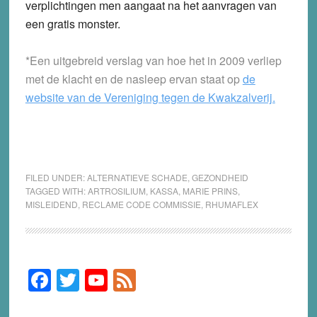
verplichtingen men aangaat na het aanvragen van
een gratis monster.
*Een uitgebreid verslag van hoe het in 2009 verliep
met de klacht en de nasleep ervan staat op
de
website van de Vereniging tegen de Kwakzalverij.
FILED UNDER:
ALTERNATIEVE SCHADE
,
GEZONDHEID
TAGGED WITH:
ARTROSILIUM
,
KASSA
,
MARIE PRINS
,
MISLEIDEND
,
RECLAME CODE COMMISSIE
,
RHUMAFLEX
F
T
Y
F
Primary
Sidebar
a
wi
o
e