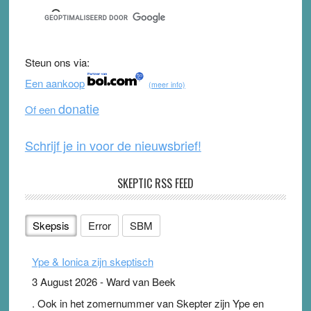
c
tt
u
e
e
er
T
d
b
u
Steun ons via:
o
b
Een aankoop
(meer info)
o
e
donatie
Of een
k
Schrijf je in voor de nieuwsbrief!
SKEPTIC RSS FEED
Skepsis
Error
SBM
Ype & Ionica zijn skeptisch
3 August 2026
-
Ward van Beek
. Ook in het zomernummer van Skepter zijn Ype en