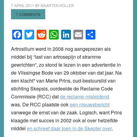
7 APRIL 2011
BY
MAARTEN KOLLER
7 COMMENTS
Facebook
Twitter
Reddit
WhatsApp
LinkedIn
Email
Share
Artrosilium werd in 2008 nog aangeprezen als
middel bij “last van artrosepijn of stramme
gewrichten”, zo stond te lezen in een advertentie in
de Vlissingse Bode van 29 oktober van dat jaar. Na
een klacht* van Marie Prins, oud-bestuurslid van
stichting Skepsis, oordeelde de Reclame Code
Commissie (RCC) dat
de reclame misleidend
was. De RCC plaatste ook
een nieuwsbericht
vanwege de ernst van de zaak. Logisch, want Prins
klaagde met succes in 2002 ook al over hetzelfde
middel
en schreef daar toen in de Skepter over
.