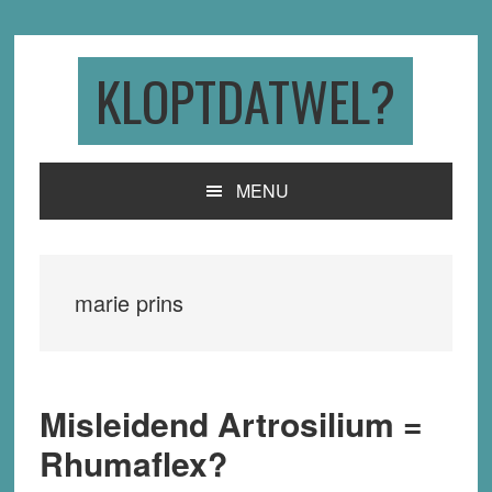
Skip
Skip
Skip
to
to
to
primary
main
primary
KLOPTDATWEL?
navigation
content
sidebar
MENU
marie prins
Misleidend Artrosilium =
Rhumaflex?