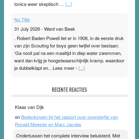
Ionica weer skeptisch …
[...]
No Title
31 July 2026
-
Ward van Beek
. Robert Baden-Powell liet er in 1908, in de eerste druk
van zijn Scouting for boys geen twijfel over bestaan:
‘Ga nooit pal na een maaltijd in diep water zwemmen,
want dan krijg je hoogstwaarschijnlijk kramp, waardoor
je dubbelklapt en…Lees meer ›
[...]
Pleisterplakkers in de topspsort
RECENTE REACTIES
31 July 2026
-
Ward van Beek
. Na mondtape is nu de neuspleister in trek bij
Klaas van Dijk
topsporters. Ze hopen ermee hun hartslag te verlagen
on
Bedenkingen bij het rapport over oversterfte van
terwijl ze meer zuurstof opnemen. Daarop heeft zo’n
Ronald Meester en Marc Jacobs
pleister geen effect. Maar het gevoel ‘makkelijker te
ademen’ kan goud waard zijn. Door…Lees meer
Ondertussen het complete interview beluisterd. Met