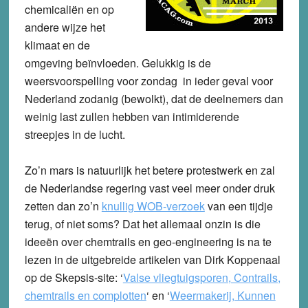
chemicaliën en op
andere wijze het
klimaat en de
omgeving beïnvloeden. Gelukkig is de
weersvoorspelling voor zondag in ieder geval voor
Nederland zodanig (bewolkt), dat de deelnemers dan
weinig last zullen hebben van intimiderende
streepjes in de lucht.
Zo’n mars is natuurlijk het betere protestwerk en zal
de Nederlandse regering vast veel meer onder druk
zetten dan zo’n
knullig WOB-verzoek
van een tijdje
terug, of niet soms? Dat het allemaal onzin is die
ideeën over chemtrails en geo-engineering is na te
lezen in de uitgebreide artikelen van Dirk Koppenaal
op de Skepsis-site: ‘
Valse vliegtuigsporen, Contrails,
chemtrails en complotten
‘
en ‘
Weermakerij, Kunnen