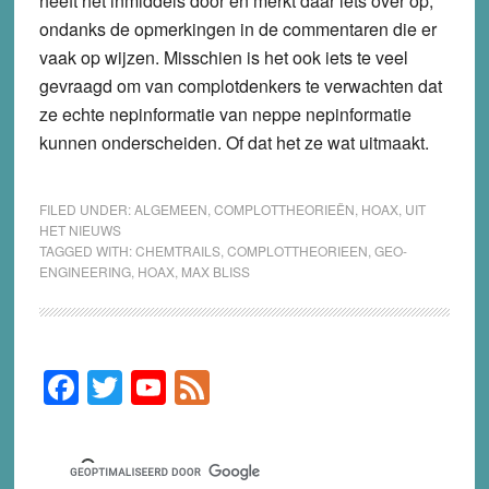
heeft het inmiddels door en merkt daar iets over op,
ondanks de opmerkingen in de commentaren die er
vaak op wijzen. Misschien is het ook iets te veel
gevraagd om van complotdenkers te verwachten dat
ze echte nepinformatie van neppe nepinformatie
kunnen onderscheiden. Of dat het ze wat uitmaakt.
FILED UNDER:
ALGEMEEN
,
COMPLOTTHEORIEËN
,
HOAX
,
UIT
HET NIEUWS
TAGGED WITH:
CHEMTRAILS
,
COMPLOTTHEORIEEN
,
GEO-
ENGINEERING
,
HOAX
,
MAX BLISS
F
T
Y
F
Primary
Sidebar
a
wi
o
e
c
tt
u
e