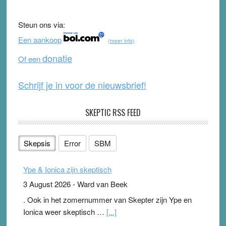
e
er
T
d
b
u
Steun ons via:
o
b
Een aankoop
(meer info)
o
e
donatie
Of een
k
Schrijf je in voor de nieuwsbrief!
SKEPTIC RSS FEED
Skepsis
Error
SBM
Ype & Ionica zijn skeptisch
3 August 2026
-
Ward van Beek
. Ook in het zomernummer van Skepter zijn Ype en
Ionica weer skeptisch …
[...]