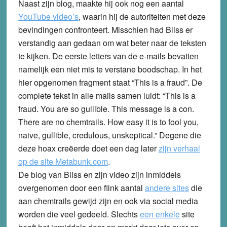
Naast zijn blog, maakte hij ook nog een aantal
YouTube video’s
, waarin hij de autoriteiten met deze
bevindingen confronteert. Misschien had Bliss er
verstandig aan gedaan om wat beter naar de teksten
te kijken. De eerste letters van de e-mails bevatten
namelijk een niet mis te verstane boodschap. In het
hier opgenomen fragment staat “This is a fraud”. De
complete tekst in alle mails samen luidt: “This is a
fraud. You are so gullible. This message is a con.
There are no chemtrails. How easy it is to fool you,
naive, gullible, credulous, unskeptical.” Degene die
deze hoax creëerde doet een dag later
zijn verhaal
op de site Metabunk.com
.
De blog van Bliss en zijn video zijn inmiddels
overgenomen door een flink aantal
andere sites
die
aan chemtrails gewijd zijn en ook via social media
worden die veel gedeeld. Slechts
een enkele
site