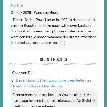
No Title
31 July 2026
-
Ward van Beek
. Robert Baden-Powell liet er in 1908, in de eerste druk
van zijn Scouting for boys geen twijfel over bestaan:
‘Ga nooit pal na een maaltijd in diep water zwemmen,
want dan krijg je hoogstwaarschijnlijk kramp, waardoor
je dubbelklapt en…Lees meer ›
[...]
Pleisterplakkers in de topspsort
RECENTE REACTIES
31 July 2026
-
Ward van Beek
. Na mondtape is nu de neuspleister in trek bij
Klaas van Dijk
topsporters. Ze hopen ermee hun hartslag te verlagen
on
Bedenkingen bij het rapport over oversterfte van
terwijl ze meer zuurstof opnemen. Daarop heeft zo’n
Ronald Meester en Marc Jacobs
pleister geen effect. Maar het gevoel ‘makkelijker te
ademen’ kan goud waard zijn. Door…Lees meer
Ondertussen het complete interview beluisterd. Met
Pleisterplakkers in de topspsort ›
[...]
name aan het eind is het erg interessant. Ab Gietelink
heeft zich prima voorbereid.