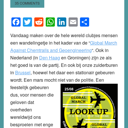
35 COMMENTS
Facebook
Twitter
Reddit
WhatsApp
LinkedIn
Email
Share
Vandaag maken over de hele wereld clubjes mensen
een wandelingetje in het kader van de “
Global March
Against Chemtrails and Geoengineering
“. Ook in
Nederland (in
Den Haag
en Groningen) zijn ze als
het goed is van de partij. En ook bij onze zuiderburen
in
Brussel
, hoewel het daar een stationair gebeuren
wordt. Een mars mocht niet van de politie.
Een
feestelijk gebeuren
dus, voor mensen die
geloven dat
overheden
wereldwijd ons
besproeien met enge