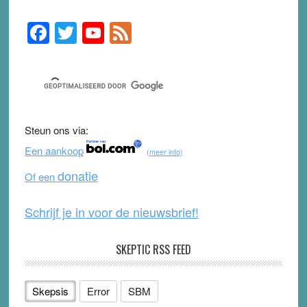
F
T
Y
F
Primary
Sidebar
a
wi
o
e
c
tt
u
e
e
er
T
d
b
u
Steun ons via:
o
b
Een aankoop
(meer info)
o
e
donatie
Of een
k
Schrijf je in voor de nieuwsbrief!
SKEPTIC RSS FEED
Skepsis
Error
SBM