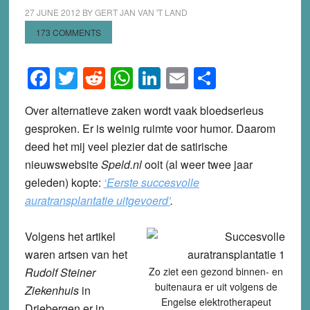
27 JUNE 2012
BY
GERT JAN VAN 'T LAND
173 COMMENTS
Facebook
Twitter
Reddit
WhatsApp
LinkedIn
Email
Share
Over alternatieve zaken wordt vaak bloedserieus
gesproken. Er is weinig ruimte voor humor. Daarom
deed het mij veel plezier dat de satirische
nieuwswebsite
Speld.nl
ooit (al weer twee jaar
geleden) kopte:
‘Eerste succesvolle
auratransplantatie uitgevoerd’
.
Volgens het artikel
waren artsen van het
Rudolf Steiner
Zo ziet een gezond binnen- en
buitenaura er uit volgens de
Ziekenhuis
in
Engelse elektrotherapeut
Driebergen er in