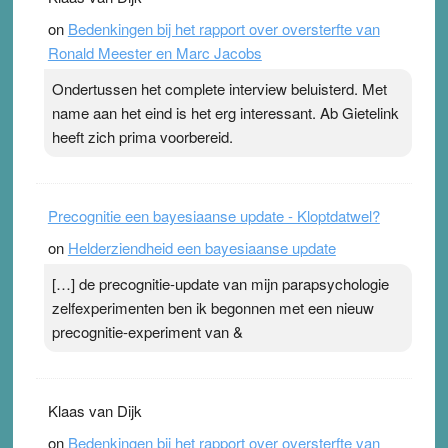
topsporters. Ze hopen ermee hun hartslag te verlagen
on
Bedenkingen bij het rapport over oversterfte van
terwijl ze meer zuurstof opnemen. Daarop heeft zo’n
Ronald Meester en Marc Jacobs
pleister geen effect. Maar het gevoel ‘makkelijker te
ademen’ kan goud waard zijn. Door…Lees meer
Ondertussen het complete interview beluisterd. Met
Pleisterplakkers in de topspsort ›
[...]
name aan het eind is het erg interessant. Ab Gietelink
heeft zich prima voorbereid.
Precognitie een bayesiaanse update - Kloptdatwel?
on
Helderziendheid een bayesiaanse update
[…] de precognitie-update van mijn parapsychologie
zelfexperimenten ben ik begonnen met een nieuw
precognitie-experiment van &
Klaas van Dijk
on
Bedenkingen bij het rapport over oversterfte van