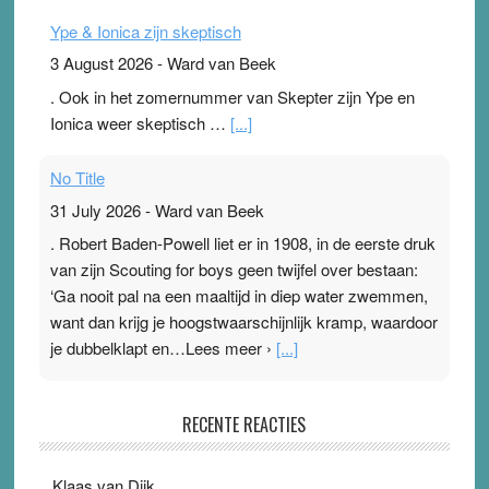
Ype & Ionica zijn skeptisch
3 August 2026
-
Ward van Beek
. Ook in het zomernummer van Skepter zijn Ype en
Ionica weer skeptisch …
[...]
No Title
31 July 2026
-
Ward van Beek
. Robert Baden-Powell liet er in 1908, in de eerste druk
van zijn Scouting for boys geen twijfel over bestaan:
‘Ga nooit pal na een maaltijd in diep water zwemmen,
want dan krijg je hoogstwaarschijnlijk kramp, waardoor
je dubbelklapt en…Lees meer ›
[...]
Pleisterplakkers in de topspsort
RECENTE REACTIES
31 July 2026
-
Ward van Beek
. Na mondtape is nu de neuspleister in trek bij
Klaas van Dijk