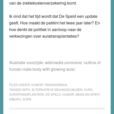
van de ziektekostenverzekering komt.
Ik vind dat het tijd wordt dat De Speld een update
geeft. Hoe maakt de patiënt het twee jaar later? En
hoe denkt de politiek in aanloop naar de
verkiezingen over auratransplantaties?
Illustratie voorzijde:
wikimedia commons
‘outline of
human male body with glowing aura’.
FILED UNDER:
HUMOR
,
PARANORMAAL
TAGGED WITH:
ALTERNATIEVE BEHANDELWIJZEN
,
AURA
,
AURATRANSPLANTATIE
,
DE SPELD
,
HUMOR
,
MENS EN SPIRIT
,
NIBURU
,
SOPN