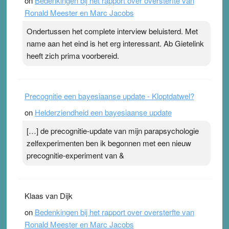
on
Bedenkingen bij het rapport over oversterfte van
terwijl ze meer zuurstof opnemen. Daarop heeft zo’n
Ronald Meester en Marc Jacobs
pleister geen effect. Maar het gevoel ‘makkelijker te
ademen’ kan goud waard zijn. Door…Lees meer
Ondertussen het complete interview beluisterd. Met
Pleisterplakkers in de topspsort ›
[...]
name aan het eind is het erg interessant. Ab Gietelink
heeft zich prima voorbereid.
Precognitie een bayesiaanse update - Kloptdatwel?
on
Helderziendheid een bayesiaanse update
[…] de precognitie-update van mijn parapsychologie
zelfexperimenten ben ik begonnen met een nieuw
precognitie-experiment van &
Klaas van Dijk
on
Bedenkingen bij het rapport over oversterfte van
Ronald Meester en Marc Jacobs