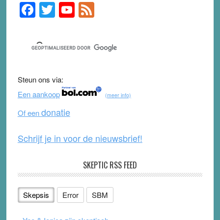
F
T
Y
F
Primary
Sidebar
a
wi
o
e
c
tt
u
e
e
er
T
d
b
u
Steun ons via:
o
b
Een aankoop
(meer info)
o
e
donatie
Of een
k
Schrijf je in voor de nieuwsbrief!
SKEPTIC RSS FEED
Skepsis
Error
SBM