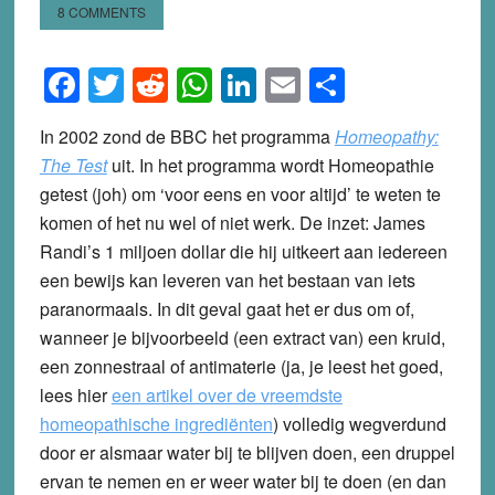
8 COMMENTS
Facebook
Twitter
Reddit
WhatsApp
LinkedIn
Email
Share
In 2002 zond de BBC het programma
Homeopathy:
The Test
uit. In het programma wordt Homeopathie
getest (joh) om ‘voor eens en voor altijd’ te weten te
komen of het nu wel of niet werk. De inzet: James
Randi’s 1 miljoen dollar die hij uitkeert aan iedereen
een bewijs kan leveren van het bestaan van iets
paranormaals. In dit geval gaat het er dus om of,
wanneer je bijvoorbeeld (een extract van) een kruid,
een zonnestraal of antimaterie (ja, je leest het goed,
lees hier
een artikel over de vreemdste
homeopathische ingrediënten
) volledig wegverdund
door er alsmaar water bij te blijven doen, een druppel
ervan te nemen en er weer water bij te doen (en dan