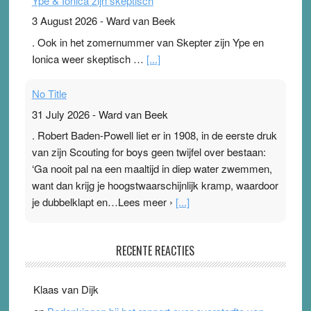
Ype & Ionica zijn skeptisch
3 August 2026
-
Ward van Beek
. Ook in het zomernummer van Skepter zijn Ype en
Ionica weer skeptisch …
[...]
No Title
31 July 2026
-
Ward van Beek
. Robert Baden-Powell liet er in 1908, in de eerste druk
van zijn Scouting for boys geen twijfel over bestaan:
‘Ga nooit pal na een maaltijd in diep water zwemmen,
want dan krijg je hoogstwaarschijnlijk kramp, waardoor
je dubbelklapt en…Lees meer ›
[...]
Pleisterplakkers in de topspsort
RECENTE REACTIES
31 July 2026
-
Ward van Beek
. Na mondtape is nu de neuspleister in trek bij
Klaas van Dijk
topsporters. Ze hopen ermee hun hartslag te verlagen