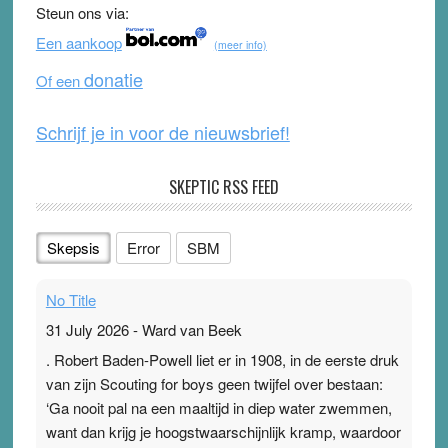
Steun ons via:
o
b
Een aankoop
(meer info)
o
e
donatie
Of een
k
Schrijf je in voor de nieuwsbrief!
SKEPTIC RSS FEED
Skepsis
Error
SBM
No Title
31 July 2026
-
Ward van Beek
. Robert Baden-Powell liet er in 1908, in de eerste druk
van zijn Scouting for boys geen twijfel over bestaan:
‘Ga nooit pal na een maaltijd in diep water zwemmen,
want dan krijg je hoogstwaarschijnlijk kramp, waardoor