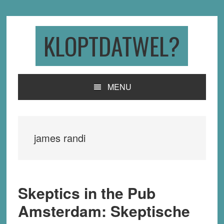
Skip
Skip
Skip
to
to
to
primary
main
primary
KLOPTDATWEL?
navigation
content
sidebar
MENU
james randi
Skeptics in the Pub
Amsterdam: Skeptische