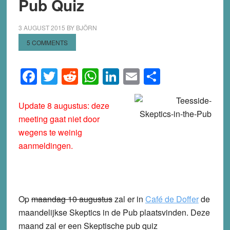
Pub Quiz
3 AUGUST 2015
BY
BJÖRN
5 COMMENTS
Facebook
Twitter
Reddit
WhatsApp
LinkedIn
Email
Share
Update 8 augustus: deze
meeting gaat niet door
wegens te weinig
aanmeldingen.
Op
maandag 10 augustus
zal er in
Café de Doffer
de
maandelijkse Skeptics in de Pub plaatsvinden. Deze
maand zal er een Skeptische pub quiz