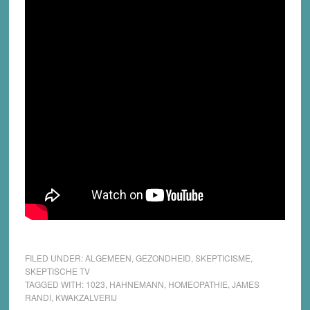
FILED UNDER:
ALGEMEEN
,
GEZONDHEID
,
SKEPTICISME
,
SKEPTISCHE TV
TAGGED WITH:
1023
,
HAHNEMANN
,
HOMEOPATHIE
,
JAMES
RANDI
,
KWAKZALVERIJ