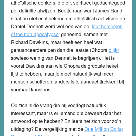
atheïstische denkers, die elk spiritueel gedachtegoed
per definitie afwijzen. Beetje raar, want James Randi
staat nu niet echt bekend om atheïstisch activisme en
Daniel Dennett werd wel één van de ‘
four horsemen
of the non-apocalypse
‘ genoemd, samen met
Richard Dawkins, maar heeft een heel wat
genuanceerdere pen dan die laatste (Chopra
blijkt
sowieso weinig van Dennett te begrijpen). Het is
vooral Dawkins aan wie Chopra de grootste hekel
lijkt te hebben, maar je moet natuurlijk wat meer
mensen schofferen, anders is je aandachttrekkerij bij
voorbaat kansloos.
Op zich is de vraag die hij voorlegt natuurlijk
interessant, maar is er iemand die beweert daar het
antwoord op te hebben? En leent het zich voor zo’n
uitdaging? De vergelijking met de
One Million Dollar