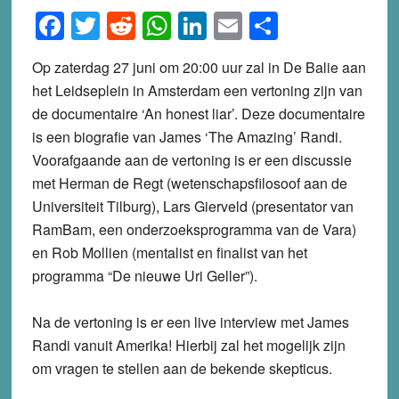
Facebook
Twitter
Reddit
WhatsApp
LinkedIn
Email
Share
Op zaterdag 27 juni om 20:00 uur zal in De Balie aan
het Leidseplein in Amsterdam een vertoning zijn van
de documentaire ‘An honest liar’. Deze documentaire
is een biografie van James ‘The Amazing’ Randi.
Voorafgaande aan de vertoning is er een discussie
met Herman de Regt (wetenschapsfilosoof aan de
Universiteit Tilburg), Lars Gierveld (presentator van
RamBam, een onderzoeksprogramma van de Vara)
en Rob Mollien (mentalist en finalist van het
programma “De nieuwe Uri Geller”).
Na de vertoning is er een
live interview met James
Randi
vanuit Amerika! Hierbij zal het mogelijk zijn
om vragen te stellen aan de bekende skepticus.