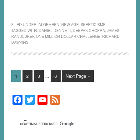
FILED UNDER:
ALGEMEEN
,
NEW AGE
,
SKEPTICISME
TAGGED WITH:
DANIEL DENNETT
,
DEEPAK CHOPRA
,
JAMES
RANDI
,
JREF
,
ONE MILLION DOLLAR CHALLENGE
,
RICHARD
DAWKINS
Interim
Page
Page
Page
Page
Go
1
2
3
…
6
Next Page »
pages
to
omitted
F
T
Y
F
Primary
Sidebar
a
wi
o
e
c
tt
u
e
e
er
T
d
b
u