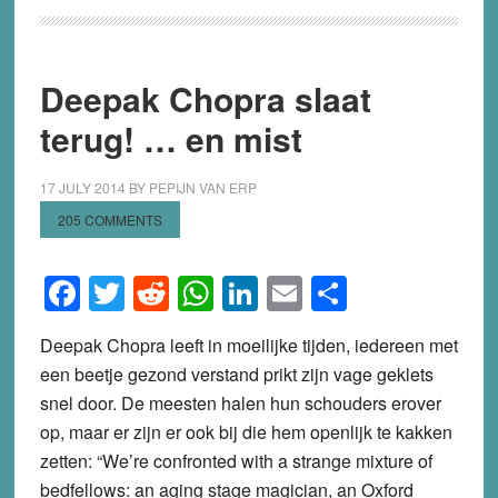
Deepak Chopra slaat
terug! … en mist
17 JULY 2014
BY
PEPIJN VAN ERP
205 COMMENTS
Facebook
Twitter
Reddit
WhatsApp
LinkedIn
Email
Share
Deepak Chopra leeft in moeilijke tijden, iedereen met
een beetje gezond verstand prikt zijn vage geklets
snel door. De meesten halen hun schouders erover
op, maar er zijn er ook bij die hem openlijk te kakken
zetten: “We’re confronted with a strange mixture of
bedfellows: an aging stage magician, an Oxford