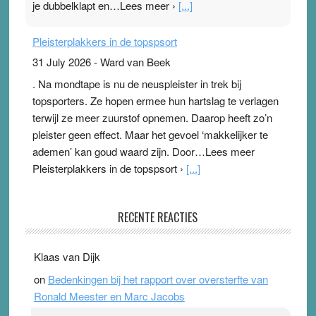
je dubbelklapt en…Lees meer ›
[...]
Pleisterplakkers in de topspsort
31 July 2026
-
Ward van Beek
. Na mondtape is nu de neuspleister in trek bij
topsporters. Ze hopen ermee hun hartslag te verlagen
terwijl ze meer zuurstof opnemen. Daarop heeft zo’n
pleister geen effect. Maar het gevoel ‘makkelijker te
ademen’ kan goud waard zijn. Door…Lees meer
Pleisterplakkers in de topspsort ›
[...]
Ype & Ionica zijn skeptisch
RECENTE REACTIES
3 August 2026
-
Ward van Beek
. Ook in het zomernummer van Skepter zijn Ype en
Klaas van Dijk
Ionica weer skeptisch …
[...]
on
Bedenkingen bij het rapport over oversterfte van
Ronald Meester en Marc Jacobs