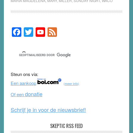
MARIA MAGDELENA
,
MARY
,
MILLER
,
SUNDAY NIGHT
,
WACO
F
T
Y
F
Primary
Sidebar
a
wi
o
e
c
tt
u
e
e
er
T
d
b
u
Steun ons via:
o
b
Een aankoop
(meer info)
o
e
donatie
Of een
k
Schrijf je in voor de nieuwsbrief!
SKEPTIC RSS FEED