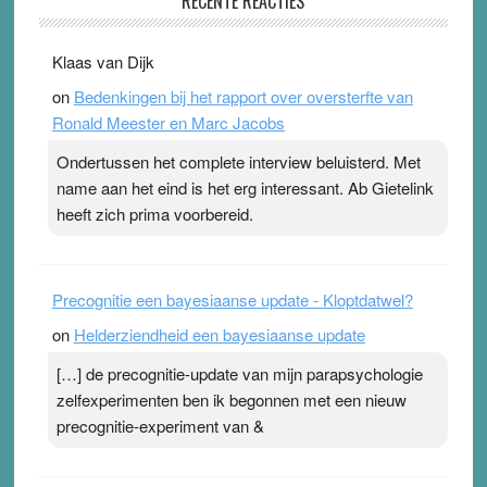
RECENTE REACTIES
31 July 2026
-
Ward van Beek
. Na mondtape is nu de neuspleister in trek bij
Klaas van Dijk
topsporters. Ze hopen ermee hun hartslag te verlagen
on
Bedenkingen bij het rapport over oversterfte van
terwijl ze meer zuurstof opnemen. Daarop heeft zo’n
Ronald Meester en Marc Jacobs
pleister geen effect. Maar het gevoel ‘makkelijker te
ademen’ kan goud waard zijn. Door…Lees meer
Ondertussen het complete interview beluisterd. Met
Pleisterplakkers in de topspsort ›
[...]
name aan het eind is het erg interessant. Ab Gietelink
heeft zich prima voorbereid.
Precognitie een bayesiaanse update - Kloptdatwel?
on
Helderziendheid een bayesiaanse update
[…] de precognitie-update van mijn parapsychologie
zelfexperimenten ben ik begonnen met een nieuw
precognitie-experiment van &