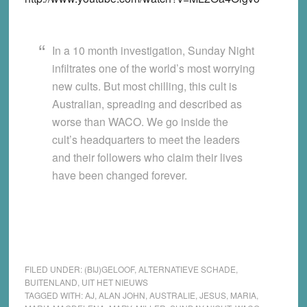
In a 10 month investigation, Sunday Night
infiltrates one of the world’s most worrying
new cults. But most chilling, this cult is
Australian, spreading and described as
worse than WACO. We go inside the
cult’s headquarters to meet the leaders
and their followers who claim their lives
have been changed forever.
FILED UNDER:
(BIJ)GELOOF
,
ALTERNATIEVE SCHADE
,
BUITENLAND
,
UIT HET NIEUWS
TAGGED WITH:
AJ
,
ALAN JOHN
,
AUSTRALIE
,
JESUS
,
MARIA
,