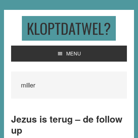
Skip
Skip
Skip
to
to
to
primary
main
primary
KLOPTDATWEL?
navigation
content
sidebar
MENU
miller
Jezus is terug – de follow
up