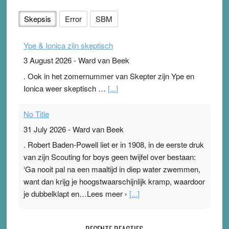
Skepsis
Error
SBM
Ype & Ionica zijn skeptisch
3 August 2026
-
Ward van Beek
. Ook in het zomernummer van Skepter zijn Ype en
Ionica weer skeptisch …
[...]
No Title
31 July 2026
-
Ward van Beek
. Robert Baden-Powell liet er in 1908, in de eerste druk
van zijn Scouting for boys geen twijfel over bestaan:
‘Ga nooit pal na een maaltijd in diep water zwemmen,
want dan krijg je hoogstwaarschijnlijk kramp, waardoor
je dubbelklapt en…Lees meer ›
[...]
Pleisterplakkers in de topspsort