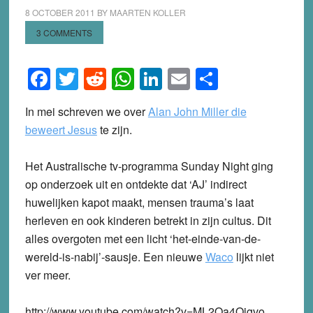
8 OCTOBER 2011
BY
MAARTEN KOLLER
3 COMMENTS
Facebook
Twitter
Reddit
WhatsApp
LinkedIn
Email
Share
In mei schreven we over
Alan John Miller die
beweert Jesus
te zijn.
Het Australische tv-programma Sunday Night ging
op onderzoek uit en ontdekte dat ‘AJ’ indirect
huwelijken kapot maakt, mensen trauma’s laat
herleven en ook kinderen betrekt in zijn cultus. Dit
alles overgoten met een licht ‘het-einde-van-de-
wereld-is-nabij’-sausje. Een nieuwe
Waco
lijkt niet
ver meer.
http://www.youtube.com/watch?v=ML2Oa4Oigvo