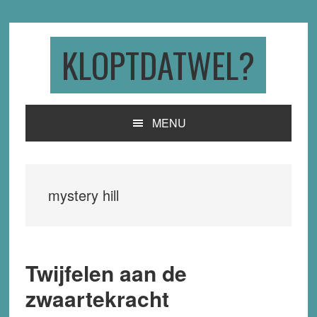
Skip
Skip
Skip
to
to
to
primary
main
primary
KLOPTDATWEL?
navigation
content
sidebar
MENU
mystery hill
Twijfelen aan de
zwaartekracht