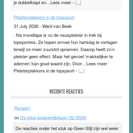
je dubbelklapt en…Lees meer ›
[...]
Pleisterplakkers in de topspsort
31 July 2026
-
Ward van Beek
. Na mondtape is nu de neuspleister in trek bij
topsporters. Ze hopen ermee hun hartslag te verlagen
terwijl ze meer zuurstof opnemen. Daarop heeft zo’n
pleister geen effect. Maar het gevoel ‘makkelijker te
ademen’ kan goud waard zijn. Door…Lees meer
Pleisterplakkers in de topspsort ›
[...]
Ype & Ionica zijn skeptisch
RECENTE REACTIES
3 August 2026
-
Ward van Beek
. Ook in het zomernummer van Skepter zijn Ype en
Renate1
Ionica weer skeptisch …
[...]
on
De linke weekendbijlage (32-2026)
De reacties onder het stuk op Geen Stijl zijn wel weer