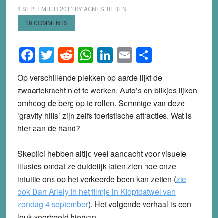
8 SEPTEMBER 2011
BY
AGNES TIEBEN
16 COMMENTS
Facebook
Twitter
Reddit
WhatsApp
LinkedIn
Email
Share
Op verschillende plekken op aarde lijkt de
zwaartekracht niet te werken. Auto’s en blikjes lijken
omhoog de berg op te rollen. Sommige van deze
‘gravity hills’ zijn zelfs toeristische attracties. Wat is
hier aan de hand?
Skeptici hebben altijd veel aandacht voor visuele
illusies omdat ze duidelijk laten zien hoe onze
intuitie ons op het verkeerde been kan zetten (
zie
ook Dan Ariely in het filmje in Kloptdatwel van
zondag 4 september
). Het volgende verhaal is een
leuk voorbeeld hiervan.