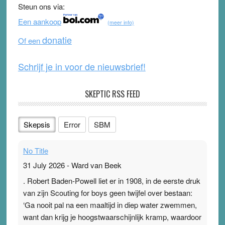
Steun ons via:
o
b
Een aankoop
(meer info)
o
e
donatie
Of een
k
Schrijf je in voor de nieuwsbrief!
SKEPTIC RSS FEED
Skepsis
Error
SBM
No Title
31 July 2026
-
Ward van Beek
. Robert Baden-Powell liet er in 1908, in de eerste druk
van zijn Scouting for boys geen twijfel over bestaan:
‘Ga nooit pal na een maaltijd in diep water zwemmen,
want dan krijg je hoogstwaarschijnlijk kramp, waardoor