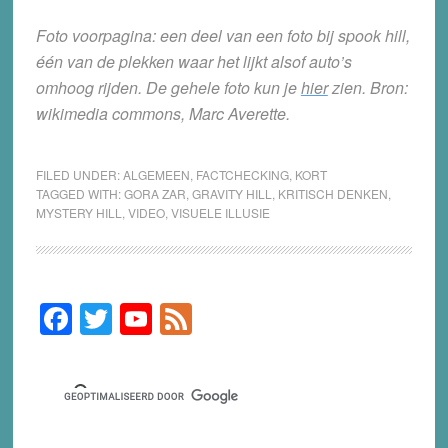
Foto voorpagina: een deel van een foto bij spook hill,
één van de plekken waar het lijkt alsof auto’s
omhoog rijden. De gehele foto kun je
hier
zien. Bron:
wikimedia commons, Marc Averette.
FILED UNDER:
ALGEMEEN
,
FACTCHECKING
,
KORT
TAGGED WITH:
GORA ZAR
,
GRAVITY HILL
,
KRITISCH DENKEN
,
MYSTERY HILL
,
VIDEO
,
VISUELE ILLUSIE
F
T
Y
F
Primary
Sidebar
a
wi
o
e
c
tt
u
e
e
er
T
d
b
u