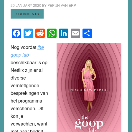
20 JANUARY 2020
BY
PEPIJN VAN ERP
7 COMMENTS
Facebook
Twitter
Reddit
WhatsApp
LinkedIn
Email
Share
Nog voordat
the
goop lab
beschikbaar is op
Netflix zijn er al
diverse
vernietigende
besprekingen van
het programma
verschenen. Dit
kon je
verwachten, want
met haar bedrijf