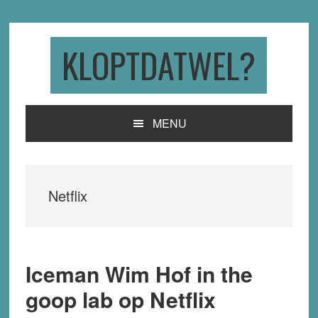
Skip
Skip
Skip
to
to
to
primary
main
primary
KLOPTDATWEL?
navigation
content
sidebar
MENU
Netflix
Iceman Wim Hof in the
goop lab op Netflix