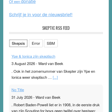
donatie
Of een
k
Schrijf je in voor de nieuwsbrief!
SKEPTIC RSS FEED
Skepsis
Error
SBM
Ype & Ionica zijn skeptisch
3 August 2026
-
Ward van Beek
. Ook in het zomernummer van Skepter zijn Ype en
Ionica weer skeptisch …
[...]
No Title
31 July 2026
-
Ward van Beek
. Robert Baden-Powell liet er in 1908, in de eerste druk
van zijn Scouting for boys geen twijfel over bestaan: