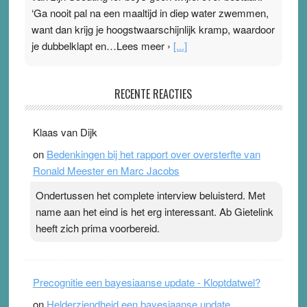
‘Ga nooit pal na een maaltijd in diep water zwemmen,
want dan krijg je hoogstwaarschijnlijk kramp, waardoor
je dubbelklapt en…Lees meer ›
[...]
Pleisterplakkers in de topspsort
RECENTE REACTIES
31 July 2026
-
Ward van Beek
. Na mondtape is nu de neuspleister in trek bij
Klaas van Dijk
topsporters. Ze hopen ermee hun hartslag te verlagen
on
Bedenkingen bij het rapport over oversterfte van
terwijl ze meer zuurstof opnemen. Daarop heeft zo’n
Ronald Meester en Marc Jacobs
pleister geen effect. Maar het gevoel ‘makkelijker te
ademen’ kan goud waard zijn. Door…Lees meer
Ondertussen het complete interview beluisterd. Met
Pleisterplakkers in de topspsort ›
[...]
name aan het eind is het erg interessant. Ab Gietelink
heeft zich prima voorbereid.
Precognitie een bayesiaanse update - Kloptdatwel?
on
Helderziendheid een bayesiaanse update