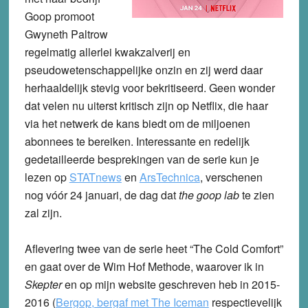
Goop promoot
Gwyneth Paltrow
regelmatig allerlei kwakzalverij en
pseudowetenschappelijke onzin en zij werd daar
herhaaldelijk stevig voor bekritiseerd. Geen wonder
dat velen nu uiterst kritisch zijn op Netflix, die haar
via het netwerk de kans biedt om de miljoenen
abonnees te bereiken. Interessante en redelijk
gedetailleerde besprekingen van de serie kun je
lezen op
STATnews
en
ArsTechnica
, verschenen
nog vóór 24 januari, de dag dat
the goop lab
te zien
zal zijn.
Aflevering twee van de serie heet “The Cold Comfort”
en gaat over de Wim Hof Methode, waarover ik in
Skepter
en op mijn website geschreven heb in 2015-
2016 (
Bergop, bergaf met The Iceman
respectievelijk