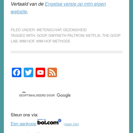
Vertaald van de
Engelse versie op mijn eigen
website
.
FILED UNDER:
WETENSCHAP
,
GEZONDHEID
TAGGED WITH:
GOOP
,
GWYNETH PALTROW
,
NETFLIX
,
THE GOOP
LAB
,
WIM HOF
,
WIM HOF METHODE
F
T
Y
F
Primary
Sidebar
a
wi
o
e
c
tt
u
e
e
er
T
d
b
u
Steun ons via:
o
b
Een aankoop
(meer info)
o
e