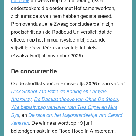
het boek
en wees erop dat de belangrijkste
onderzoekers die eerder met Hof samenwerkten,
zich inmiddels van hem hebben gedistantieerd.
Promovendus Jelle Zwaag concludeerde in zijn
proefschrift aan de Radboud Universiteit dat de
effecten op het immuunsysteem bij gezonde
vrijwilligers variëren van weinig tot niets.
(Kwakzalverij.nl, november 2025).
De concurrentie
Op de shortlist voor de Brusseprijs 2026 staan verder
Dick Schoof van Petra de Koning en Lamyae
Aharouay
,
De Damiaanhoeve van Chris De Stoop
,
Wie betaalt mag vervuilen van Ties Gijzel en Mira
Sys
, en
De race om het Majoranadeeltje van Gerard
Janssen
. De winnaar wordt op 13 juni
bekendgemaakt in de Rode Hoed in Amsterdam.