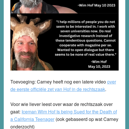
Toevoeging: Carney heeft nog een latere video
over
de eerste officiële zet van Hof in de rechtszaak
.
Voor wie liever leest over waar de rechtszaak over
gaat:
Iceman Wim Hof Is being Sued for the Death of
a California Teenager
(ook gebaseerd op wat Carney
onderzocht)