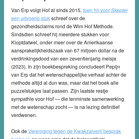
Van Erp volgt Hof al sinds 2015,
toen hij voor
Skepter
een uitvoerig stuk
schreef over de
gezondheidsclaims rond de Wim Hof Methode.
Sindsdien schreef hij meerdere stukken voor
Kloptdatwel, onder meer over de Amerikaanse
aansprakelijkheidszaak van 67 miljoen dollar na de
verdrinkingsdood van een zeventienjarig meisje
(2023). In zijn boekbespreking concludeert Pepijn
van Erp dat het wetenschappelijke verhaal achter de
methode altijd al dun was, maar dat het boek alle
puzzelstukjes laat passen. Zijn laatste restje
sympathie voor Hof — die tenminste samenwerking
met de wetenschap zocht — is na lezing definitief
verdwenen.
Ook de
Vereniging tegen de Kwakzalverij besprak