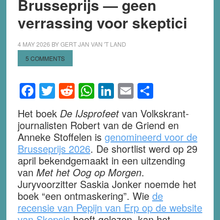
Brusseprijs — geen
verrassing voor skeptici
4 MAY 2026
BY
GERT JAN VAN 'T LAND
5 COMMENTS
Facebook
Twitter
Reddit
WhatsApp
LinkedIn
Email
Share
Het boek
De IJsprofeet
van Volkskrant-
journalisten Robert van de Griend en
Anneke Stoffelen is
genomineerd voor de
Brusseprijs 2026
. De shortlist werd op 29
april bekendgemaakt in een uitzending
van
Met het Oog op Morgen
.
Juryvoorzitter Saskia Jonker noemde het
boek “een ontmaskering”. Wie
de
recensie van Pepijn van Erp op de website
van Skepsis
heeft gelezen, kan het