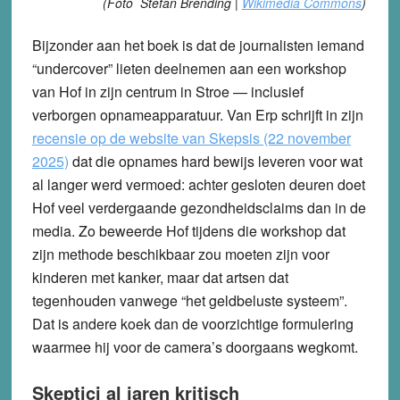
(Foto Stefan Brending |
Wikimedia Commons
)
Bijzonder aan het boek is dat de journalisten iemand
“undercover” lieten deelnemen aan een workshop
van Hof in zijn centrum in Stroe — inclusief
verborgen opnameapparatuur. Van Erp schrijft in zijn
recensie op de website van Skepsis (22 november
2025)
dat die opnames hard bewijs leveren voor wat
al langer werd vermoed: achter gesloten deuren doet
Hof veel verdergaande gezondheidsclaims dan in de
media. Zo beweerde Hof tijdens die workshop dat
zijn methode beschikbaar zou moeten zijn voor
kinderen met kanker, maar dat artsen dat
tegenhouden vanwege “het geldbeluste systeem”.
Dat is andere koek dan de voorzichtige formulering
waarmee hij voor de camera’s doorgaans wegkomt.
Skeptici al jaren kritisch