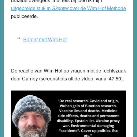
draaide overigens later iets bij toen ik mijn
uitgebreide stuk in
Skepter
over de Wim Hof Methode
publiceerde.
Bergaf met Wim Hof
De reactie van Wim Hof op vragen mbt de rechtszaak
door Carney (screenshots uit de video, vanaf 47:50).