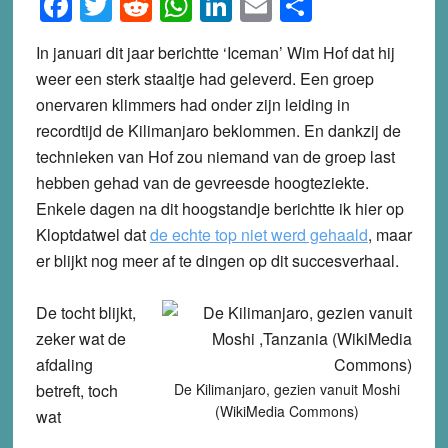
Facebook
Twitter
Reddit
WhatsApp
LinkedIn
Email
Share
In januari dit jaar berichtte ‘Iceman’ Wim Hof dat hij
weer een sterk staaltje had geleverd. Een groep
onervaren klimmers had onder zijn leiding in
recordtijd de Kilimanjaro beklommen. En dankzij de
technieken van Hof zou niemand van de groep last
hebben gehad van de gevreesde hoogteziekte.
Enkele dagen na dit hoogstandje berichtte ik hier op
Kloptdatwel dat
de echte top niet werd gehaald
, maar
er blijkt nog meer af te dingen op dit succesverhaal.
De tocht blijkt,
zeker wat de
afdaling
betreft, toch
De Kilimanjaro, gezien vanuit Moshi
(WikiMedia Commons)
wat