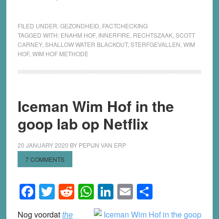
FILED UNDER:
GEZONDHEID
,
FACTCHECKING
TAGGED WITH:
ENAHM HOF
,
INNERFIRE
,
RECHTSZAAK
,
SCOTT
CARNEY
,
SHALLOW WATER BLACKOUT
,
STERFGEVALLEN
,
WIM
HOF
,
WIM HOF METHODE
Iceman Wim Hof in the
goop lab op Netflix
20 JANUARY 2020
BY
PEPIJN VAN ERP
7 COMMENTS
Facebook
Twitter
Reddit
WhatsApp
LinkedIn
Email
Share
Nog voordat
the