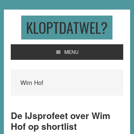
Skip
Skip
Skip
to
to
to
primary
main
primary
KLOPTDATWEL?
navigation
content
sidebar
MENU
Wim Hof
De IJsprofeet over Wim
Hof op shortlist