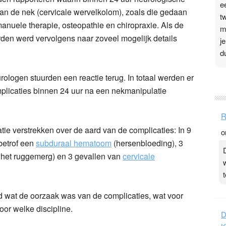
e
an de nek (cervicale wervelkolom), zoals die gedaan
t
manuele therapie, osteopathie en chiropraxie. Als de
m
den werd vervolgens naar zoveel mogelijk details
j
d
ologen stuurden een reactie terug. In totaal werden er
P
plicaties binnen 24 uur na een nekmanipulatie
3
.
R
t
ie verstrekken over de aard van de complicaties: In 9
o
v
 betrof een
subduraal hematoom
(hersenbloeding), 3
D
het ruggemerg) en 3 gevallen van
cervicale
g
z
t
t
d wat de oorzaak was van de complicaties, wat voor
or welke discipline.
D