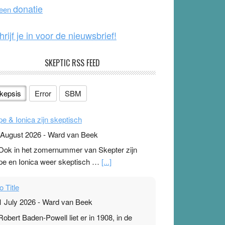
o
e
donatie
 een
k
hrijf je in voor de nieuwsbrief!
SKEPTIC RSS FEED
kepsis
Error
SBM
pe & Ionica zijn skeptisch
 August 2026
-
Ward van Beek
 Ook in het zomernummer van Skepter zijn
pe en Ionica weer skeptisch …
[...]
o Title
1 July 2026
-
Ward van Beek
 Robert Baden-Powell liet er in 1908, in de