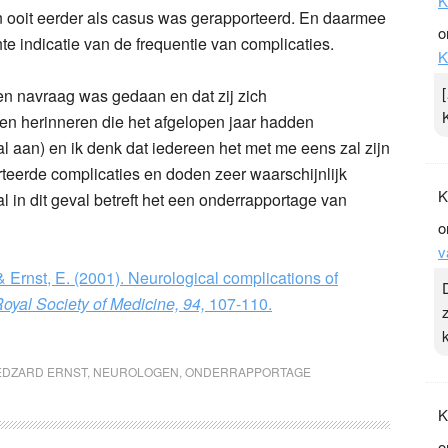
K
n ooit eerder als casus was gerapporteerd. En daarmee
o
e indicatie van de frequentie van complicaties.
K
gen navraag was gedaan en dat zij zich
den herinneren die het afgelopen jaar hadden
al aan) en ik denk dat iedereen het met me eens zal zijn
rteerde complicaties en doden zeer waarschijnlijk
K
 al in dit geval betreft het een onderrapportage van
o
v
 Ernst, E. (2001). Neurological complications of
Royal Society of Medicine, 94,
107-110.
EDZARD ERNST
,
NEUROLOGEN
,
ONDERRAPPORTAGE
K
o