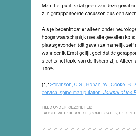
Maar het punt is dat geen van deze gevalle
zijn gerapporteerde casussen dus een slecht
Als je bedenkt dat er alleen onder neurolo
hoogstwaarschijnlijk niet alle gevallen kon
plaatsgevonden (dit gaven ze namelijk zelf 
wanneer ik Ernst gelijk geef dat de gerappo
slechts het topje van de ijsberg zijn. Alleen
100%.
(1):
Stevinson, C.S., Honan, W., Cooke, B., &
cervical spine manipulation.
Journal of the 
FILED UNDER:
GEZONDHEID
TAGGED WITH:
BEROERTE
,
COMPLICATIES
,
DODEN
,