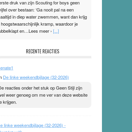
erste druk van zijn Scouting for boys geen
wijfel over bestaan: ‘Ga nooit pal na een
aaltijd in diep water zwemmen, want dan krijg
e hoogstwaarschijnlijk kramp, waardoor je
ubbelklapt en…Lees meer ›
[...]
leisterplakkers in de topspsort
RECENTE REACTIES
1 July 2026
-
Ward van Beek
 Na mondtape is nu de neuspleister in trek bij
enate1
opsporters. Ze hopen ermee hun hartslag te
n
De linke weekendbijlage (32-2026)
erlagen terwijl ze meer zuurstof opnemen.
aarop heeft zo’n pleister geen effect. Maar het
De reacties onder het stuk op Geen Stijl zijn
evoel ‘makkelijker te ademen’ kan goud waard
wel weer genoeg om me ver van deze website
ijn. Door…Lees meer Pleisterplakkers in de
e krijgen.
opspsort ›
[...]
e linke weekendbijlage (32-2026) -