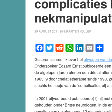
complicaties 
nekmanipulat
29 AUGUST 2011
BY
MAARTEN KOLLER
Facebook
Twitter
Reddit
WhatsApp
LinkedI
Emai
S
Gisteren schreef ik over het
afwegen van de 
Onderzoeker Edzard Ernst publiceerde een 
de afgelopen jaren binnen een drietal alte
1965, 9 door chelatietherapie sinds 1990, 26
slechts het topje van de ‘complicaties-bij-a
In 2001 bijvoorbeeld publiceerde(1) hij met
gehouden onder Britse neurologen. In de en
gevallen van de afgelopen 12 maanden wild