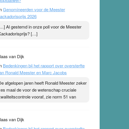
loptdatwel?
n
Genomineerden voor de Meester
ackadorisprijs 2026
[…] Al gestemd in onze poll voor de Meester
Kackadorisprijs? […]
laas van Dijk
n
Bedenkingen bij het rapport over oversterfte
an Ronald Meester en Marc Jacobs
De afgelopen jaren heeft Ronald Meester zeker
zes maal de voor de wetenschap cruciale
kwaliteitscontrole vooraf, zie norm 51 van
laas van Dijk
n
Bedenkingen bij het rapport over oversterfte