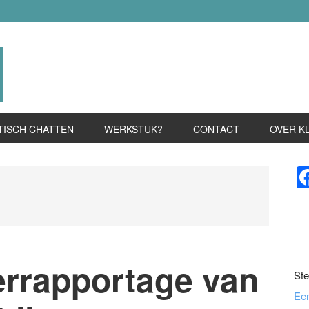
TISCH CHATTEN
WERKSTUK?
CONTACT
OVER K
P
S
errapportage van
Ste
Ee