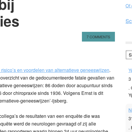
bij
Of
ies
Sc
7 COMMENTS
n
l
hare
S
risico’s en voordelen van alternatieve geneeswijzen
.
Y
overzicht van de gedocumenteerde fatale gevallen van
3
rnatieve geneeswijzen: 86 doden door acupuntuur sinds
.
 door chiropraxie sinds 1936. Volgens Ernst is dit
Y
lternatieve-geneeswijzen’-ijsberg.
N
 collega’s de resultaten van een enquête die was
3
quête werd de neurologen gevraagd of zij alle
.
en rapporteren waarin binnen 24 uur neurologische